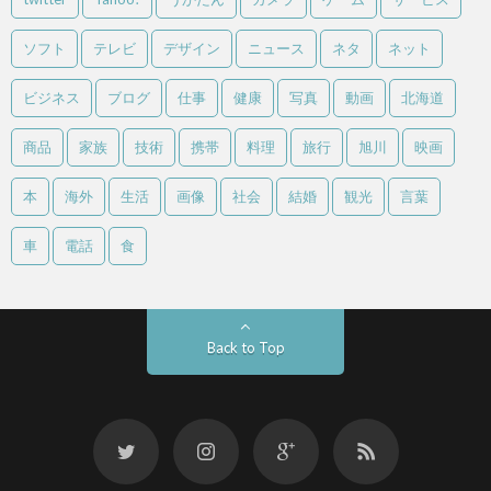
ソフト
テレビ
デザイン
ニュース
ネタ
ネット
ビジネス
ブログ
仕事
健康
写真
動画
北海道
商品
家族
技術
携帯
料理
旅行
旭川
映画
本
海外
生活
画像
社会
結婚
観光
言葉
車
電話
食
Back to Top