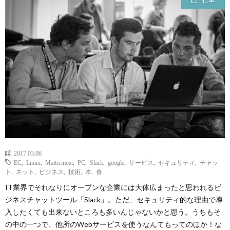
仕事
ェ
ル
旅
ッ
メ
行・
こ
ト
散
の
歩
ブ
ロ
グ
2017.03.06
EC
,
Linux
,
Mattermost
,
PC
,
Slack
,
google
,
サービス
,
セキュリティ
,
チャッ
ト
,
ネット
,
ビジネス
,
技術
,
本
,
食
に
IT業界でそれなりにオープンな企業には大体広まったと思われるビ
ジネスチャットツール「Slack」。ただ、セキュリティ的な理由で導
つ
入したくても出来ないところも多いんじゃないかと思う。うちもそ
の中の一つで、他所のWebサービスを使うなんてもってのほか！な
い