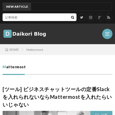
NEW ARTICLE
[Mac]
Mattermost
HOME
雑
Mattermost
記
Tips
[ツール] ビジネスチャットツールの定番Slack
ガ
を入れられないならMattermostを入れたらい
いじゃない
ジ
グ