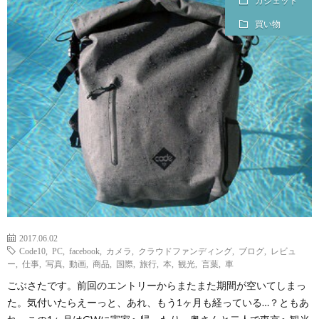
ガジェット
ェ
ル
旅
買い物
ッ
メ
行・
こ
ト
散
の
歩
ブ
ロ
グ
2017.06.02
に
Code10
,
PC
,
facebook
,
カメラ
,
クラウドファンディング
,
ブログ
,
レビュ
ー
,
仕事
,
写真
,
動画
,
商品
,
国際
,
旅行
,
本
,
観光
,
言葉
,
車
つ
ごぶさたです。前回のエントリーからまたまた期間が空いてしまっ
た。気付いたらえーっと、あれ、もう1ヶ月も経っている…？ともあ
い