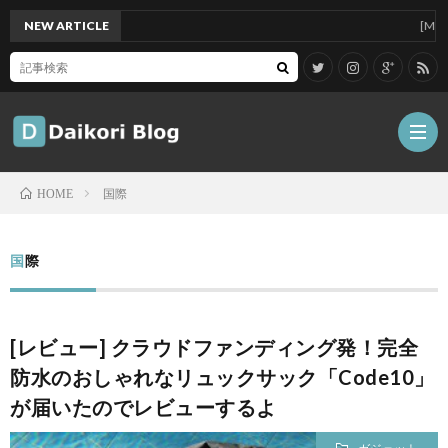
NEW ARTICLE
[Mac]Mac
国際
HOME
雑
国際
記
Tips
[レビュー] クラウドファンディング発！完全
ガ
防水のおしゃれなリュックサック「Code10」
が届いたのでレビューするよ
ジ
グ