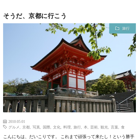
そうだ、京都に行こう
旅行
2010.05.01
グルメ
,
京都
,
写真
,
国際
,
文化
,
料理
,
旅行
,
本
,
芸術
,
観光
,
言葉
,
食
こんにちは、だいこりです。 これまで頑張って来たし！という勝手