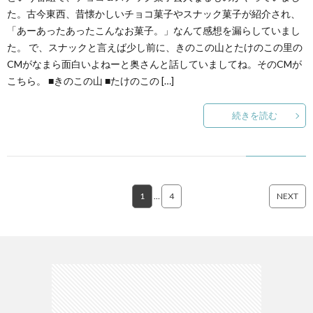
た。古今東西、昔懐かしいチョコ菓子やスナック菓子が紹介され、
「あーあったあったこんなお菓子。」なんて感想を漏らしていまし
た。 で、スナックと言えば少し前に、きのこの山とたけのこの里の
CMがなまら面白いよねーと奥さんと話していましてね。そのCMが
こちら。 ■きのこの山 ■たけのこの […]
続きを読む
1
…
4
NEXT