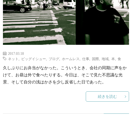
2017.03.18
ネット
,
ビッグイシュー
,
ブログ
,
ホームレス
,
仕事
,
国際
,
地域
,
本
,
食
久しぶりにお弁当がなかった。こういうとき、会社の同期に声をか
けて、お昼は外で食べたりする。今日は、そこで見た不思議な光
景、そして自分の浅はかさを少し反省した日であった。
続きを読む