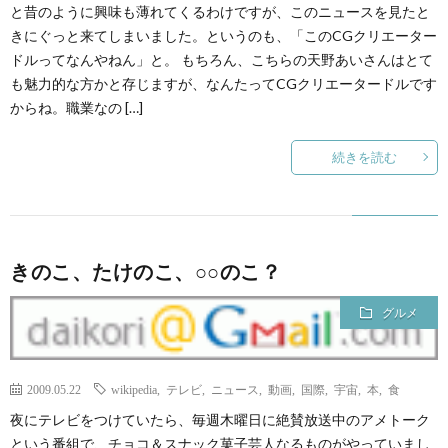
と昔のように興味も薄れてくるわけですが、このニュースを見たと
きにぐっと来てしまいました。というのも、「このCGクリエーター
ドルってなんやねん」と。 もちろん、こちらの天野あいさんはとて
も魅力的な方かと存じますが、なんたってCGクリエータードルです
からね。職業なの […]
続きを読む
きのこ、たけのこ、○○のこ？
グルメ
2009.05.22
wikipedia
,
テレビ
,
ニュース
,
動画
,
国際
,
宇宙
,
本
,
食
夜にテレビをつけていたら、毎週木曜日に絶賛放送中のアメトーク
という番組で、チョコ＆スナック菓子芸人なるものがやっていまし