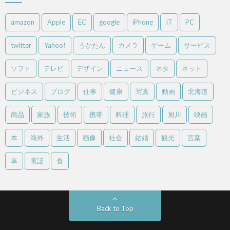
amazon
Apple
EC
google
iPhone
IT
PC
twitter
Yahoo!
うかたん
カメラ
ゲーム
サービス
ソフト
テレビ
デザイン
ニュース
ネタ
ネット
ビジネス
ブログ
仕事
健康
写真
動画
北海道
商品
家族
技術
携帯
料理
旅行
旭川
映画
本
海外
生活
画像
社会
結婚
観光
言葉
車
電話
食
Back to Top