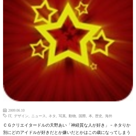
2009.06.10
IT
,
デザイン
,
ニュース
,
ネタ
,
写真
,
動物
,
国際
,
本
,
歴史
,
海外
ＣＧクリエイタードルの天野あい「神経質な人が好き」 – ネタりか
別にどのアイドルが好きだとか嫌いだとかはこの歳になってしまう