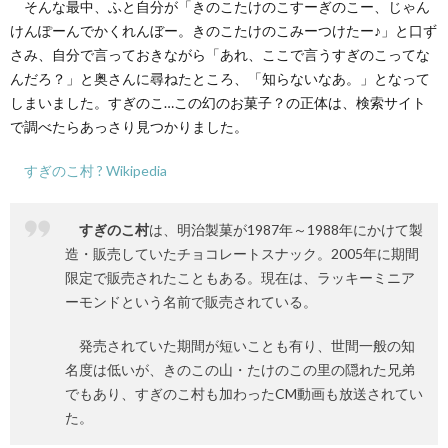
そんな最中、ふと自分が「きのこたけのこすーぎのこー、じゃん
けんぽーんでかくれんぼー。きのこたけのこみーつけたー♪」と口ず
さみ、自分で言っておきながら「あれ、ここで言うすぎのこってな
んだろ？」と奥さんに尋ねたところ、「知らないなあ。」となって
しまいました。すぎのこ…この幻のお菓子？の正体は、検索サイト
で調べたらあっさり見つかりました。
すぎのこ村 ? Wikipedia
すぎのこ村
は、明治製菓が1987年～1988年にかけて製
造・販売していたチョコレートスナック。2005年に期間
限定で販売されたこともある。現在は、ラッキーミニア
ーモンドという名前で販売されている。
発売されていた期間が短いことも有り、世間一般の知
名度は低いが、きのこの山・たけのこの里の隠れた兄弟
でもあり、すぎのこ村も加わったCM動画も放送されてい
た。