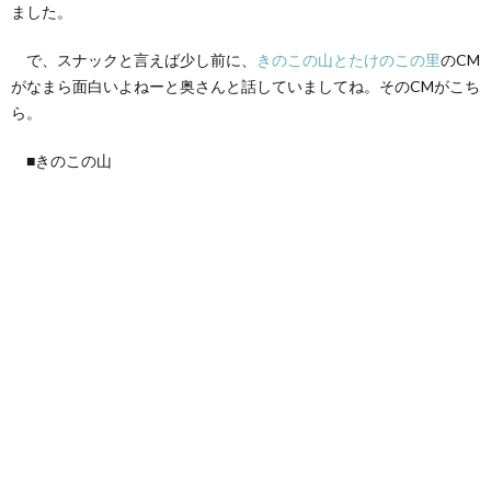
ました。
て
で、スナックと言えば少し前に、
きのこの山とたけのこの里
のCM
がなまら面白いよねーと奥さんと話していましてね。そのCMがこち
ら。
■きのこの山