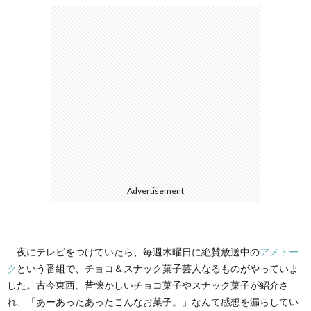
ェ
ル
旅
ッ
メ
行・
こ
ト
散
の
歩
ブ
ロ
Advertisement
グ
に
夜にテレビをつけていたら、毎週木曜日に絶賛放送中の
アメトー
ク
という番組で、チョコ＆スナック菓子芸人なるものがやっていま
つ
した。古今東西、昔懐かしいチョコ菓子やスナック菓子が紹介さ
れ、「あーあったあったこんなお菓子。」なんて感想を漏らしてい
い