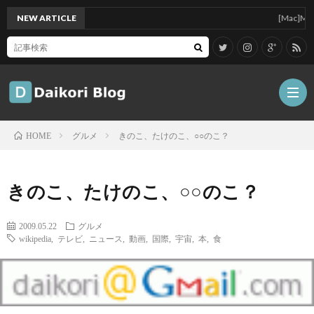
NEW ARTICLE
[Mac]Mac min
グルメ
きのこ、たけのこ、○○のこ？
HOME
雑
きのこ、たけのこ、○○のこ？
記
Tips
2009.05.22
グルメ
wikipedia
,
テレビ
,
ニュース
,
動画
,
国際
,
宇宙
,
本
,
食
ガ
ジ
グ