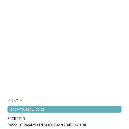
だいこり
2009年5月25日 00:02
SECRET: 0
PASS: 1f32aa4c9a1d2ea010adcf2348166a04