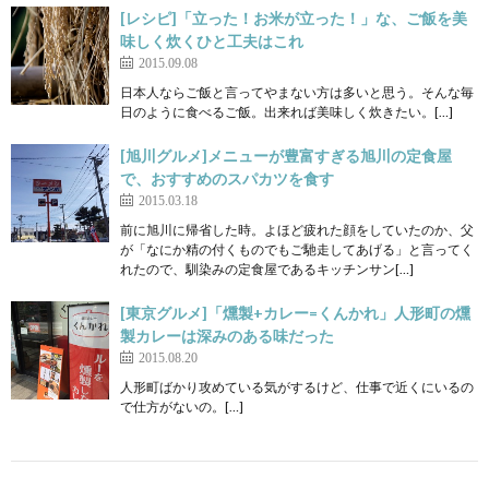
[レシピ]「立った！お米が立った！」な、ご飯を美
味しく炊くひと工夫はこれ
2015.09.08
日本人ならご飯と言ってやまない方は多いと思う。そんな毎
日のように食べるご飯。出来れば美味しく炊きたい。[…]
[旭川グルメ]メニューが豊富すぎる旭川の定食屋
で、おすすめのスパカツを食す
2015.03.18
前に旭川に帰省した時。よほど疲れた顔をしていたのか、父
が「なにか精の付くものでもご馳走してあげる」と言ってく
れたので、馴染みの定食屋であるキッチンサン[…]
[東京グルメ]「燻製+カレー=くんかれ」人形町の燻
製カレーは深みのある味だった
2015.08.20
人形町ばかり攻めている気がするけど、仕事で近くにいるの
で仕方がないの。[…]