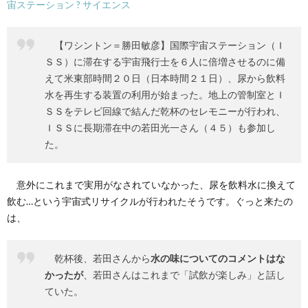
宙ステーション ? サイエンス
2.
近況
【ワシントン＝勝田敏彦】国際宇宙ステーション（Ｉ
ＳＳ）に滞在する宇宙飛行士を６人に倍増させるのに備
えて米東部時間２０日（日本時間２１日）、尿から飲料
水を再生する装置の利用が始まった。地上の管制室とＩ
ＳＳをテレビ回線で結んだ乾杯のセレモニーが行われ、
ＩＳＳに長期滞在中の若田光一さん（４５）も参加し
た。
意外にこれまで実用がなされていなかった、尿を飲料水に換えて
飲む…という宇宙式リサイクルが行われたそうです。ぐっと来たの
は、
乾杯後、若田さんから
水の味についてのコメントはな
かったが
、若田さんはこれまで「試飲が楽しみ」と話し
ていた。