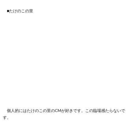
■たけのこの里
個人的にはたけのこの里のCMが好きです。この臨場感たらないで
す。