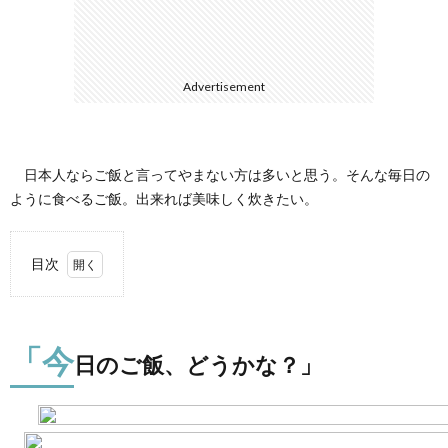
て
Advertisement
日本人ならご飯と言ってやまない方は多いと思う。そんな毎日の
ように食べるご飯。出来れば美味しく炊きたい。
目次
1.
「今日
のご
「今
飯、ど
日のご飯、どうかな？」
うか
な？」
2.
違い