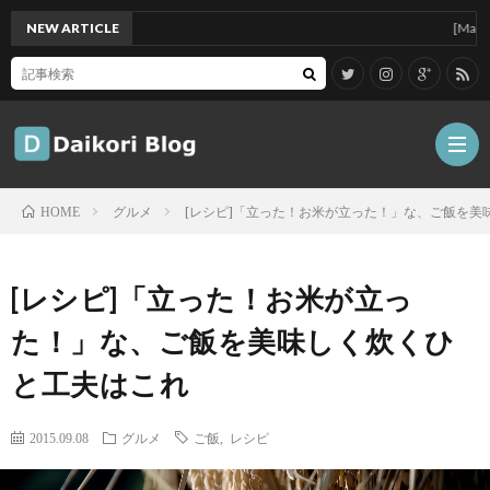
NEW ARTICLE
[Mac]Mac m
グルメ
[レシピ]「立った！お米が立った！」な、ご飯を美
HOME
雑
[レシピ]「立った！お米が立っ
記
Tips
た！」な、ご飯を美味しく炊くひ
と工夫はこれ
ガ
2015.09.08
グルメ
ご飯
,
レシピ
ジ
グ