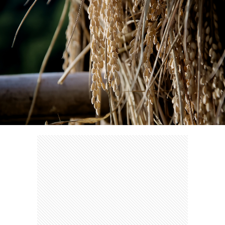
ェ
ル
旅
ッ
メ
行・
こ
ト
散
の
歩
ブ
ロ
グ
に
つ
い