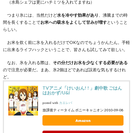
（水島シェフは更にハチミツを入れてますね）
つまり氷には、当然だけど
水を冷やす効果があり
、沸騰までの時
間を長くすることで
お米への吸水をよくして甘みが増す
ということ
らしい。
お米を炊く前に氷を入れるだけでOKなのでちょうかんたん。手軽
に出来るライフハックということで、皆さんも試してみて欲しい。
なお、氷を入れる際は、
その分だけお水を少なくする必要がある
ので注意が必要だ。まあ、氷2個ほどであれば誤差な気もするけれ
ど。
TVアニメ「けいおん! ! 」劇中歌 ごはん
はおかず/U&I
posted with
カエレバ
放課後ティータイム ポニーキャニオン 2010-09-08
Amazon