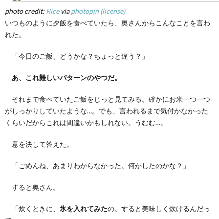
がわ
photo credit:
Rice
via
photopin
(license)
かっ
いつものように夕飯を食べていたら、奥さんからこんなことを言わ
て知
るお
れた。
米の
旨さ
「今日のご飯、どうかな？ちょっと違う？」
あ、これ難しいパターンのやつだ。
それまで食べていたご飯をじっと見てみる。確かにお米一つ一つ
がしっかりしていたような…。でも、言われるまで気付かなかった
くらいだからこれは間違いかもしれない。うむむ…。
意を決して答えた。
「ごめんね、あまりわからなかった。何かしたのかな？」
すると奥さん。
「炊くときに、
氷を入れてみた
の。すると美味しく炊けるんだっ