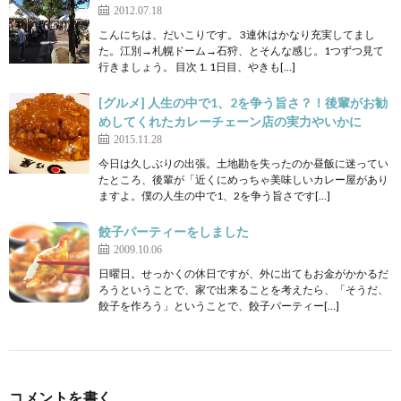
2012.07.18
こんにちは、だいこりです。 3連休はかなり充実してまし
た。江別→札幌ドーム→石狩、とそんな感じ。1つずつ見て
行きましょう。 目次 1. 1日目、やきも[…]
[グルメ] 人生の中で1、2を争う旨さ？！後輩がお勧
めしてくれたカレーチェーン店の実力やいかに
2015.11.28
今日は久しぶりの出張。土地勘を失ったのか昼飯に迷ってい
たところ、後輩が「近くにめっちゃ美味しいカレー屋があり
ますよ。僕の人生の中で1、2を争う旨さです[…]
餃子パーティーをしました
2009.10.06
日曜日。せっかくの休日ですが、外に出てもお金がかかるだ
ろうということで、家で出来ることを考えたら、「そうだ、
餃子を作ろう」ということで、餃子パーティー[…]
コメントを書く