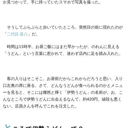
フェ
か見つかって、手に持っていたスマホで写真を撮った。
で
4.
そし
てお
そうしてぶらぶらと歩いていたところ、突然目の前に現れたのが
待ち
「
二代目 甚八
」だ。
かね
の伊
時間は11時半。お昼ご飯にはまだ早かったが、のれんに見える
勢う
どん
「うどん」という言葉に惹かれて、迷わず店内に足を踏み入れた。
が
5.
まと
め
客の入りはそこそこ。お昼前だからこれからだろうと思い、入り
口左奥の席に座る。さて、どんなうどんが食べられるのかとメニュ
ーを見ると、そこには燦然と輝く「伊勢うどん」の名前が。お、こ
んなところで伊勢うどんに出会えるなんて。約420円。値段も悪く
ない。店員さんを呼んでこれを注文した。
と