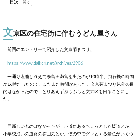
目次
1.
文京
区の
文
住宅
京区の住宅街に佇むうどん屋さん
街に
佇む
うど
前回のエントリーで紹介した文京菊まつり。
ん屋
さん
https://www.daikori.net/archives/2906
2.
とこ
一通り堪能し終えて湯島天満宮を出たのが10時半。飛行機の時間
ろで
が16時だったので、まだまだ時間があった。文京菊まつり以外の目
伊勢
うど
的はなかったので、とりあえずぶらぶらと文京区を回ることにし
んっ
た。
て？
3.
まず
は野
目新しいものはなかったが、小道にあるちょっとした坂道とか、
菜ビ
小学校沿いの道路の雰囲気とか。僕の中でグッとくる景色がいくつ
ュッ