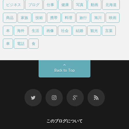
ビジネス
ブログ
仕事
健康
写真
動画
北海道
商品
家族
技術
携帯
料理
旅行
旭川
映画
本
海外
生活
画像
社会
結婚
観光
言葉
車
電話
食
Back to Top
このブログについて