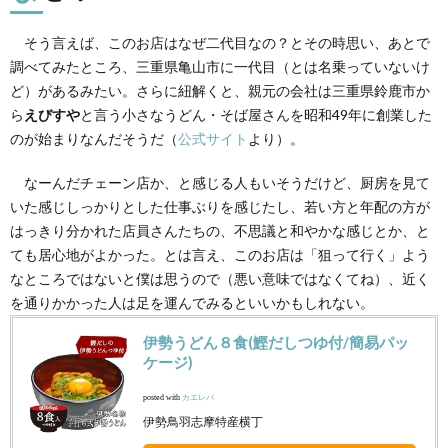
そう言えば、このお店はなぜ二代目なの？とその時思い、あとで
調べてみたところ、三重県亀山市に一代目（とは名乗っていないけ
ど）があるみたい。さらに紐解くと、親元の会社は三重県鈴鹿市か
ら
えびすや
と言う小さなうどん・そば屋さんを昭和49年に創業した
のが始まりなんだそうだ（
公式サイト
より）。
なーんだチェーン店か、と感じる人もいそうだけど、厨房を見て
いた感じしっかりとした仕事ぶりを感じたし、若い方と年配の方が
はっきり分かれた店員さんたちの、不思議と和やかな感じとか、と
ても居心地がよかった。とは言え、このお店は「狙って行く」よう
なところではないと僕は思うので（悪い意味ではなくてね）、近く
を通りかかった人は足を運んでみるといいかもしれない。
伊勢うどん８食(鰹だしつゆ付/簡易パッ
ケージ)
posted with
カエレバ
伊勢鳥羽志摩特産横丁