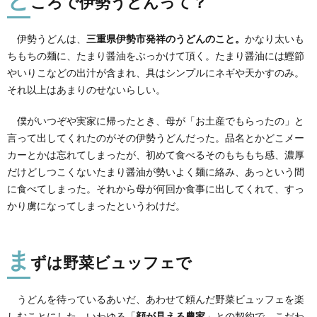
ころで伊勢うどんって？
伊勢うどんは、
三重県伊勢市発祥のうどんのこと。
かなり太いも
ちもちの麺に、たまり醤油をぶっかけて頂く。たまり醤油には鰹節
やいりこなどの出汁が含まれ、具はシンプルにネギや天かすのみ。
それ以上はあまりのせないらしい。
僕がいつぞや実家に帰ったとき、母が「お土産でもらったの」と
言って出してくれたのがその伊勢うどんだった。品名とかどこメー
カーとかは忘れてしまったが、初めて食べるそのもちもち感、濃厚
だけどしつこくないたまり醤油が勢いよく麺に絡み、あっという間
に食べてしまった。それから母が何回か食事に出してくれて、すっ
かり虜になってしまったというわけだ。
ま
ずは野菜ビュッフェで
うどんを待っているあいだ、あわせて頼んだ野菜ビュッフェを楽
しむことにした。いわゆる「
顔が見える農家
」との契約で、こだわ