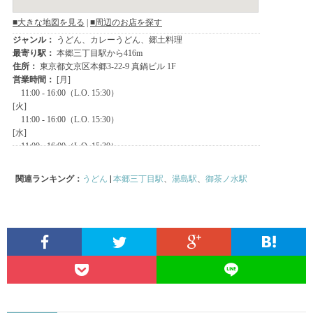
関連ランキング：
うどん
|
本郷三丁目駅
、
湯島駅
、
御茶ノ水駅