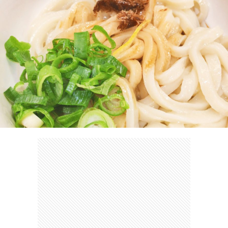
ェ
ル
旅
ッ
メ
行・
こ
ト
散
の
歩
ブ
ロ
グ
に
つ
い