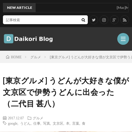
NEW ARTICLE
[Mac]Mac mini
グルメ
[東京グルメ] うどんが大好きな僕が文京区で伊勢う
HOME
雑
[東京グルメ] うどんが大好きな僕が
記
Tips
文京区で伊勢うどんに出会った
（二代目 甚八）
ガ
2017.12.07
グルメ
ジ
グ
google
,
うどん
,
仕事
,
写真
,
文京区
,
本
,
言葉
,
食