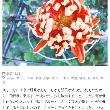
2017.11.24
google
,
ネット
,
写真
,
技術
,
散歩
,
文京区
,
東京
,
歴史
,
湯島
,
菊
,
観光
,
言
葉
久しぶりに東京で研修があり、しかも翌日が休みだったものだか
ら、飛行機に乗るまでのあいだに少し散歩することにした。何か催
しがないかとネットで探してみたところ、文京区で菊まつりが開催
していると目にしたので、さっそく行ってみることにした。さらに