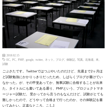
2018.02.15
EC
,
PC
,
PMP
,
google
,
twitter
,
ネット
,
ブログ
,
体験記
,
写真
,
北海道
,
本
,
試験
ごぶさたです。Twitterではつぶやいたのだけど、先週まで2ヶ月ほ
ど試験勉強にかかりっきりだったため、しばらくブログが書けてい
なかった。が、その甲斐あってか、無事試験に合格することが出来
た。タイトルにも書いてある通り、PMPという、プロジェクトマネ
ージャー試験だ。 受かってから言うのもなんだけど、試験がとても
難しかったので、どうやって合格まで行ったのか、その体験記を書
いてみたい。正直なところ、こ […]