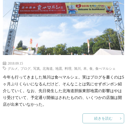
ェ
ル
旅
ッ
メ
行・
こ
ト
散
の
歩
ブ
2018.09.15
ロ
グルメ
,
ブログ
,
写真
,
北海道
,
地震
,
料理
,
旭川
,
本
,
食
,
食べマルシェ
今年も行ってきました旭川は食べマルシェ。実はブログを書くのは5
グ
ヶ月ぶりくらいになるんだけど、そんなことは気にせずポンポン紹
介していく。なお、先日発生した北海道胆振東部地震の影響はやは
に
り受けていて、予定通り開催はされたものの、いくつかの店舗は開
店が出来ていなかった。
つ
続きを読む
い