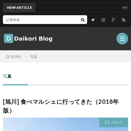
NEW ARTICLE
[Mac]Mac m
写真
HOME
雑
写真
記
Tips
[旭川] 食べマルシェに行ってきた（2018年
ガ
版）
ジ
グ
グルメ