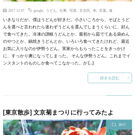
2017.12.07
google
,
うどん
,
仕事
,
写真
,
文京区
,
本
,
言葉
,
食
いきなりだが、僕はうどんが好きだ。小さいころから、そばとうど
んを選べと言われたら迷わずうどんを選んでしまうくらいに、好ん
で食べてきた。冷凍の讃岐うどんとか、最初から茹でてある袋めん
のやつとか、鍋焼きうどんとか。いろいろ食べてきたけれど、最近
お気に入りなのが伊勢うどん。実家からもらったことをきっかけ
に、すっかり虜になってしまった。 そんな伊勢うどん。これまでイ
ンスタントのものしか食べてこなかった。が […]
続きを読む
[東京散歩] 文京菊まつりに行ってみたよ
旅行