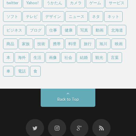
twitter
Yahoo!
うかたん
カメラ
ゲーム
サービス
ソフト
テレビ
デザイン
ニュース
ネタ
ネット
ビジネス
ブログ
仕事
健康
写真
動画
北海道
商品
家族
技術
携帯
料理
旅行
旭川
映画
本
海外
生活
画像
社会
結婚
観光
言葉
車
電話
食
Back to Top