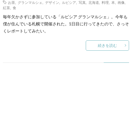
お茶
,
グランマルシェ
,
デザイン
,
ルピシア
,
写真
,
北海道
,
料理
,
本
,
画像
,
紅茶
,
食
毎年欠かさずに参加している「ルピシア グランマルシェ」。今年も
僕が住んでいる札幌で開催された。1日目に行ってきたので、さっそ
くレポートしてみたい。
続きを読む