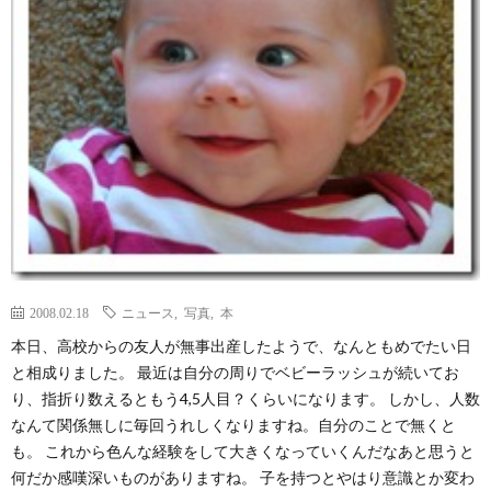
ェ
ル
旅
ッ
メ
行・
こ
ト
散
の
歩
ブ
ロ
グ
2008.02.18
ニュース
,
写真
,
本
本日、高校からの友人が無事出産したようで、なんともめでたい日
に
と相成りました。 最近は自分の周りでベビーラッシュが続いてお
り、指折り数えるともう4,5人目？くらいになります。 しかし、人数
なんて関係無しに毎回うれしくなりますね。自分のことで無くと
つ
も。 これから色んな経験をして大きくなっていくんだなあと思うと
何だか感嘆深いものがありますね。 子を持つとやはり意識とか変わ
い