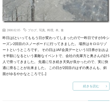
2008.02.05
ブログ
,
写真
,
料理
,
本
,
食
昨日は(といってももう日が変わってしまったので一昨日ですが)今シ
ーズン2回目のスノーボードに行ってきました。 場所はキロロリゾ
ートというところです。 その日はJAF会員デーという1日券がおおよ
そ半額になるという素敵なイベントで、会社の先輩方と奥さんの計5
人で滑ってきました。 先週に引き続き天気が良かったので、実に快
適に滑ることが出来ました。 この日が2回目のはずの奥さんも、斜
面がゆるやかなところで […]
続きを読む