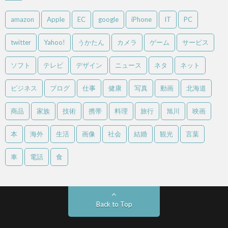
amazon
Apple
EC
google
iPhone
IT
PC
twitter
Yahoo!
うかたん
カメラ
ゲーム
サービス
ソフト
テレビ
デザイン
ニュース
ネタ
ネット
ビジネス
ブログ
仕事
健康
写真
動画
北海道
商品
家族
技術
携帯
料理
旅行
旭川
映画
本
海外
生活
画像
社会
結婚
観光
言葉
車
電話
食
Back to Top