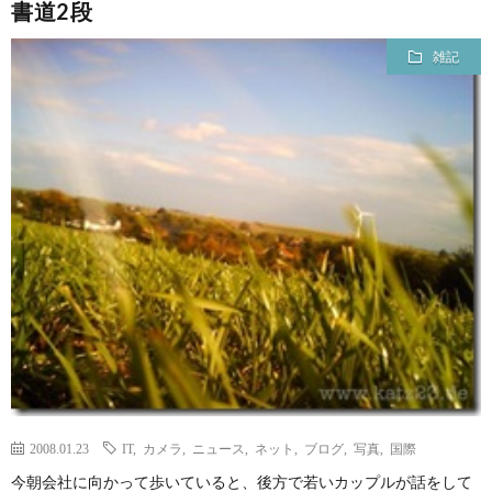
書道2段
雑記
2008.01.23
IT
,
カメラ
,
ニュース
,
ネット
,
ブログ
,
写真
,
国際
今朝会社に向かって歩いていると、後方で若いカップルが話をして