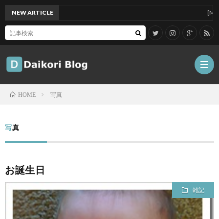
NEW ARTICLE
[Mac]Mac
写真
HOME
雑
写真
記
Tips
お誕生日
ガ
雑記
ジ
グ