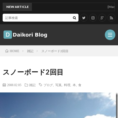
NEW ARTICLE
[Mac]Mac mi
雑記
スノーボード2回目
HOME
雑
スノーボード2回目
記
Tips
2008.02.05
雑記
ブログ
,
写真
,
料理
,
本
,
食
ガ
ジ
グ