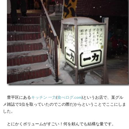
豊平区にある
キッチン 一力
(
食べログ.com
)というお店で、某グル
メ雑誌で1位を取っていたのでこの際だからということでここにしま
した。
とにかくボリュームがすごい！何を頼んでも結構な量です。