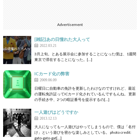
Advertisement
[雑記]あの日憧れた大人って
2022.03.21
3月上旬。とある展示会に参加することになった僕は、1週間
東京で滞在することになった。[…]
ICカード化の弊害
2009.06.09
日曜日に自動車の免許を更新したわけなのですけれど、最近
の運転免許証ってICカード化されているんですもんね。 更新
の手続き中、2つの暗証番号を提示するの[…]
一人遊びはどうですか
2013.12.13
大人になっても一人遊びはやってしまうもので、僕は「名付
け」という遊びを密かな楽しみとしている。 photo credit:
gato-gato-gat[…]