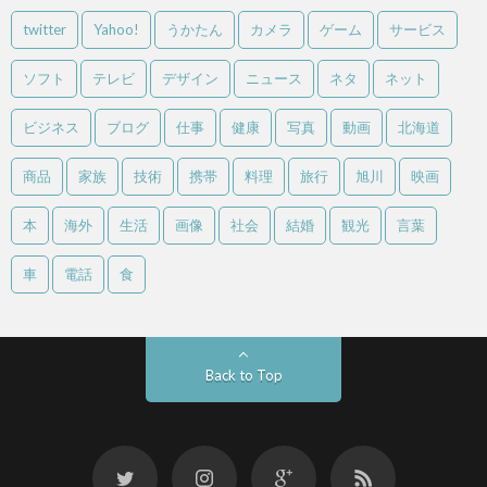
twitter
Yahoo!
うかたん
カメラ
ゲーム
サービス
ソフト
テレビ
デザイン
ニュース
ネタ
ネット
ビジネス
ブログ
仕事
健康
写真
動画
北海道
商品
家族
技術
携帯
料理
旅行
旭川
映画
本
海外
生活
画像
社会
結婚
観光
言葉
車
電話
食
Back to Top