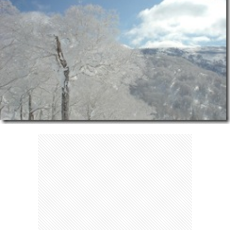
ェ
ル
旅
ッ
メ
行・
こ
ト
散
の
歩
ブ
ロ
グ
に
つ
い