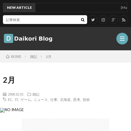
NEW ARTICLE
[Mac]Mac 
雑記
2月
HOME
雑
2月
記
Tips
2008.02.01
雑記
EC
,
IT
,
ゲーム
,
ニュース
,
仕事
,
北海道
,
思考
,
技術
ガ
ジ
グ