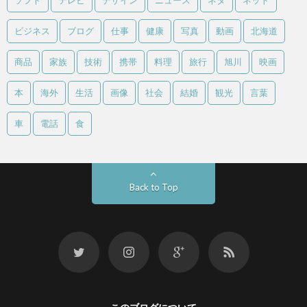
ソフト
テレビ
デザイン
ニュース
ネタ
ネット
ビジネス
ブログ
仕事
健康
写真
動画
北海道
商品
家族
技術
携帯
料理
旅行
旭川
映画
本
海外
生活
画像
社会
結婚
観光
言葉
車
電話
食
Back to Top