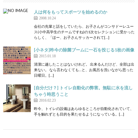
人は何をもってスポーツを始めるのか
2008.10.24
会社の先輩と話をしていたら、お子さんがコンサドーレユー
ス(小中高学生のチームですね)の1次セレクションに受かった
らしく、「ほー、お子さんサッカーされて[…]
[小ネタ]昨今の除菌ブームに一石を投じる1枚の画像
2015.01.18
清潔に越したことはないけれど。 出来るんだけど、全部は出
来ない。 なら言わなくても…と、お風呂を洗いながら思った
日曜日。[…]
[自分だけ？] トイレ自動化の弊害。無駄に水を流し
ちゃう時思うこと
2016.02.23
昨今、トイレの設備はあらゆるところが自動化されていて、
手を触れずとも目的を果たせるようになっている。[…]