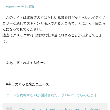
Viewサーチ北海道
て
このサイトは北海道のすばらしい風景を何だかえらいハイテクノ
ロジーな感じでズギャンと表示できるところで、とにかく一回ごら
んになって見てください。
適当にクリックすれば雄大な北海道に触れることが出来るでしょ
う。
ああ、癒されますねえー。
■今日のぐっと来たニュース
ゲームを攻略するAIが開発された。 [Orbium -そらのたま-]
Computer learns to out-munch humans at Pac-Man –