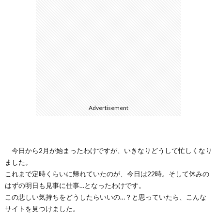
ェ
ル
旅
ッ
メ
行・
こ
ト
散
の
歩
ブ
Advertisement
ロ
グ
今日から2月が始まったわけですが、いきなりどうして忙しくなり
ました。
に
これまで定時くらいに帰れていたのが、今日は22時。そして休みの
はずの明日も見事に仕事…となったわけです。
つ
この悲しい気持ちをどうしたらいいの…？と思っていたら、こんな
サイトを見つけました。
い