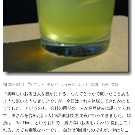
2008.02.21
アニメ
,
テレビ
,
ニュース
,
ネット
,
写真
,
漫画
,
芸能
「美味しいお酒は人を豊かにする」なんてどっかで聞いたことある
ような無いようなセリフですが、今日はそれを体現してきたかのよ
うでした。 というのも、会社の同期の一人が突然飲みに誘ってくれ
て、奥さんを含めた計5人(※詳細は後述)で夜に行ってきました。 場
所は「Bar Five」というお店で、質の高いお酒をバンバン提供してく
れる、とても素敵なバーです。 自分は3回目なのですが、やはりこ