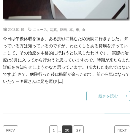
2008.02.19
ニュース
,
写真
,
映画
,
本
,
車
,
食
今日は午後休暇を頂き、ある挑戦に挑むため病院に行きました。 知
っている方は知っているのですが、わたくしとある持病を持ってい
まして、その治療を本格的に行おうと決意したわけです。 実際の治
療は3月に入ってから行おうと思っていますので、時期が来たらまた
詳細をお知らせしようかなと思っています。 (※大したあれではない
ですよ) さて、病院行った後は時間が余ったので、前から気になって
いたケーキ屋さんに足を運び […]
続きを読む
PREV
1
…
28
29
NEXT