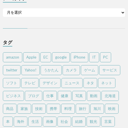
タグ
amazon
Apple
EC
google
iPhone
IT
PC
twitter
Yahoo!
うかたん
カメラ
ゲーム
サービス
ソフト
テレビ
デザイン
ニュース
ネタ
ネット
ビジネス
ブログ
仕事
健康
写真
動画
北海道
商品
家族
技術
携帯
料理
旅行
旭川
映画
本
海外
生活
画像
社会
結婚
観光
言葉