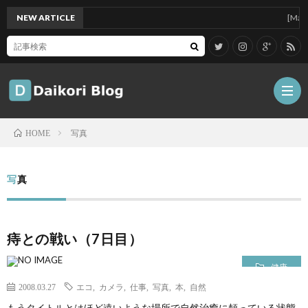
NEW ARTICLE
[Mac]Mac m
写真
HOME
雑
写真
記
Tips
痔との戦い（7日目）
ガ
健康
ジ
グ
2008.03.27
エコ
,
カメラ
,
仕事
,
写真
,
本
,
自然
もうタイトルとはほど遠いような場所で自然治癒に頼っている状態