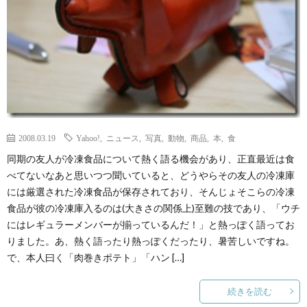
て
2008.03.19
Yahoo!
,
ニュース
,
写真
,
動物
,
商品
,
本
,
食
同期の友人が冷凍食品について熱く語る機会があり、正直最近は食
べてないなあと思いつつ聞いていると、どうやらその友人の冷凍庫
には厳選された冷凍食品が保存されており、そんじょそこらの冷凍
食品が彼の冷凍庫入るのは(大きさの関係上)至難の技であり、「ウチ
にはレギュラーメンバーが揃っているんだ！」と熱っぽく語ってお
りました。あ、熱く語ったり熱っぽくだったり、暑苦しいですね。
で、本人曰く「肉巻きポテト」「ハン […]
続きを読む