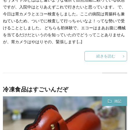
ェ
ル
旅
ですが、入院中はとりあえずこれで行きたいと思っています。 で、
今日は胃カメラとエコー検査をしました。ここの病院は胃腸科も兼
ッ
メ
行・
こ
ねているため、ついでに検査して行っちゃいなよ！ってな勢いで受
けることとしました。 どちらも初体験で、エコーはまあお腹に機械
ト
を当てるだけだというのを知っていたのでどうってことありません
散
の
が、胃カメラはやはりその、緊張します […]
歩
ブ
続きを読む
ロ
グ
冷凍食品はすごいんだぞ
に
雑記
つ
い