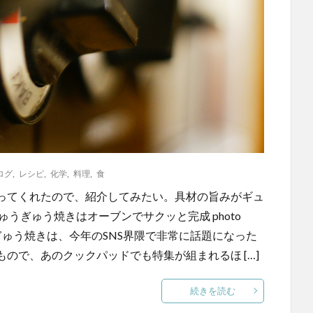
ログ
,
レシピ
,
化学
,
料理
,
食
ってくれたので、紹介してみたい。具材の旨みがギュ
うぎゅう焼きはオーブンでサクッと完成 photo
ense) このぎゅうぎゅう焼きは、今年のSNS界隈で非常に話題になった
ので、あのクックパッドでも特集が組まれるほ […]
続きを読む