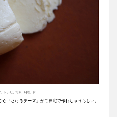
ズ
,
レシピ
,
写真
,
料理
,
食
やら「さけるチーズ」がご自宅で作れちゃうらしい。