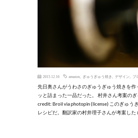
2015.12.16
amazon
,
ぎゅうぎゅう焼き
,
デザイン
,
ブ
先日奥さんがうわさのぎゅうぎゅう焼きを作
ッと詰まった一品だった。 村井さん考案のぎゅ
credit: Broil via photopin (lic
レシピだ。翻訳家の村井理子さんが考案したも