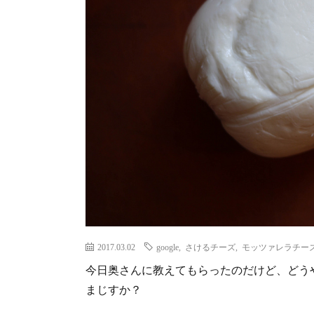
2017.03.02
google
,
さけるチーズ
,
モッツァレラチー
今日奥さんに教えてもらったのだけど、どう
まじすか？