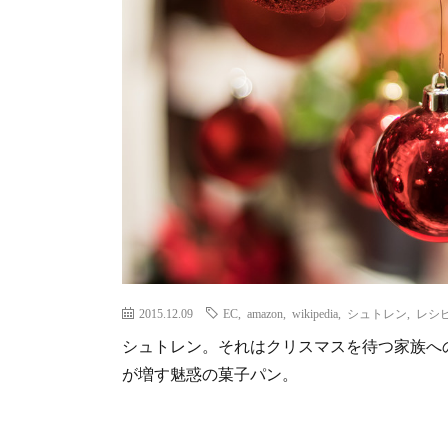
2015.12.09
EC
,
amazon
,
wikipedia
,
シュトレン
,
レシ
シュトレン。それはクリスマスを待つ家族へ
が増す魅惑の菓子パン。