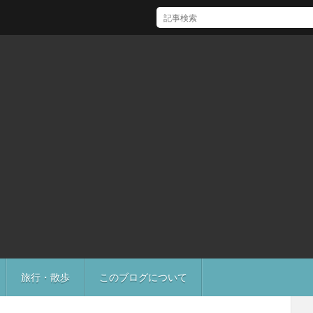
[Mac]Mac mini M1 がいい感じ
旅行・散歩
このブログについて