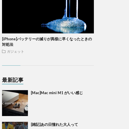
[iPhone]バッテリーの減りが異様に早くなったときの
対処法
ガジェット
最新記事
[Mac]Mac mini M1 がいい感じ
[雑記]あの日憧れた大人って