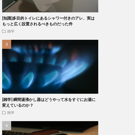
[知識]多目的トイレにあるシャワー付きのアレ、実は
もっと広く設置されるべきものだった件
雑学
[雑学] 瞬間湯沸かし器はどうやって水をすぐにお湯に
変えているのか？
雑学