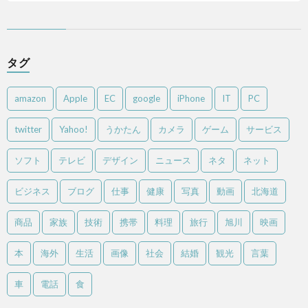
タグ
amazon
Apple
EC
google
iPhone
IT
PC
twitter
Yahoo!
うかたん
カメラ
ゲーム
サービス
ソフト
テレビ
デザイン
ニュース
ネタ
ネット
ビジネス
ブログ
仕事
健康
写真
動画
北海道
商品
家族
技術
携帯
料理
旅行
旭川
映画
本
海外
生活
画像
社会
結婚
観光
言葉
車
電話
食