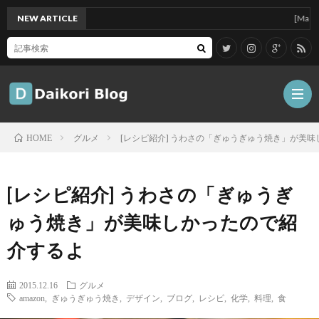
NEW ARTICLE
[Mac]Mac m
グルメ
[レシピ紹介] うわさの「ぎゅうぎゅう焼き」が美
HOME
雑
[レシピ紹介] うわさの「ぎゅうぎ
記
Tips
ゅう焼き」が美味しかったので紹
介するよ
ガ
2015.12.16
グルメ
ジ
グ
amazon
,
ぎゅうぎゅう焼き
,
デザイン
,
ブログ
,
レシピ
,
化学
,
料理
,
食