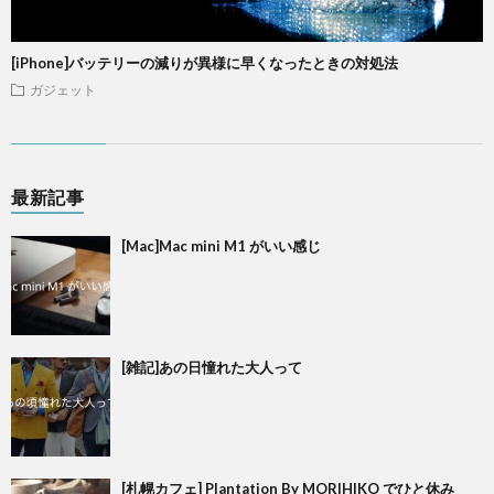
[iPhone]バッテリーの減りが異様に早くなったときの対処法
ガジェット
最新記事
[Mac]Mac mini M1 がいい感じ
[雑記]あの日憧れた大人って
[札幌カフェ] Plantation By MORIHIKO でひと休み