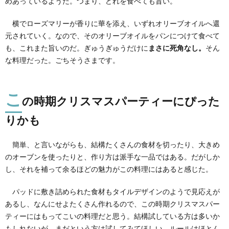
めあっているようだ。つまり、どれを食べても旨い。
横でローズマリーが香りに華を添え、いずれオリーブオイルへ還
元されていく。なので、そのオリーブオイルをパンにつけて食べて
も、これまた旨いのだ。ぎゅうぎゅうだけに
まさに死角なし。
そん
な料理だった。ごちそうさまです。
こ
の時期クリスマスパーティーにぴった
りかも
簡単、と言いながらも、結構たくさんの食材を切ったり、大きめ
のオーブンを使ったりと、作り方は派手な一品ではある。だがしか
し、それを補って余るほどの魅力がこの料理にはあると感じた。
パッドに敷き詰められた食材もタイルデザインのようで見応えが
あるし、なんにせよたくさん作れるので、この時期クリスマスパー
ティーにはもってこいの料理だと思う。結構試している方は多いか
もしれないが、まだという方は試してみてほしい。ルールはほとん