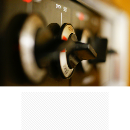
ェ
ル
旅
ッ
メ
行・
こ
ト
散
の
歩
ブ
ロ
グ
に
つ
い