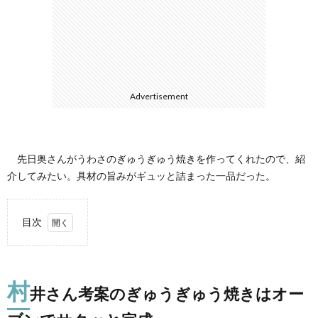
て
Advertisement
先日奥さんがうわさのぎゅうぎゅう焼きを作ってくれたので、紹
介してみたい。具材の旨みがギュッと詰まった一品だった。
目次
1.
村井
さん
村
考案
井さん考案のぎゅうぎゅう焼きはオー
のぎ
ゅう