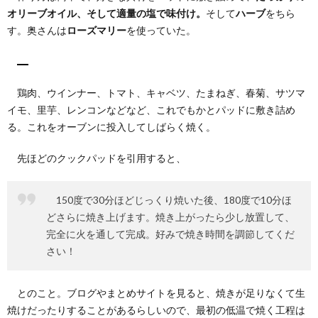
きな
オリーブオイル、そして適量の塩で味付け。
そして
ハーブ
をちら
肉や
す。奥さんは
ローズマリー
を使っていた。
野菜
を詰
める
だ
け！
鶏肉、ウインナー、トマト、キャベツ、たまねぎ、春菊、サツマ
3.
イモ、里芋、レンコンなどなど、これでもかとパッドに敷き詰め
旨味
る。これをオーブンに投入してしばらく焼く。
の化
学反
先ほどのクックパッドを引用すると、
応！
オリ
ーブ
オイ
150度で30分ほどじっくり焼いた後、180度で10分ほ
ルに
どさらに焼き上げます。焼き上がったら少し放置して、
つけ
完全に火を通して完成。好みで焼き時間を調節してくだ
たパ
ンま
さい！
で美
味し
い！
とのこと。ブログやまとめサイトを見ると、焼きが足りなくて生
4.
焼けだったりすることがあるらしいので、最初の低温で焼く工程は