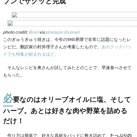
ブンでサクッと完成
ぎゅ
う焼
きは
オー
ブン
でサ
photo credit:
Broil
via
photopin
(license)
クッ
このぎゅうぎゅう焼きは、今年のSNS界隈で非常に話題になったレ
と完
シピだ。翻訳家の村井理子さんが考案したもので、
あのクックパッ
成
ドでも特集が組まれるほど。
2.
必要
そんなレシピを奥さんが試してみたとのことで、早速食べさせて
なの
はオ
もらった。
リー
ブオ
イル
必
に
要なのはオリーブオイルに塩、そして
塩、
そし
ハーブ。あとは好きな肉や野菜を詰める
てハ
ー
だけ！
ブ。
あと
は好
作り方は簡単で、好きな具材をパッドに敷き詰めて、
たっぷりの