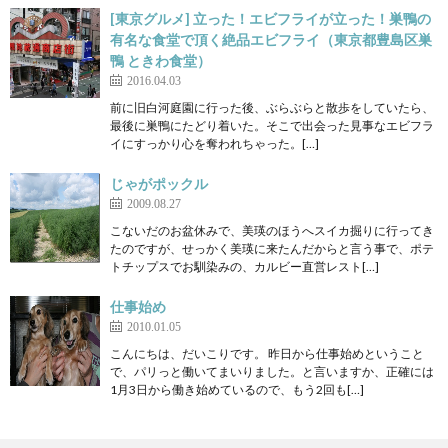
[東京グルメ] 立った！エビフライが立った！巣鴨の
有名な食堂で頂く絶品エビフライ（東京都豊島区巣
鴨 ときわ食堂）
2016.04.03
前に旧白河庭園に行った後、ぶらぶらと散歩をしていたら、
最後に巣鴨にたどり着いた。そこで出会った見事なエビフラ
イにすっかり心を奪われちゃった。[…]
じゃがポックル
2009.08.27
こないだのお盆休みで、美瑛のほうへスイカ掘りに行ってき
たのですが、せっかく美瑛に来たんだからと言う事で、ポテ
トチップスでお馴染みの、カルビー直営レスト[…]
仕事始め
2010.01.05
こんにちは、だいこりです。 昨日から仕事始めということ
で、パリっと働いてまいりました。と言いますか、正確には
1月3日から働き始めているので、もう2回も[…]