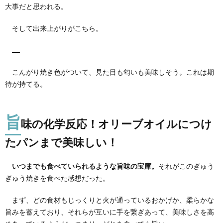
この
大事だと思われる。
時期
クリ
そして出来上がりがこちら。
スマ
スパ
ーテ
ィー
にぴ
こんがり焼き色がついて、見た目も匂いも美味しそう。これは期
った
待が持てる。
りか
も
旨
味の化学反応！オリーブオイルにつけ
たパンまで美味しい！
いつまでも食べていられるような旨味の宝庫。
それがこのぎゅう
ぎゅう焼きを食べた感想だった。
まず、どの食材もじっくりと火が通っているおかげか、柔らかな
旨みを蓄えており、それらが互いに手を繋ぎあって、美味しさを高