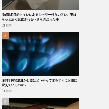
[知識]多目的トイレにあるシャワー付きのアレ、実は
もっと広く設置されるべきものだった件
雑学
[雑学] 瞬間湯沸かし器はどうやって水をすぐにお湯に
変えているのか？
雑学