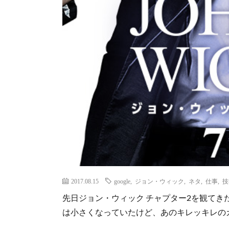
2017.08.15
google
,
ジョン・ウィック
,
ネタ
,
仕事
,
技
先日ジョン・ウィック チャプター2を観てき
は小さくなっていたけど、あのキレッキレの