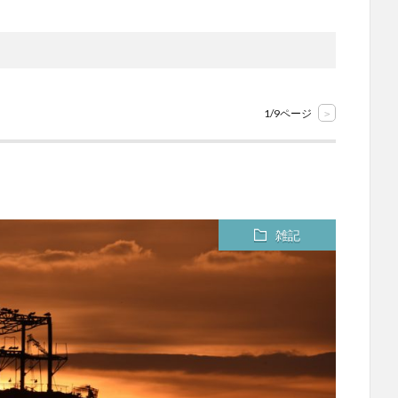
1/9ページ
>
雑記