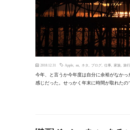
2018.12.31
Apple
,
au
,
ネタ
,
ブログ
,
仕事
,
家族
,
旅
今年、と言うか今年度は自分に余裕がなかっ
感じだった。せっかく年末に時間が取れたの