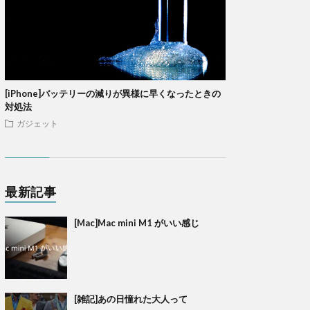
[iPhone]バッテリーの減りが異様に早くなったときの
対処法
ガジェット
最新記事
[Mac]Mac mini M1 がいい感じ
[雑記]あの日憧れた大人って