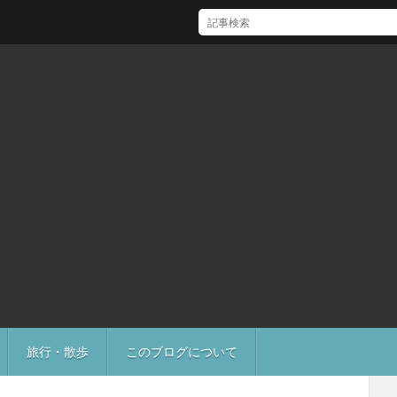
[Mac]Mac mini M1 がいい感じ
旅行・散歩
このブログについて