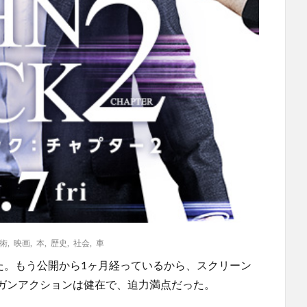
術
,
映画
,
本
,
歴史
,
社会
,
車
た。もう公開から1ヶ月経っているから、スクリーン
ガンアクションは健在で、迫力満点だった。