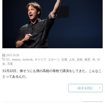
2015.10.28
EC
,
amazon
,
facebook
,
キャリア
,
スポーツ
,
交通
,
人生
,
技術
,
教育
,
本
,
社
会
,
言葉
11月22日、偉そうにも僕の高校の母校で講演をしてきた。こんなこ
とってあるんだ。
続きを読む