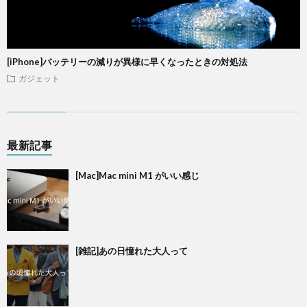
[iPhone]バッテリーの減りが異様に早くなったときの対処法
ガジェット
最新記事
[Mac]Mac mini M1 がいい感じ
[雑記]あの日憧れた大人って