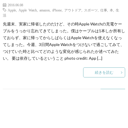
2016.06.08
Apple
,
Apple Watch
,
amazon
,
iPhone
,
アウトドア
,
スポーツ
,
仕事
,
本
,
生
活
先週末、実家に帰省したのだけど、その時Apple Watchの充電ケー
ブルをうっかり忘れてきてしまった。僕はケーブルは1本しか所有し
ておらず、家に帰ってからしばらくはApple Watchを使えなくなっ
てしまった。今週、3日間Apple Watchをつけないで過ごしてみて、
つけていた時と比べてどのような変化が感じられたか述べてみた
い。 要は依存しているということ photo credit: App […]
続きを読む