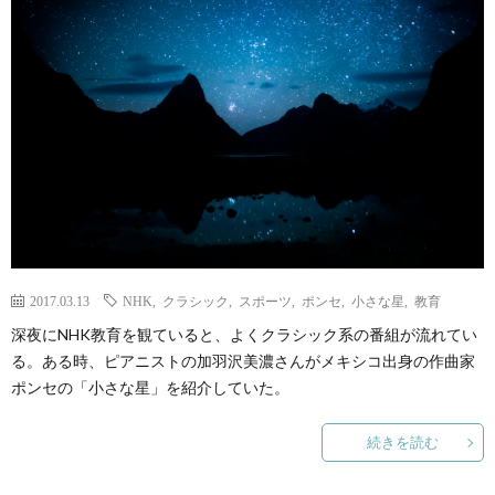
ェ
ル
旅
ッ
メ
行・
こ
ト
散
の
歩
ブ
ロ
2017.03.13
NHK
,
クラシック
,
スポーツ
,
ポンセ
,
小さな星
,
教育
グ
深夜にNHK教育を観ていると、よくクラシック系の番組が流れてい
る。ある時、ピアニストの加羽沢美濃さんがメキシコ出身の作曲家
に
ポンセの「小さな星」を紹介していた。
つ
続きを読む
い