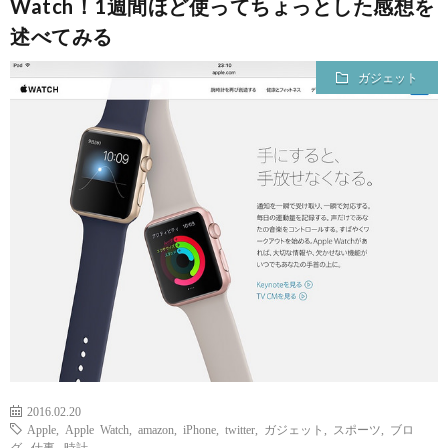
Watch！1週間ほど使ってちょっとした感想を
述べてみる
ガジェット
2016.02.20
Apple
,
Apple Watch
,
amazon
,
iPhone
,
twitter
,
ガジェット
,
スポーツ
,
ブロ
グ
,
仕事
,
時計