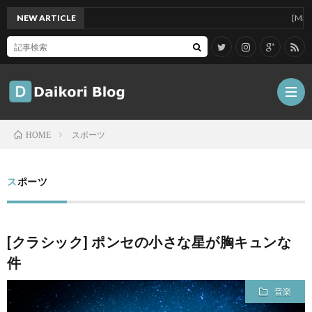
NEW ARTICLE
[Mac]Mac 
スポーツ
HOME
雑
スポーツ
記
Tips
[クラシック] ポンセの小さな星が胸キュンな
ガ
件
ジ
グ
音楽