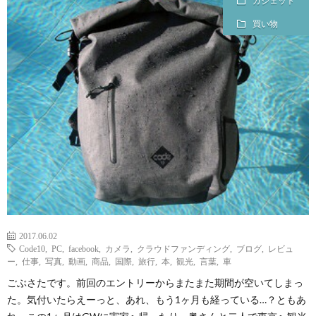
ガジェット
ェ
ル
旅
買い物
ッ
メ
行・
こ
ト
散
の
歩
ブ
ロ
グ
2017.06.02
に
Code10
,
PC
,
facebook
,
カメラ
,
クラウドファンディング
,
ブログ
,
レビュ
ー
,
仕事
,
写真
,
動画
,
商品
,
国際
,
旅行
,
本
,
観光
,
言葉
,
車
つ
ごぶさたです。前回のエントリーからまたまた期間が空いてしまっ
た。気付いたらえーっと、あれ、もう1ヶ月も経っている…？ともあ
い