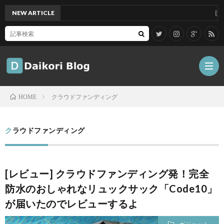
NEW ARTICLE
[Mac]Ma
クラウドファンディング
HOME
雑
クラウドファンディング
記
Tips
[レビュー] クラウドファンディング発！完全
ガ
防水のおしゃれなリュックサック「Code10」
が届いたのでレビューするよ
ジ
グ