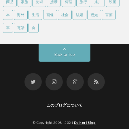
商品
家族
技術
携帯
料理
旅行
旭川
映画
本
海外
生活
画像
社会
結婚
観光
言葉
車
電話
食
Back to Top
このブログについて
© Copyright 2008 - 2021
Daikori Blog
.