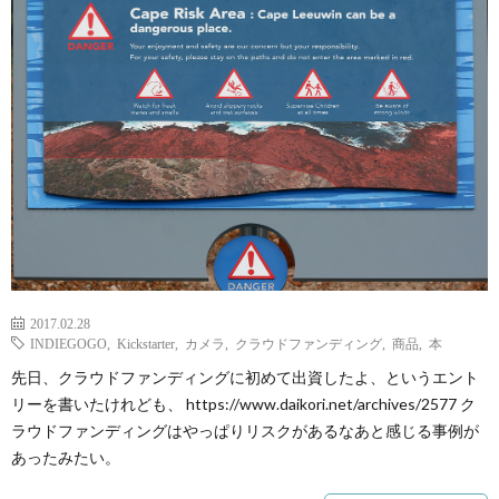
ェ
ル
旅
ッ
メ
行・
こ
ト
散
の
歩
ブ
ロ
グ
2017.02.28
INDIEGOGO
,
Kickstarter
,
カメラ
,
クラウドファンディング
,
商品
,
本
に
先日、クラウドファンディングに初めて出資したよ、というエント
リーを書いたけれども、 https://www.daikori.net/archives/2577 ク
ラウドファンディングはやっぱりリスクがあるなあと感じる事例が
つ
あったみたい。
い