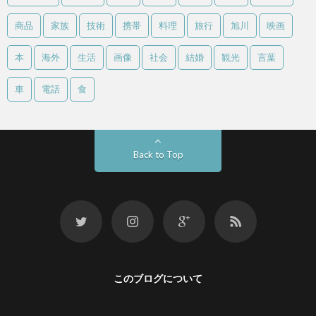
商品
家族
技術
携帯
料理
旅行
旭川
映画
本
海外
生活
画像
社会
結婚
観光
言葉
車
電話
食
Back to Top
このブログについて