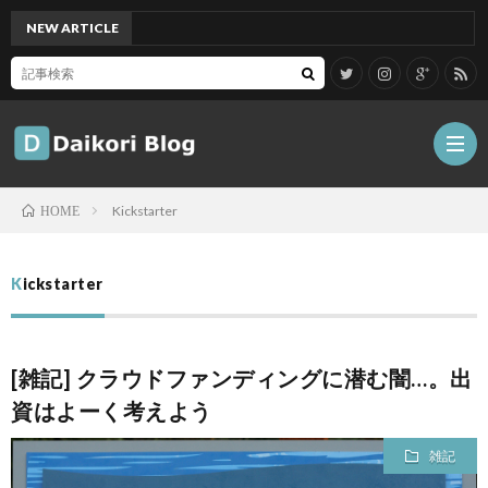
NEW ARTICLE
[Mac]
Kickstarter
HOME
雑
Kickstarter
記
Tips
[雑記] クラウドファンディングに潜む闇…。出
ガ
資はよーく考えよう
ジ
グ
雑記