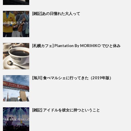
[雑記]あの日憧れた大人って
[札幌カフェ] Plantation By MORIHIKO でひと休み
[旭川] 食べマルシェに行ってきた（2019年版）
[雑記] アイドルを彼女に持つということ