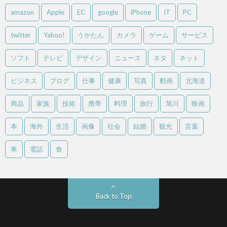
amazon
Apple
EC
google
iPhone
IT
PC
twitter
Yahoo!
うかたん
カメラ
ゲーム
サービス
ソフト
テレビ
デザイン
ニュース
ネタ
ネット
ビジネス
ブログ
仕事
健康
写真
動画
北海道
商品
家族
技術
携帯
料理
旅行
旭川
映画
本
海外
生活
画像
社会
結婚
観光
言葉
車
電話
食
Back to Top