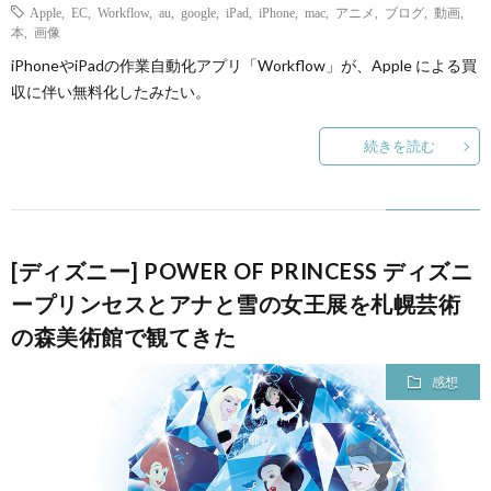
Apple
,
EC
,
Workflow
,
au
,
google
,
iPad
,
iPhone
,
mac
,
アニメ
,
ブログ
,
動画
,
本
,
画像
て
iPhoneやiPadの作業自動化アプリ「Workflow」が、Apple による買
収に伴い無料化したみたい。
続きを読む
[ディズニー] POWER OF PRINCESS ディズニ
ープリンセスとアナと雪の女王展を札幌芸術
の森美術館で観てきた
感想