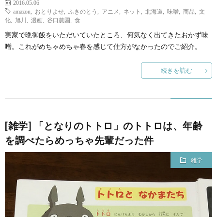
2016.05.06
amazon
,
おとりよせ
,
ふきのとう
,
アニメ
,
ネット
,
北海道
,
味噌
,
商品
,
文
化
,
旭川
,
漫画
,
谷口農園
,
食
実家で晩御飯をいただいていたところ、何気なく出てきたおかず味
噌。これがめちゃめちゃ春を感じて仕方がなかったのでご紹介。
続きを読む
[雑学] 「となりのトトロ」のトトロは、年齢
を調べたらめっちゃ先輩だった件
雑学