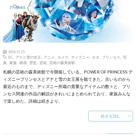
2016.11.23
EC
,
アナと雪の女王
,
アニメ
,
カメラ
,
ディズニー
,
ネタ
,
プリンセス
,
写
真
,
家族
,
映画
,
歴史
,
芸術
,
芸術の森美術館
札幌の芸術の森美術館で今開催している、POWER OF PRINCESS デ
ィズニープリンセスとアナと雪の女王展を観てきた。古いものから
最近のものまで、ディズニー所蔵の貴重なアイテムの数々と、プリ
ンセス関連の作品の解説がきれいにまとめられており、家族みんな
で楽しめた。詳細は続きより。
続きを読む