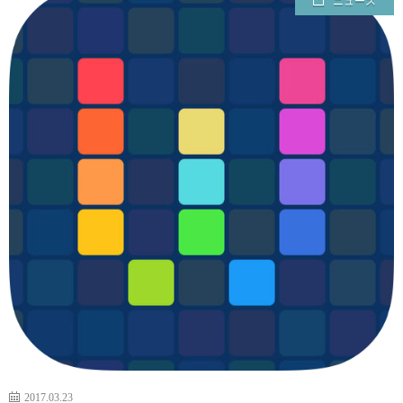
ニュース
ェ
ル
旅
ッ
メ
行・
こ
ト
散
の
歩
ブ
ロ
グ
に
つ
2017.03.23
い