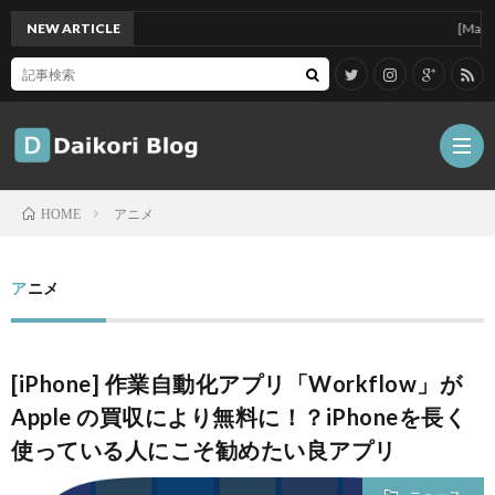
NEW ARTICLE
[Mac]Mac min
アニメ
HOME
雑
アニメ
記
Tips
[iPhone] 作業自動化アプリ「Workflow」が
ガ
Apple の買収により無料に！？iPhoneを長く
使っている人にこそ勧めたい良アプリ
ジ
グ