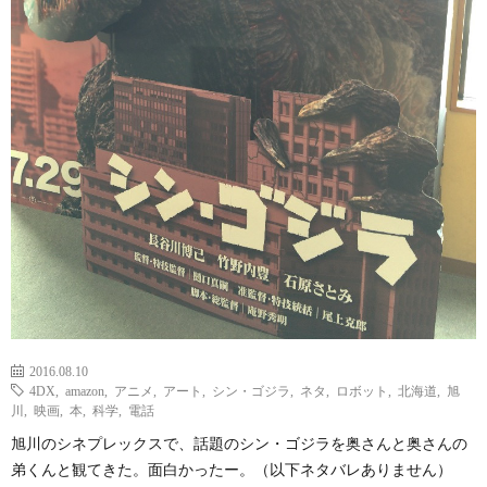
2016.08.10
4DX
,
amazon
,
アニメ
,
アート
,
シン・ゴジラ
,
ネタ
,
ロボット
,
北海道
,
旭
川
,
映画
,
本
,
科学
,
電話
旭川のシネプレックスで、話題のシン・ゴジラを奥さんと奥さんの
弟くんと観てきた。面白かったー。（以下ネタバレありません）