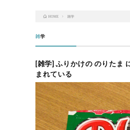
雑学
HOME
雑学
[雑学] ふりかけの のりた
まれている