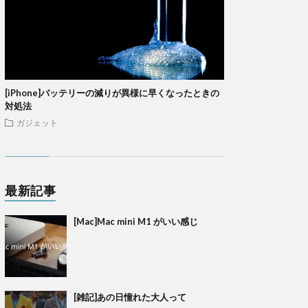
[iPhone]バッテリーの減りが異様に早くなったときの
対処法
ガジェット
最新記事
[Mac]Mac mini M1 がいい感じ
[雑記]あの日憧れた大人って