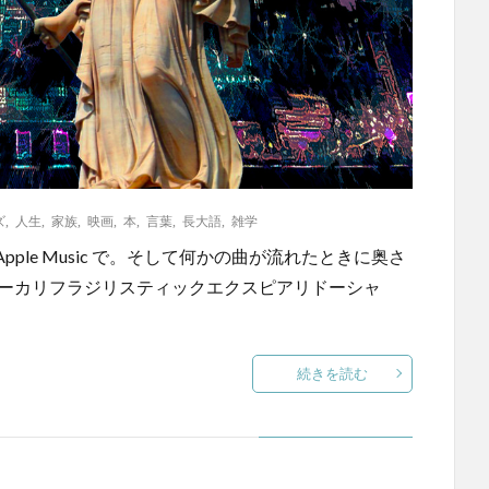
ズ
,
人生
,
家族
,
映画
,
本
,
言葉
,
長大語
,
雑学
le Music で。そして何かの曲が流れたときに奥さ
パーカリフラジリスティックエクスピアリドーシャ
続きを読む