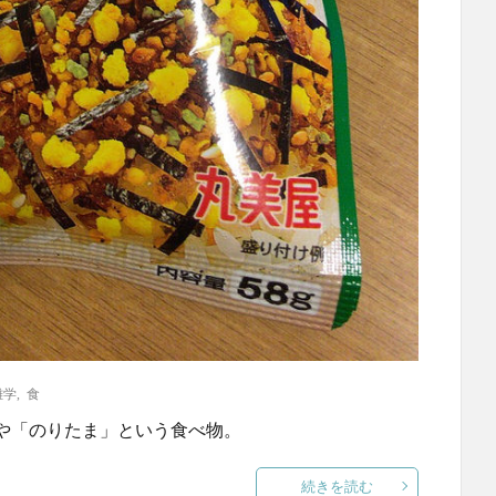
雑学
,
食
や「のりたま」という食べ物。
続きを読む