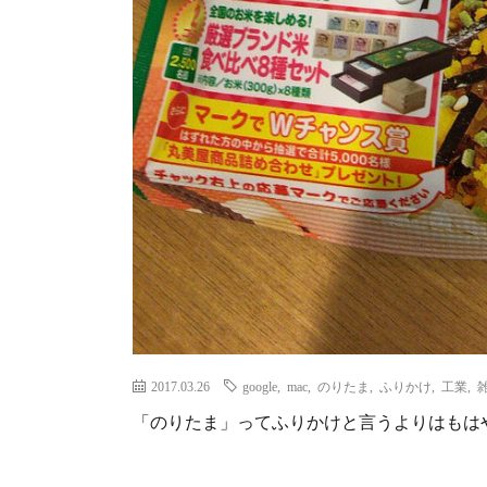
2017.03.26
google
,
mac
,
のりたま
,
ふりかけ
,
工業
,
「のりたま」ってふりかけと言うよりはもは