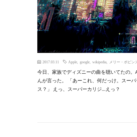
2017.03.11
Apple
,
google
,
wikipedia
,
メリー・ポピン
今日、家族でディズニーの曲を聴いてたの。App
んが言った。 「あーこれ、何だっけ。スー
ス？」 えっ、スーパーカリジ…えっ？