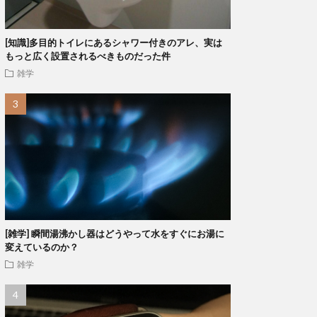
[知識]多目的トイレにあるシャワー付きのアレ、実は
もっと広く設置されるべきものだった件
雑学
[雑学] 瞬間湯沸かし器はどうやって水をすぐにお湯に
変えているのか？
雑学