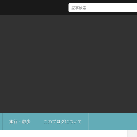
[Mac]Mac mini M1 がいい感じ
旅行・散歩
このブログについて