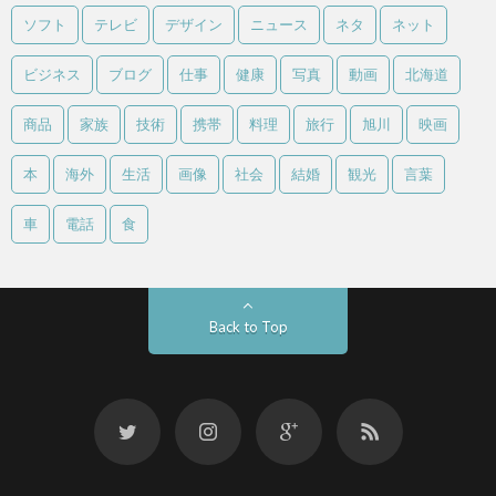
ソフト
テレビ
デザイン
ニュース
ネタ
ネット
ビジネス
ブログ
仕事
健康
写真
動画
北海道
商品
家族
技術
携帯
料理
旅行
旭川
映画
本
海外
生活
画像
社会
結婚
観光
言葉
車
電話
食
Back to Top