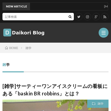
NEW ARTICLE
[Mac]Mac 
雑学
HOME
雑
雑学
記
Tips
[雑学]サーティーワンアイスクリームの看板に
ガ
ある「baskin BR robbins」とは？
ジ
グ
雑学