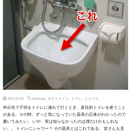
2015.02.02
facebook
,
オストメイト
,
トイレ
,
ニュース
外出先で子供をトイレに連れて行くとき、多目的トイレを使うこと
がある。その時、ずっと気になっていた器具の正体がわかったので
書いてみたい。 いや、実は知らなかったのは僕だけかもしれな
い。。 トイレにシャワー？ その器具とはこれである。 皆さんも見