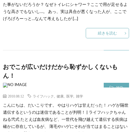
た事がないだろうか？ なぜトイレにシャワー？ここで用が足せるよ
うな高さでもないし…。 あっ、実は具合が悪くなった人が、ここで
げろげろーっと…なんて考えもしたが […]
続きを読む
おでこが広いだけだから恥ずかしくないも
ん！
雑学
2010.08.12
ライフハック
,
健康
,
医学
,
雑学
こんにちは、だいこりです。 やはりハゲは甘えだった！ ハゲが隔世
遺伝するというのは迷信であることが判明！ | ライフハックちゃん
ねる弐式 たとえば血友病など、一世代を飛び越えて遺伝する疾病は
確かに存在しているが、 薄毛やハゲにそれが当てはまることはない