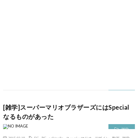
[雑学]スーパーマリオブラザーズにはSpecial
なるものがあった
雑学
2015.03.18
EC
,
PC
,
wikipedia
,
スーパーマリオ
,
デザイン
,
動画
,
雑学