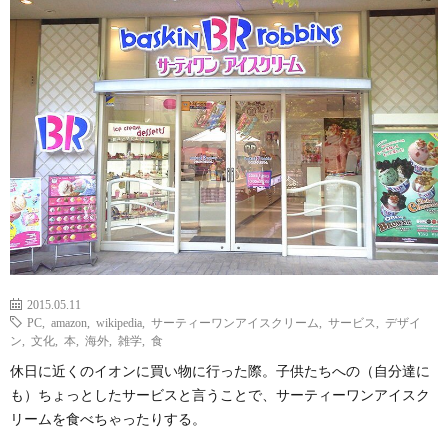
ェ
ル
旅
ッ
メ
行・
こ
ト
散
の
歩
ブ
ロ
グ
2015.05.11
PC
,
amazon
,
wikipedia
,
サーティーワンアイスクリーム
,
サービス
,
デザイ
に
ン
,
文化
,
本
,
海外
,
雑学
,
食
休日に近くのイオンに買い物に行った際。子供たちへの（自分達に
つ
も）ちょっとしたサービスと言うことで、サーティーワンアイスク
リームを食べちゃったりする。
い