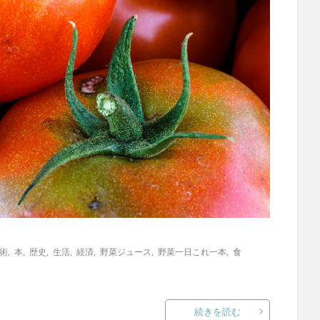
術
,
本
,
歴史
,
生活
,
経済
,
野菜ジュース
,
野菜一日これ一本
,
食
続きを読む