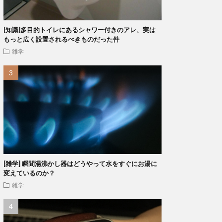
[知識]多目的トイレにあるシャワー付きのアレ、実は
もっと広く設置されるべきものだった件
雑学
[雑学] 瞬間湯沸かし器はどうやって水をすぐにお湯に
変えているのか？
雑学