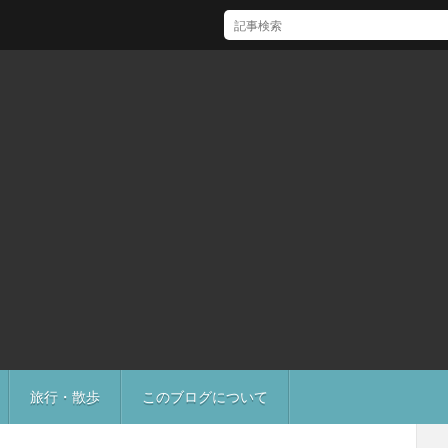
[Mac]Mac mini M1 がいい感じ
旅行・散歩
このブログについて