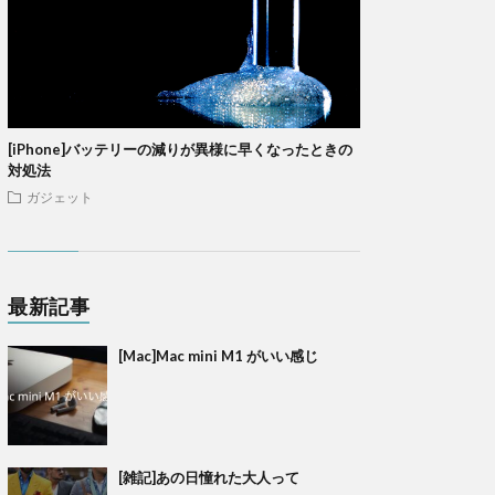
[iPhone]バッテリーの減りが異様に早くなったときの
対処法
ガジェット
最新記事
[Mac]Mac mini M1 がいい感じ
[雑記]あの日憧れた大人って