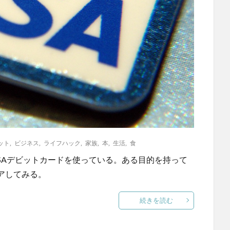
ット
,
ビジネス
,
ライフハック
,
家族
,
本
,
生活
,
食
SAデビットカードを使っている。ある目的を持って
アしてみる。
続きを読む