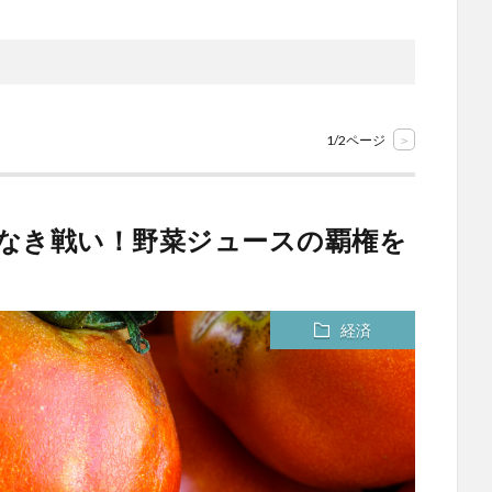
1/2ページ
>
義なき戦い！野菜ジュースの覇権を
経済