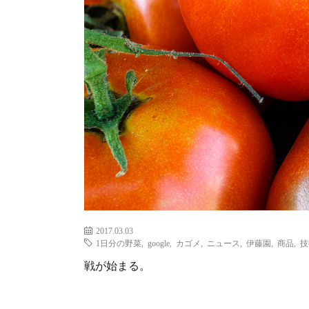
2017.03.03
1日分の野菜
,
google
,
カゴメ
,
ニュース
,
伊藤園
,
商品
,
技
戦が始まる。