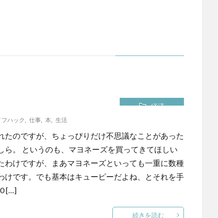
経済
イフハック
,
仕事
,
本
,
生活
れたのですが、ちょっぴりだけ不思議なことがあった
しら。 というのも、マヨネーズを買ってきてほしい
たわけですが、まあマヨネーズといっても一重に数種
わけです。でも基本はキューピーだよね、とそれを手
[…]
続きを読む