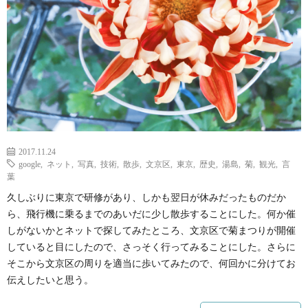
2017.11.24
google
,
ネット
,
写真
,
技術
,
散歩
,
文京区
,
東京
,
歴史
,
湯島
,
菊
,
観光
,
言
葉
久しぶりに東京で研修があり、しかも翌日が休みだったものだか
ら、飛行機に乗るまでのあいだに少し散歩することにした。何か催
しがないかとネットで探してみたところ、文京区で菊まつりが開催
していると目にしたので、さっそく行ってみることにした。さらに
そこから文京区の周りを適当に歩いてみたので、何回かに分けてお
伝えしたいと思う。