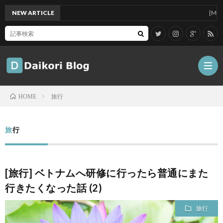
NEW ARTICLE
[Mac]Mac m
旅行
HOME
雑
旅行
記
Tips
[旅行] ベトナムへ研修に行ったら普通にまた
ガ
行きたくなった話 (2)
ジ
グ
旅行