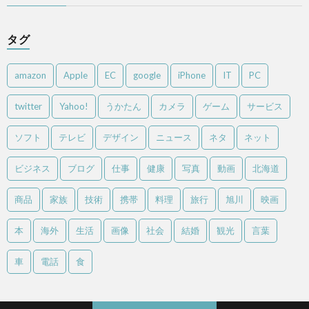
タグ
amazon
Apple
EC
google
iPhone
IT
PC
twitter
Yahoo!
うかたん
カメラ
ゲーム
サービス
ソフト
テレビ
デザイン
ニュース
ネタ
ネット
ビジネス
ブログ
仕事
健康
写真
動画
北海道
商品
家族
技術
携帯
料理
旅行
旭川
映画
本
海外
生活
画像
社会
結婚
観光
言葉
車
電話
食