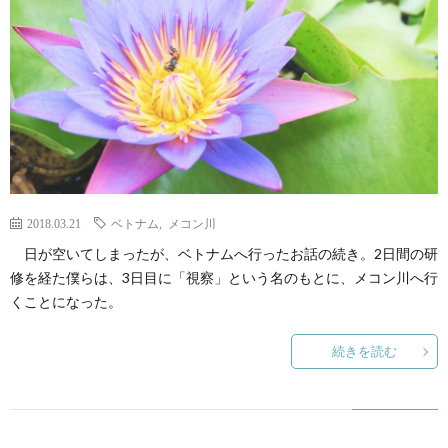
ェ
ル
旅
ッ
メ
行・
こ
ト
散
の
歩
ブ
2018.03.21
ベトナム
,
メコン川
ロ
日が空いてしまったが、ベトナムへ行ったお話の続き。2日間の研
修を経た僕らは、3日目に「視察」という名のもとに、メコン川へ行
グ
くことになった。
に
続きを読む
つ
い