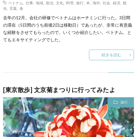
ベトナム
,
仕事
,
地域
,
政治
,
文化
,
料理
,
旅行
,
本
,
海外
,
社会
,
経済
,
観
光
,
言葉
,
食
去年の12月。会社の研修でベトナムはホーチミンに行った。3日間
の滞在（5日間のうち前後2日は移動日）であったが、非常に有意義
な経験をさせてもらったので、いくつか紹介したい。ベトナム、と
てもエキサイティングでした。
続きを読む
[東京散歩] 文京菊まつりに行ってみたよ
旅行