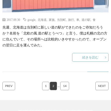
2017.09.30
google
,
北海道
,
家族
,
当別町
,
旅行
,
車
,
道の駅
,
食
先週、北海道は当別町に新しい道の駅ができたのをご存知だろう
か？名前を「北欧の風 道の駅とうべつ」と言う。僕は札幌の北の方
に住んでいて、その場所へは比較的いきやすかったので、オープン
の翌日に足を運んでみた。
続きを読む
PREV
1
2
…
14
NEXT