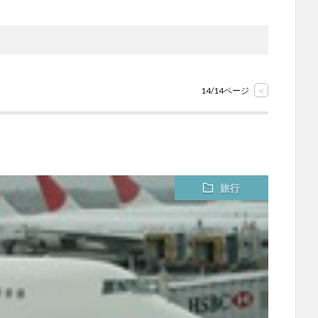
14/14ページ
<
旅行