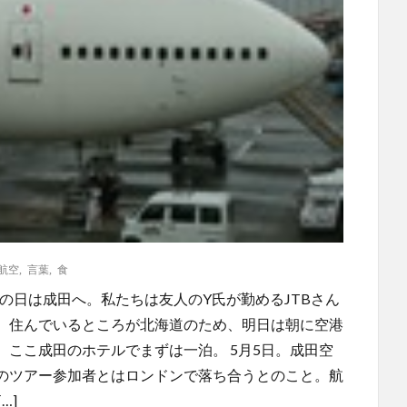
航空
,
言葉
,
食
この日は成田へ。私たちは友人のY氏が勤めるJTBさん
、住んでいるところが北海道のため、明日は朝に空港
ここ成田のホテルでまずは一泊。 5月5日。成田空
のツアー参加者とはロンドンで落ち合うとのこと。航
…]