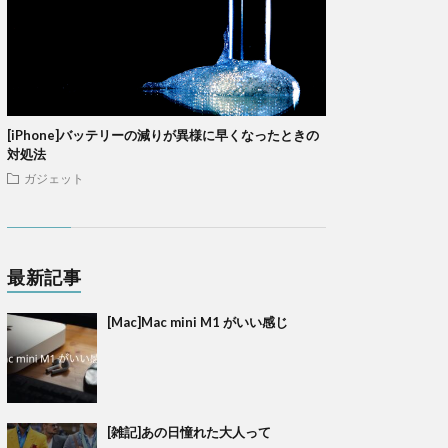
[iPhone]バッテリーの減りが異様に早くなったときの
対処法
ガジェット
最新記事
[Mac]Mac mini M1 がいい感じ
[雑記]あの日憧れた大人って