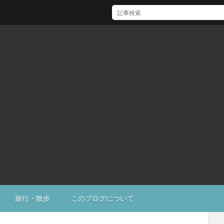
[Mac]Mac mini M1 がいい感じ
旅行・散歩
このブログについて