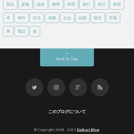
商品
家族
技術
携帯
料理
旅行
旭川
映画
本
海外
生活
画像
社会
結婚
観光
言葉
車
電話
食
Back to Top
このブログについて
© Copyright 2008 - 2021
Daikori Blog
.