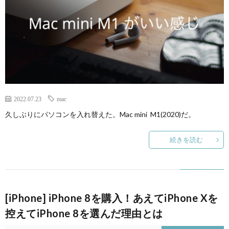
ェ
ル
旅
ッ
メ
行・
こ
ト
散
の
歩
ブ
2022.07.23
mac
久しぶりにパソコンを入れ替えた。Mac mini M1(2020)だ。
ロ
続きを読む
グ
に
[iPhone] iPhone 8を購入！あえてiPhone Xを
つ
控えてiPhone 8を選んだ理由とは
い