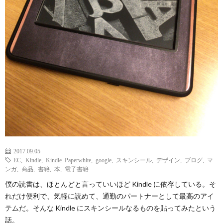
2017.09.05
EC
,
Kindle
,
Kindle Paperwhite
,
google
,
スキンシール
,
デザイン
,
ブログ
,
マ
ンガ
,
商品
,
書籍
,
本
,
電子書籍
僕の読書は、ほとんどと言っていいほど Kindle に依存している。そ
れだけ便利で、気軽に読めて、通勤のパートナーとして最高のアイ
テムだ。そんな Kindle にスキンシールなるものを貼ってみたという
話。