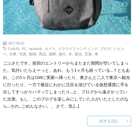
2017.06.02
Code10
,
PC
,
facebook
,
カメラ
,
クラウドファンディング
,
ブログ
,
レビュ
ー
,
仕事
,
写真
,
動画
,
商品
,
国際
,
旅行
,
本
,
観光
,
言葉
,
車
ごぶさたです。前回のエントリーからまたまた期間が空いてしまっ
た。気付いたらえーっと、あれ、もう1ヶ月も経っている…？ともあ
れ、この1ヶ月はGWに実家へ帰ったり、奥さんと二人で東京へ観光
に行ったり、一方で最近にわかに注目を浴びている仮想通貨に手を
出してすっかりハマってしまったり…と、ブログから遠ざかってい
た次第。もし、このブログを楽しみにしていた人がいたとしたのな
ら…その…ごめんなさい。。 さて、気 […]
続きを読む