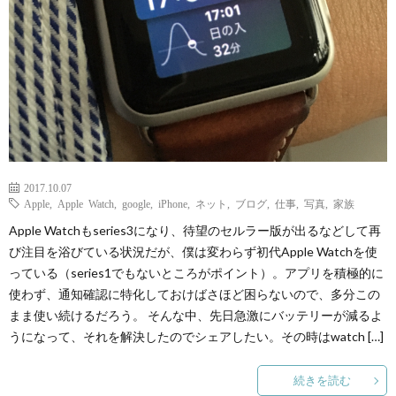
2017.10.07
Apple
,
Apple Watch
,
google
,
iPhone
,
ネット
,
ブログ
,
仕事
,
写真
,
家族
Apple Watchもseries3になり、待望のセルラー版が出るなどして再
び注目を浴びている状況だが、僕は変わらず初代Apple Watchを使
っている（series1でもないところがポイント）。アプリを積極的に
使わず、通知確認に特化しておけばさほど困らないので、多分この
まま使い続けるだろう。 そんな中、先日急激にバッテリーが減るよ
うになって、それを解決したのでシェアしたい。その時はwatch […]
続きを読む