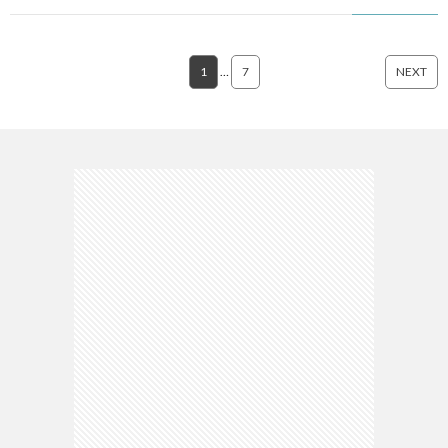
1
…
7
NEXT