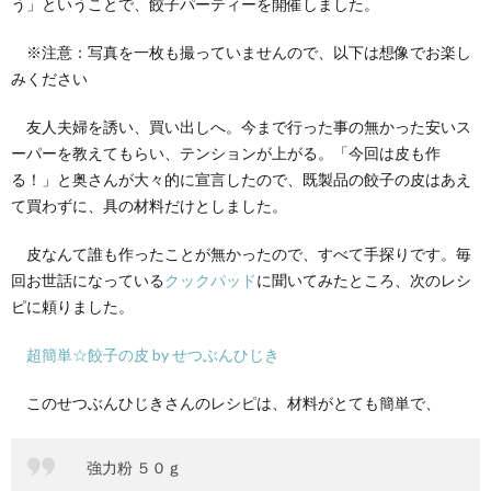
う」ということで、餃子パーティーを開催しました。
※注意：写真を一枚も撮っていませんので、以下は想像でお楽し
みください
友人夫婦を誘い、買い出しへ。今まで行った事の無かった安いス
ーパーを教えてもらい、テンションが上がる。「今回は皮も作
る！」と奥さんが大々的に宣言したので、既製品の餃子の皮はあえ
て買わずに、具の材料だけとしました。
皮なんて誰も作ったことが無かったので、すべて手探りです。毎
回お世話になっている
クックパッド
に聞いてみたところ、次のレシ
ピに頼りました。
超簡単☆餃子の皮 by せつぶんひじき
このせつぶんひじきさんのレシピは、材料がとても簡単で、
強力粉 ５０ｇ