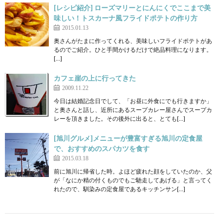
[レシピ紹介] ローズマリーとにんにくでここまで美
味しい！トスカーナ風フライドポテトの作り方
2015.01.13
奥さんがたまに作ってくれる、美味しいフライドポテトがあ
るのでご紹介。ひと手間かけるだけで絶品料理になります。
[…]
カフェ崖の上に行ってきた
2009.11.22
今日は結婚記念日でして、「お昼に外食にでも行きますか」
と奥さんと話し、近所にあるスープカレー屋さんでスープカ
レーを頂きました。その後外に出ると、とても[…]
[旭川グルメ]メニューが豊富すぎる旭川の定食屋
で、おすすめのスパカツを食す
2015.03.18
前に旭川に帰省した時。よほど疲れた顔をしていたのか、父
が「なにか精の付くものでもご馳走してあげる」と言ってく
れたので、馴染みの定食屋であるキッチンサン[…]