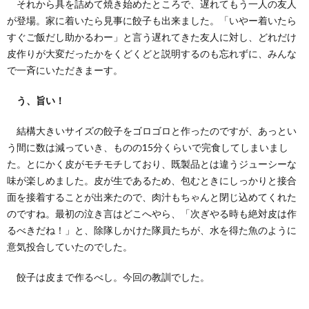
それから具を詰めて焼き始めたところで、遅れてもう一人の友人
が登場。家に着いたら見事に餃子も出来ました。「いやー着いたら
すぐご飯だし助かるわー」と言う遅れてきた友人に対し、どれだけ
皮作りが大変だったかをくどくどと説明するのも忘れずに、みんな
で一斉にいただきまーす。
う、旨い！
結構大きいサイズの餃子をゴロゴロと作ったのですが、あっとい
う間に数は減っていき、ものの15分くらいで完食してしまいまし
た。とにかく皮がモチモチしており、既製品とは違うジューシーな
味が楽しめました。皮が生であるため、包むときにしっかりと接合
面を接着することが出来たので、肉汁もちゃんと閉じ込めてくれた
のですね。最初の泣き言はどこへやら、「次ぎやる時も絶対皮は作
るべきだね！」と、除隊しかけた隊員たちが、水を得た魚のように
意気投合していたのでした。
餃子は皮まで作るべし。今回の教訓でした。