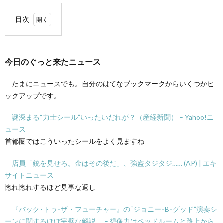
目次
1.
今日
のぐ
今日のぐっと来たニュース
っと
来た
ニュ
たまにニュースでも。自分のはてなブックマークからいくつかピ
ース
ックアップです。
2.
謎深まる“力士シール”いったいだれが？（産経新聞） – Yahoo!ニ
近況
ュース
首都圏ではこういったシールをよく見ますね
店員「銃を見せろ。金はその後だ」、強盗タジタジ…… (AP) | エキ
サイトニュース
惚れ惚れするほど見事な返し
『バック･トゥ･ザ・フューチャー』の“ジョニー･B･グッド”演奏シ
ーンに関するほぼ完璧な解説。 – 想像力はベッドルームと路上から