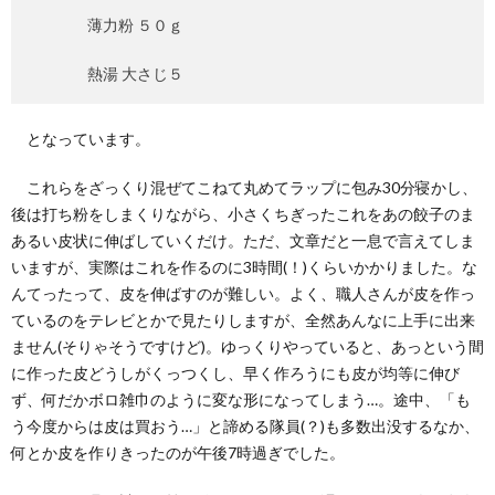
薄力粉 ５０ｇ
熱湯 大さじ５
となっています。
これらをざっくり混ぜてこねて丸めてラップに包み30分寝かし、
後は打ち粉をしまくりながら、小さくちぎったこれをあの餃子のま
あるい皮状に伸ばしていくだけ。ただ、文章だと一息で言えてしま
いますが、実際はこれを作るのに3時間(！)くらいかかりました。な
んてったって、皮を伸ばすのが難しい。よく、職人さんが皮を作っ
ているのをテレビとかで見たりしますが、全然あんなに上手に出来
ません(そりゃそうですけど)。ゆっくりやっていると、あっという間
に作った皮どうしがくっつくし、早く作ろうにも皮が均等に伸び
ず、何だかボロ雑巾のように変な形になってしまう…。途中、「も
う今度からは皮は買おう…」と諦める隊員(？)も多数出没するなか、
何とか皮を作りきったのが午後7時過ぎでした。