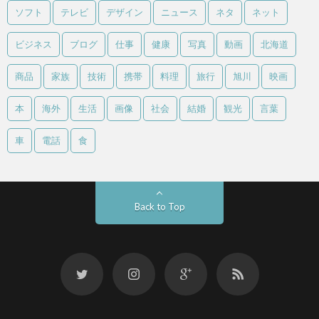
ソフト
テレビ
デザイン
ニュース
ネタ
ネット
ビジネス
ブログ
仕事
健康
写真
動画
北海道
商品
家族
技術
携帯
料理
旅行
旭川
映画
本
海外
生活
画像
社会
結婚
観光
言葉
車
電話
食
Back to Top