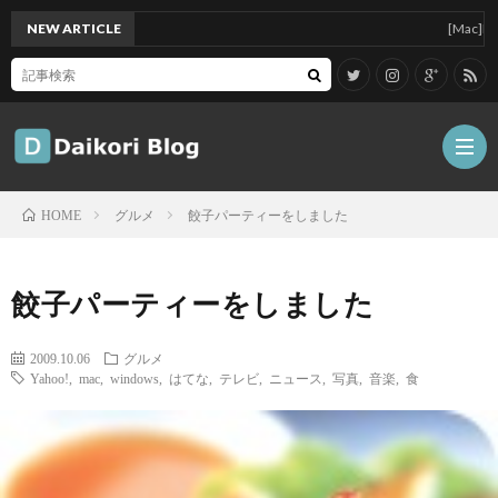
NEW ARTICLE
[Mac]Mac mini
グルメ
餃子パーティーをしました
HOME
雑
餃子パーティーをしました
記
Tips
2009.10.06
グルメ
Yahoo!
,
mac
,
windows
,
はてな
,
テレビ
,
ニュース
,
写真
,
音楽
,
食
ガ
ジ
グ