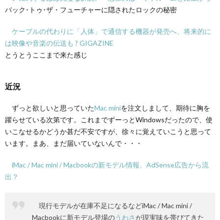
バック･トゥ･ザ・フューチャーに隠されたロックの秘密
ケーブルの代わりに「人体」で通信する機器が発売へ、将来的に
は映像や音楽の伝送も ? GIGAZINE
とうとうここまで来た感じ
近況
ずっと欲しいと思っていた
Mac mini
を注文しまして、期待に胸を
躍らせている次第です。これまでずーっとWindowsだったので、使
いこなせるかどうか甚だ不安ですが、徐々に覚えていこうと思って
います。まあ、まだ届いていないんで・・・
iMac / Mac mini / Macbookの新モデル情報、AdSense広告から流
出？
現行モデルが在庫不足になるなどiMac / Mac mini /
Macbookに新モデル登場の
うわさ
が現実味を帯びてきた