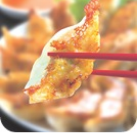
ェ
ル
旅
ッ
メ
行・
こ
ト
散
の
歩
ブ
ロ
グ
に
つ
い