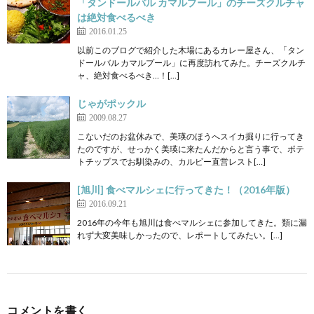
「タンドールバル カマルプール」のチーズクルチャ
は絶対食べるべき
2016.01.25
以前このブログで紹介した木場にあるカレー屋さん、「タン
ドールバル カマルプール」に再度訪れてみた。チーズクルチ
ャ、絶対食べるべき…！[…]
じゃがポックル
2009.08.27
こないだのお盆休みで、美瑛のほうへスイカ掘りに行ってき
たのですが、せっかく美瑛に来たんだからと言う事で、ポテ
トチップスでお馴染みの、カルビー直営レスト[…]
[旭川] 食べマルシェに行ってきた！（2016年版）
2016.09.21
2016年の今年も旭川は食べマルシェに参加してきた。類に漏
れず大変美味しかったので、レポートしてみたい。[…]
コメントを書く