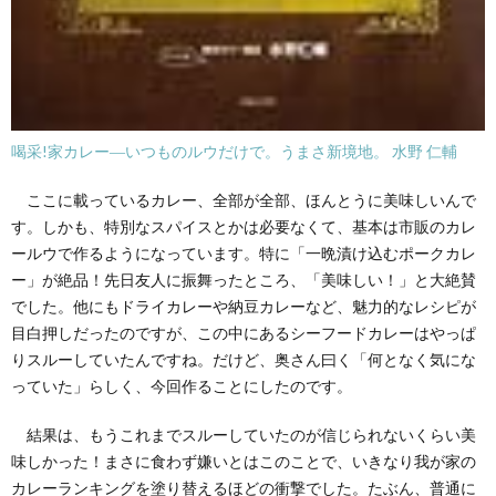
喝采!家カレー―いつものルウだけで。うまさ新境地。 水野 仁輔
ここに載っているカレー、全部が全部、ほんとうに美味しいんで
す。しかも、特別なスパイスとかは必要なくて、基本は市販のカレ
ールウで作るようになっています。特に「一晩漬け込むポークカレ
ー」が絶品！先日友人に振舞ったところ、「美味しい！」と大絶賛
でした。他にもドライカレーや納豆カレーなど、魅力的なレシピが
目白押しだったのですが、この中にあるシーフードカレーはやっぱ
りスルーしていたんですね。だけど、奥さん曰く「何となく気にな
っていた」らしく、今回作ることにしたのです。
結果は、もうこれまでスルーしていたのが信じられないくらい美
味しかった！まさに食わず嫌いとはこのことで、いきなり我が家の
カレーランキングを塗り替えるほどの衝撃でした。たぶん、普通に