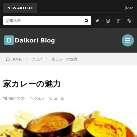
NEW ARTICLE
[Mac]Mac min
グルメ
家カレーの魅力
HOME
雑
家カレーの魅力
記
Tips
2009.09.22
グルメ
本
,
食
ガ
ジ
グ