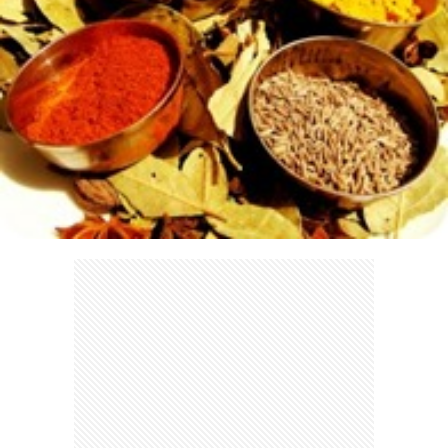
ェ
ル
旅
ッ
メ
行・
こ
ト
散
の
歩
ブ
ロ
グ
に
つ
い