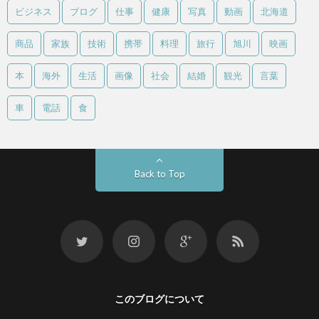
ビジネス
ブログ
仕事
健康
写真
動画
北海道
商品
家族
技術
携帯
料理
旅行
旭川
映画
本
海外
生活
画像
社会
結婚
観光
言葉
車
電話
食
Back to Top
このブログについて