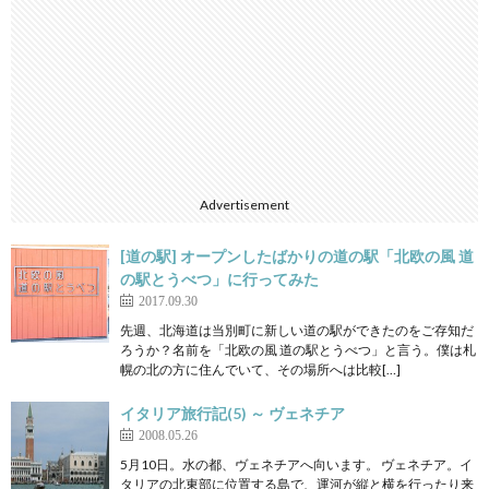
Advertisement
[道の駅] オープンしたばかりの道の駅「北欧の風 道
の駅とうべつ」に行ってみた
2017.09.30
先週、北海道は当別町に新しい道の駅ができたのをご存知だ
ろうか？名前を「北欧の風 道の駅とうべつ」と言う。僕は札
幌の北の方に住んでいて、その場所へは比較[…]
イタリア旅行記(5) ～ ヴェネチア
2008.05.26
5月10日。水の都、ヴェネチアへ向います。 ヴェネチア。イ
タリアの北東部に位置する島で、運河が縦と横を行ったり来