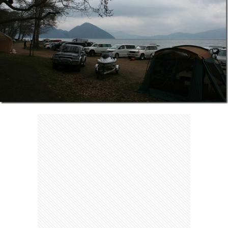
ェ
ル
旅
ッ
メ
行・
こ
ト
散
の
歩
ブ
ロ
グ
に
つ
い