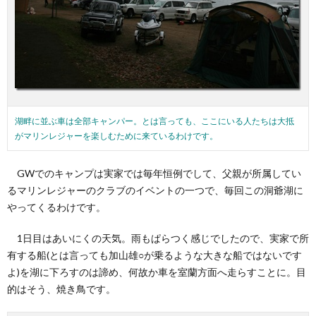
湖畔に並ぶ車は全部キャンパー。とは言っても、ここにいる人たちは大抵
がマリンレジャーを楽しむために来ているわけです。
GWでのキャンプは実家では毎年恒例でして、父親が所属してい
るマリンレジャーのクラブのイベントの一つで、毎回この洞爺湖に
やってくるわけです。
1日目はあいにくの天気。雨もぱらつく感じでしたので、実家で所
有する船(とは言っても加山雄○が乗るような大きな船ではないです
よ)を湖に下ろすのは諦め、何故か車を室蘭方面へ走らすことに。目
的はそう、焼き鳥です。