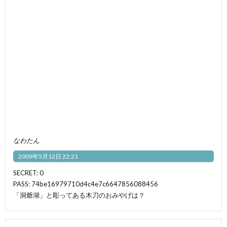
なわたん
2009年5月12日 22:21
SECRET: 0
PASS: 74be16979710d4c4e7c6647856088456
「洞爺湖」と彫ってある木刀のおみやげは？