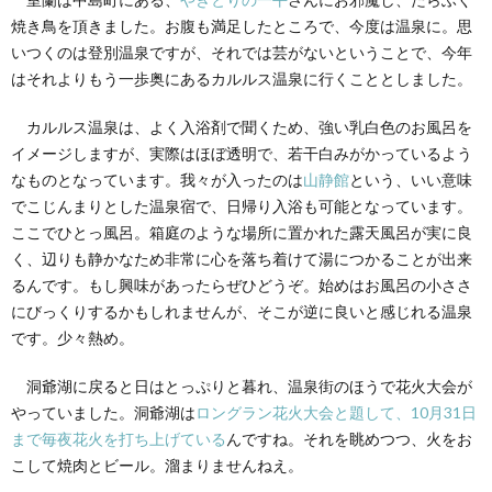
焼き鳥を頂きました。お腹も満足したところで、今度は温泉に。思
いつくのは登別温泉ですが、それでは芸がないということで、今年
はそれよりもう一歩奥にあるカルルス温泉に行くこととしました。
カルルス温泉は、よく入浴剤で聞くため、強い乳白色のお風呂を
イメージしますが、実際はほぼ透明で、若干白みがかっているよう
なものとなっています。我々が入ったのは
山静館
という、いい意味
でこじんまりとした温泉宿で、日帰り入浴も可能となっています。
ここでひとっ風呂。箱庭のような場所に置かれた露天風呂が実に良
く、辺りも静かなため非常に心を落ち着けて湯につかることが出来
るんです。もし興味があったらぜひどうぞ。始めはお風呂の小ささ
にびっくりするかもしれませんが、そこが逆に良いと感じれる温泉
です。少々熱め。
洞爺湖に戻ると日はとっぷりと暮れ、温泉街のほうで花火大会が
やっていました。洞爺湖は
ロングラン花火大会と題して、10月31日
まで毎夜花火を打ち上げている
んですね。それを眺めつつ、火をお
こして焼肉とビール。溜まりませんねえ。