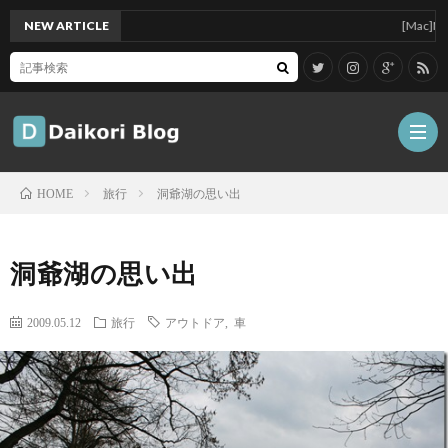
NEW ARTICLE
[Mac]Mac min
旅行
洞爺湖の思い出
HOME
雑
洞爺湖の思い出
記
Tips
2009.05.12
旅行
アウトドア
,
車
ガ
ジ
グ