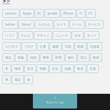
タグ
amazon
Apple
EC
google
iPhone
IT
PC
twitter
Yahoo!
うかたん
カメラ
ゲーム
サービス
ソフト
テレビ
デザイン
ニュース
ネタ
ネット
ビジネス
ブログ
仕事
健康
写真
動画
北海道
商品
家族
技術
携帯
料理
旅行
旭川
映画
本
海外
生活
画像
社会
結婚
観光
言葉
車
電話
食
Back to Top