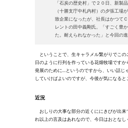
ニ
「石炭の歴史村」で２０日、新製品
ュ
（十勝支庁中札内村）の夕張工場が
ー
致企業になったが、社長はかつてＣ
ス
レントの田中義剛氏。「すごく豊か
2.
た。耐えられなかった」と今回の進
近
況
ということで、生キャラメル繋がりでこの
日のように行列を作っている花畑牧場ですか
発展のために…というのですから、いい話じ
していけばよいのですが、今後が気になると
近況
おしりの大事な部分の近くににきびが出来
れ以上の言及はあれなので、今日はおとなし