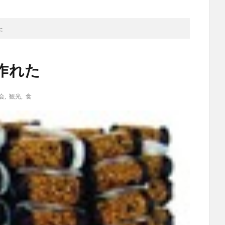
た
作れた
会
,
観光
,
食