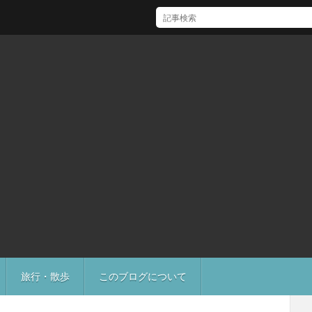
[Mac]Mac mini M1 がいい感じ
旅行・散歩
このブログについて