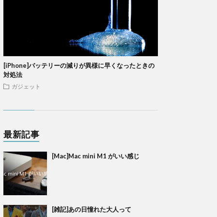
[iPhone]バッテリーの減りが異様に早くなったときの
対処法
ガジェット
最新記事
[Mac]Mac mini M1 がいい感じ
[雑記]あの日憧れた大人って