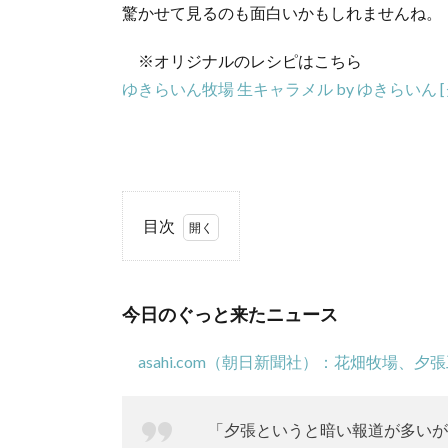
驚かせて見るのも面白いかもしれませんね。
※オリジナルのレシピはこちら
ゆきらいん牧場 生キャラメル by ゆきらいん
目次
1.
今
日
今日のぐっと来たニュース
の
ぐ
asahi.com（朝日新聞社）：花畑牧場、夕
っ
と
来
「夕張というと暗い報道が多いが
た