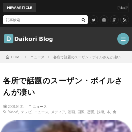
NEW ARTICLE
[Mac]Mac mini
ニュース
各所で話題のスーザン・ボイルさんが凄い
HOME
雑
各所で話題のスーザン・ボイルさ
記
Tips
んが凄い
ガ
2009.04.21
ニュース
Yahoo!
,
テレビ
,
ニュース
,
メディア
,
動画
,
国際
,
恋愛
,
技術
,
本
,
食
ジ
グ