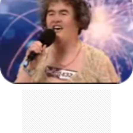
ェ
ル
旅
ッ
メ
行・
こ
ト
散
の
歩
ブ
ロ
グ
に
つ
い