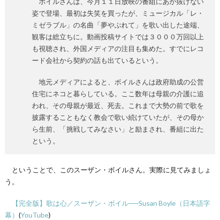
ボイルさんは、今月１１日放映の番組にあか抜けない
姿で登場、最初は失笑を買ったが、ミュージカル「レ・
ミゼラブル」の名曲「夢やぶれて」を歌い出した途端、
観客は総立ちに。動画投稿サイトでは３０００万回以上
も視聴され、外国メディアの注目も集めた。すでにレコ
ード会社から契約の話も出ているという。
地元メディアによると、ボイルさんは政府助成の公営
住宅にネコと暮らしている。ここ数年は母親の介護に追
われ、その母親が最近、死去。これまで大勢の前で歌を
披露することもなく教会で歌い続けていたが、その母か
ら生前、「挑戦してみなさい」と励まされ、番組に出た
という。
ということで、このスーザン・ボイルさん。実際に見てみましょ
う。
【完全版】歌は心／スーザン・ボイル──Susan Boyle（日本語字
幕）
(
YouTube
)