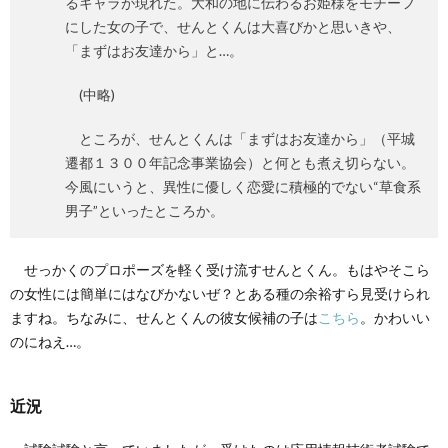
るキャラが現れた。大和の地に伝わるお姫様をモチーフ
にした女の子で、せんとくんは大喜びかと思いきや、
「まずはお友達から」と…。
(中略)
ところが、せんとくんは「まずはお友達から」（平城
遷都１３００年記念事業協会）と何とも煮え切らない。
今風にいうと、異性に優しく恋愛に積極的でない“草食系
男子”といったところか。
せっかくのプロポーズを軽く受け流すせんとくん。もはやそこら
の女性には簡単にはなびかないぜ？とある種の余裕すら見受けられ
ますね。ちなみに、せんとくんの彼女候補の子は
こちら
。かわいい
のにねえ…。
近況