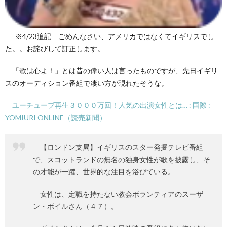
※4/23追記 ごめんなさい、アメリカではなくてイギリスでし
た。。お詫びして訂正します。
「歌は心よ！」とは昔の偉い人は言ったものですが、先日イギリ
スのオーディション番組で凄い方が現れたそうな。
ユーチューブ再生３０００万回！人気の出演女性とは… : 国際 :
YOMIURI ONLINE（読売新聞）
【ロンドン支局】イギリスのスター発掘テレビ番組
で、スコットランドの無名の独身女性が歌を披露し、そ
の才能が一躍、世界的な注目を浴びている。
女性は、定職を持たない教会ボランティアのスーザ
ン・ボイルさん（４７）。