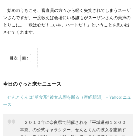
始めのうちこそ、審査員の方々から軽く失笑されてしまうスーザ
ンさんですが、一度歌えば会場にいる誰もがスーザンさんの美声の
とりこに。「歌は心だ！…いや、ハートだ！」ということを思い出
させてくれます。
目次
1.
今日
のぐ
今日のぐっと来たニュース
っと
来た
ニュ
せんとくんは“草食系” 彼女志願を断る（産経新聞） – Yahoo!ニュ
ース
ース
2.
近況
２０１０年に奈良県で開催される「平城遷都１３００
年祭」の公式キャラクター、せんとくんの彼女を志願す