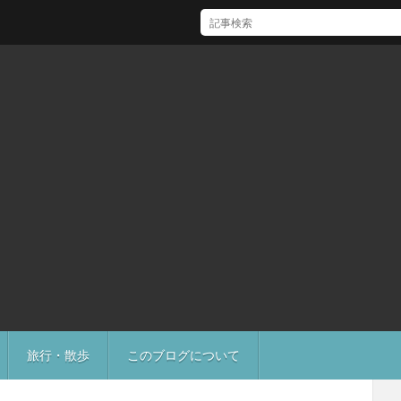
[Mac]Mac mini M1 がいい感じ
旅行・散歩
このブログについて