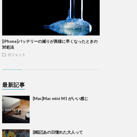
[iPhone]バッテリーの減りが異様に早くなったときの
対処法
ガジェット
最新記事
[Mac]Mac mini M1 がいい感じ
[雑記]あの日憧れた大人って