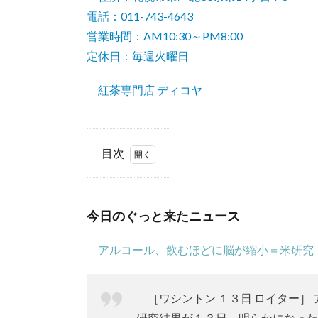
電話：011-743-4643
営業時間：AM10:30～PM8:00
定休日：毎週火曜日
紅茶専門店 ディコヤ
目次
1.
今
日
今日のぐっと来たニュース
の
ぐ
アルコール、飲むほどに脳が縮小＝米研究
っ
と
来
［ワシントン １３日 ロイター］
た
ニ
研究結果が１３日、明らかになった