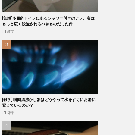
[知識]多目的トイレにあるシャワー付きのアレ、実は
もっと広く設置されるべきものだった件
雑学
[雑学] 瞬間湯沸かし器はどうやって水をすぐにお湯に
変えているのか？
雑学