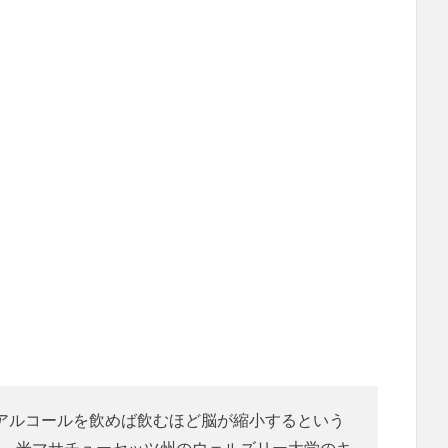
 アルコールを飲めば飲むほど脳が縮小するという
。米マサチューセッツ州のウェルズリー大学のキ