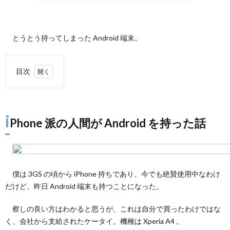
とうとう持ってしまった Android 端末。
目次
1.
iPhone
派の人
i
間が
Phone 派の人間が Android を持った話
Android
を持っ
た話
2.
新し
僕は 3GS の頃から iPhone 持ちであり、今でも絶賛使用中なわけ
いガ
だけど、昨日 Android 端末も持つことになった。
ジェ
ット
察しの良い方はわかると思うが、これは自分で買ったわけではな
に触
れる
く、会社から支給されたケータイ。機種は Xperia A4 。
とわ