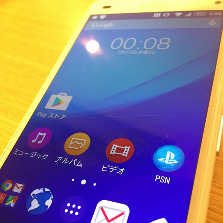
ェ
ル
旅
ッ
メ
行・
こ
ト
散
の
歩
ブ
ロ
グ
に
つ
い