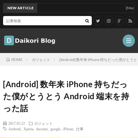
NEW ARTICLE
[Mac]Mac mi
ガジェット
[Android] 数年来 iPhone 持ちだった僕がとう
HOME
雑
[Android] 数年来 iPhone 持ちだっ
記
Tips
た僕がとうとう Android 端末を持
った話
ガ
2017.03.22
ガジェット
ジ
グ
Android
,
Xperia
,
docomo
,
google
,
iPhone
,
仕事