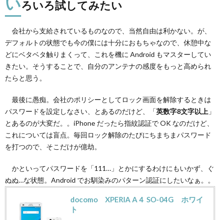
い
ろいろ試してみたい
会社から支給されているものなので、当然自由は利かない。が、
デフォルトの状態でも今の僕には十分におもちゃなので、休憩中な
どにベタベタ触りまくって、これを機に Android もマスターしてい
きたい。そうすることで、自分のアンテナの感度をもっと高められ
たらと思う。
最後に愚痴。会社のポリシーとしてロック画面を解除するときは
パスワードを設定しなさい、とあるのだけど、「
英数字8文字以上
」
とあるのが大変だ。。iPhone だったら指紋認証で OK なのだけど、
これについては盲点。毎回ロック解除のたびにちまちまパスワード
を打つので、そこだけが億劫。
かといってパスワードを「111…」とかにするわけにもいかず、ぐ
ぬぬ…な状態。Android でお馴染みのパターン認証にしたいなぁ。。
docomo XPERIA A４ SO-04G ホワイ
ト