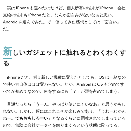
くわ
実は iPhone も選べたのだけど、個人所有の端末が iPhone、会社
くす
支給の端末も iPhone だと、なんか面白みがないなぁと思い、
る
Android を選んでみた。で、使ってみた感想としては「
面白い
」
3.
だ。
いろ
いろ
試し
てみ
新
しいガジェットに触れるとわくわくす
たい
る
iPhone だと、例え新しい機種に変えたとしても、OS は一緒なの
で使い方自体はほぼ変わらない。だが、Android は OS も含めてす
べてが初めてなので、何をするにも「？」が頭を占めてしまう。
普通だったら「うーん、やっぱり使いにくいなあ」と思うかもし
れない。しかし、僕にはこれこそが楽しみであり、「うわーわかん
ねー。
でもおもしろーい
」となるくらいに調教されてしまっている
ので、無駄に会社ケータイを触りまくるという状態に陥ってる。