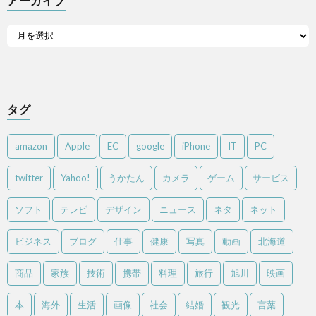
アーカイブ
タグ
amazon
Apple
EC
google
iPhone
IT
PC
twitter
Yahoo!
うかたん
カメラ
ゲーム
サービス
ソフト
テレビ
デザイン
ニュース
ネタ
ネット
ビジネス
ブログ
仕事
健康
写真
動画
北海道
商品
家族
技術
携帯
料理
旅行
旭川
映画
本
海外
生活
画像
社会
結婚
観光
言葉