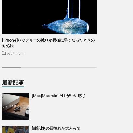
[iPhone]バッテリーの減りが異様に早くなったときの
対処法
ガジェット
最新記事
[Mac]Mac mini M1 がいい感じ
[雑記]あの日憧れた大人って