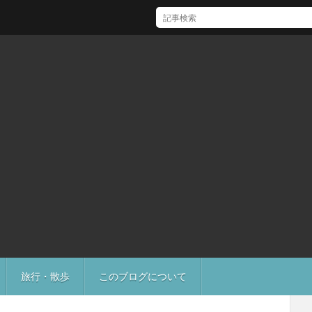
[Mac]Mac mini M1 がいい感じ
旅行・散歩
このブログについて