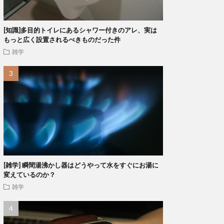
[知識]多目的トイレにあるシャワー付きのアレ、実は
もっと広く設置されるべきものだった件
雑学
[雑学] 瞬間湯沸かし器はどうやって水をすぐにお湯に
変えているのか？
雑学