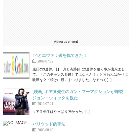
Advertisement
T4とヱヴァ：破を観てきた！
2009.07.22
先日の3連休。日・月と奇跡的に2連休を頂く事が出来まし
て、「このチャンスを逃してはならん！」と言わんばかりに
映画を立て続けに観てまいりました。なるべく[…]
[映画] キアヌ先生のガン・フーアクションが炸裂！
ジョン・ウィックを観た
2016.07.21
キアヌ先生はやっぱり強かった。[…]
ハリウッド的手法
2008.08.19