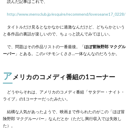
読んだ記事はこれで、
のコ
メデ
ィ番
http://www.mensclub.jp/esquire/recommend/loveseane17_0228/
組の
1コ
タイトルだけ見るとなかなかに過激なんだけど、どちらかという
ーナ
ー
と各作品の裏話が楽しいので、ちょっと読んでみてほしい。
3.
で、問題はその作品リストの一番最後。「
ほぼ冒険野郎 マクグル
2も
作ら
ーバー
」とある。このパチモンくささ…一体なんなのだろうか。
れる
んだ
とか
ア
メリカのコメディ番組の1コーナー
どうやらそれは、アメリカのコメディ番組「サタデー・ナイト・
ライブ」の1コーナーだったみたい。
結構な人気があったようで、映画まで作られたのがこの「ほぼ冒
険野郎 マクグルーバー」なんだとか（ただし興行収入では失敗し
た）。