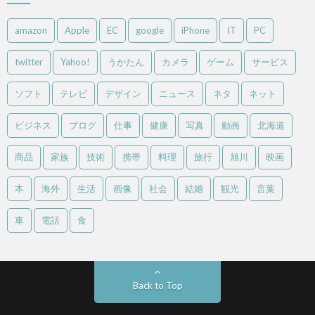
amazon
Apple
EC
google
iPhone
IT
PC
twitter
Yahoo!
うかたん
カメラ
ゲーム
サービス
ソフト
テレビ
デザイン
ニュース
ネタ
ネット
ビジネス
ブログ
仕事
健康
写真
動画
北海道
商品
家族
技術
携帯
料理
旅行
旭川
映画
本
海外
生活
画像
社会
結婚
観光
言葉
車
電話
食
Back to Top