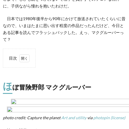
に、子供ながら憧れを抱いたわけだ。
日本では1980年後半から90年にかけて放送されていたくらいに昔
なので、いまはたまに思い出す程度の作品だったんだけど、今日と
ある記事を読んでフラッシュバックした。えっ、マクグルーバーっ
て？
目次
1.
ほぼ
冒険
ほ
野郎
ぼ冒険野郎 マクグルーバー
マク
グル
ーバ
ー
2.
photo credit: Capture the planet
Art and utility
via
photopin
(license)
アメ
リカ