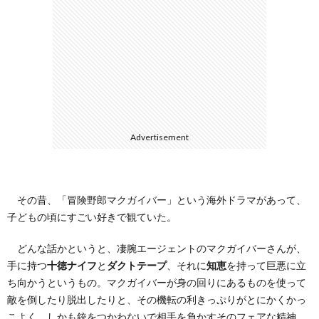
て
Advertisement
その昔、「冒険野郎マクガイバー」という海外ドラマがあって、
子どもの頃にすごい好きで観ていた。
どんな話かというと、凄腕エージェントのマクガイバーさんが、
手に持つ
十徳ナイフ
と
ダクトテープ
、それに
知恵
を持って巨悪に立
ち向かうというもの。マクガイバーが身の回りにあるものを使って
敵を倒したり脱出したりと、その機転の利きっぷりがとにかくかっ
こよく、しかも銃をつかわないで相手を負かすそのフェアな精神