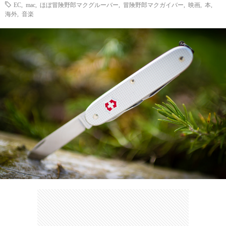
ェ
EC
,
mac
,
ほぼ冒険野郎マクグルーバー
,
冒険野郎マクガイバー
,
映画
,
本
ル
,
旅
海外
,
音楽
ッ
メ
行・
こ
ト
散
の
歩
ブ
ロ
グ
に
つ
い