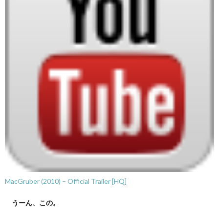
MacGruber (2010) – Official Trailer [HQ]
うーん、この。