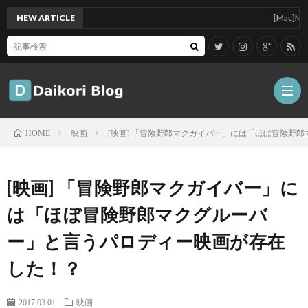
NEW ARTICLE
[Mac]Mac mini
映画
[映画] 「冒険野郎マクガイバー」には「ほぼ冒険野
HOME
雑
[映画] 「冒険野郎マクガイバー」に
記
Tips
は「ほぼ冒険野郎マクグルーバ
ー」と言うパロディー映画が存在
ガ
した！？
ジ
グ
2017.03.01
映画