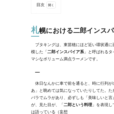
目次
1.
札
幌
札
幌における二郎インスパ
に
お
け
ブタキングは、東苗穂にほど近い環状通に
る
模した「
二郎インスパイア系
」と呼ばれるタ
二
郎
マシなボリューム満点ラーメンです。
イ
ン
ス
パ
休日なんかに車で前を通ると、時に行列が
イ
ア
あ」と眺めては気になっていたりしてた。た
系
バラでムラがあり、必ずしも「美味しいと言
の
が、見た目が、「
二郎という料理
」を表現し
筆
頭
は語っている（妄想