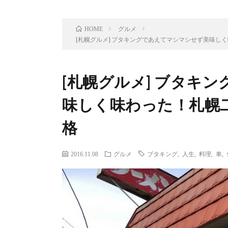
グルメ
HOME
[札幌グルメ] ブタキングであえてマシマシせず美味し
[札幌グルメ] ブタキ
味しく味わった！札幌
格
2016.11.08
グルメ
ブタキング
,
人生
,
料理
,
車
,