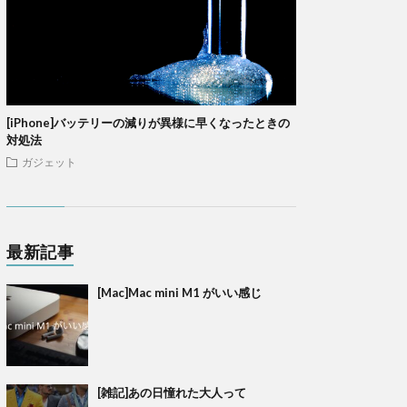
[iPhone]バッテリーの減りが異様に早くなったときの
対処法
ガジェット
最新記事
[Mac]Mac mini M1 がいい感じ
[雑記]あの日憧れた大人って