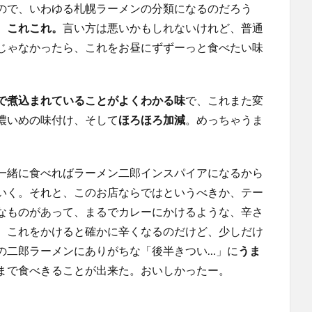
ので、いわゆる札幌ラーメンの分類になるのだろう
、これこれ。
言い方は悪いかもしれないけれど、普通
じゃなかったら、これをお昼にずずーっと食べたい味
で煮込まれていることがよくわかる味
で、これまた変
濃いめの味付け、そして
ほろほろ加減
。めっちゃうま
一緒に食べればラーメン二郎インスパイアになるから
いく。それと、このお店ならではというべきか、テー
なものがあって、まるでカレーにかけるような、辛さ
。これをかけると確かに辛くなるのだけど、少しだけ
の二郎ラーメンにありがちな「後半きつい…」に
うま
まで食べきることが出来た。おいしかったー。