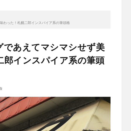
く味わった！札幌二郎インスパイア系の筆頭格
ングであえてマシマシせず美
二郎インスパイア系の筆頭
食