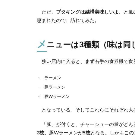
格
ただ、
ブタキングは結構美味しいよ
、と風
2.
メニ
恵まれたので、訪れてみた。
ュー
は3
種類
メ
ニューは3種類（味は同
（味
は同
じ）
狭い店内に入ると、まず右手の食券機で食
3.
豚！
ラーメン
ラー
メ
豚ラーメン
ン！
豚Wラーメン
4.
ま
となっている。そしてこれらにそれぞれ大
と
め
「豚」が付くと、チャーシューの量がどん
5.
3枚
、豚Wラーメンが
5枚
となる。しかもこの