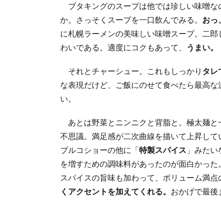
ブタキングのスープは他では珍しい味噌な
か。さっそくスープを一口飲んでみる。
おっ
に札幌ラーメンの美味しい味噌スープ。二郎
わいである。適度にコクもあって、
うまい。
それとチャーシュー。これもしっかり
タレ
な表現だけど、ご飯にのせて食べたら最高な
い。
あとは野菜とニンニクと背脂と。極太麺と
不思議。満足感が二次曲線を描いて上昇して
ブルコショーの他に「
特製スパイス
」みたい
を増すための調味料があったのが面白かった
スパイスの旨味も加わって、ボリューム満点
くアクセントを加えてくれる。
おかげで最後