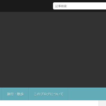
[Mac]Mac mini M1 がいい感じ
旅行・散歩
このブログについて