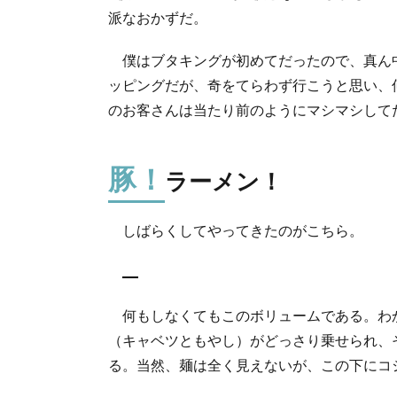
ラ
派なおかずだ。
ー
メ
僕はブタキングが初めてだったので、真ん
ン
二
ッピングだが、奇をてらわず行こうと思い、
郎
のお客さんは当たり前のようにマシマシして
と
い
え
豚！
ラーメン！
ば
しばらくしてやってきたのがこちら。
何もしなくてもこのボリュームである。わ
（キャベツともやし）がどっさり乗せられ、
る。当然、麺は全く見えないが、この下にコ