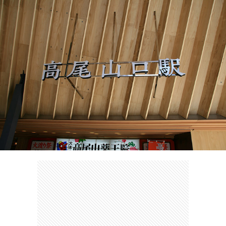
ェ
ル
旅
ッ
メ
行・
こ
ト
散
の
歩
ブ
ロ
グ
に
つ
い