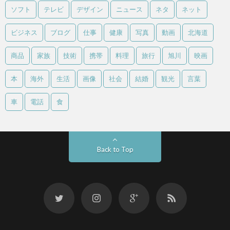
ソフト
テレビ
デザイン
ニュース
ネタ
ネット
ビジネス
ブログ
仕事
健康
写真
動画
北海道
商品
家族
技術
携帯
料理
旅行
旭川
映画
本
海外
生活
画像
社会
結婚
観光
言葉
車
電話
食
Back to Top