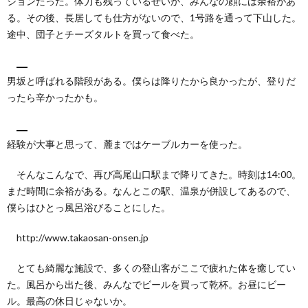
ションだった。体力も残っているせいか、みんなの顔には余裕があ
る。その後、長居しても仕方がないので、1号路を通って下山した。
途中、団子とチーズタルトを買って食べた。
男坂と呼ばれる階段がある。僕らは降りたから良かったが、登りだ
ったら辛かったかも。
経験が大事と思って、麓まではケーブルカーを使った。
そんなこんなで、再び高尾山口駅まで降りてきた。時刻は14:00。
まだ時間に余裕がある。なんとこの駅、温泉が併設してあるので、
僕らはひとっ風呂浴びることにした。
http://www.takaosan-onsen.jp
とても綺麗な施設で、多くの登山客がここで疲れた体を癒してい
た。風呂から出た後、みんなでビールを買って乾杯。お昼にビー
ル。最高の休日じゃないか。