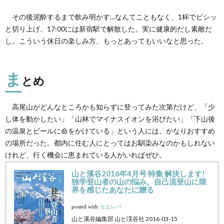
その後泥酔するまで飲み明かす…なんてこともなく、1杯でビシッ
と切り上げ、17:00には新宿駅で解散した。実に健康的だし素敵だ
し。こういう休日の楽しみ方、もっとあってもいいなと思った。
ま
とめ
高尾山がどんなところかも知らずに登ってみた次第だけど、「少
し体を動かしたい」「山林でマイナスイオンを浴びたい」「下山後
の温泉とビールに命をかけている」という人には、かなりおすすめ
の場所だった。都内に住む人にとってはお馴染みなのかもしれない
けれど、行く機会に恵まれている人がいればぜひ。
山と溪谷2016年4月号 特集 解決します!
独学登山者の山の悩み。自己流登山に限
界を感じたあなたに贈る
posted with
カエレバ
山と溪谷編集部 山と渓谷社 2016-03-15