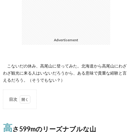
て
Advertisement
こないだの休み、高尾山に登ってみた。北海道から高尾山にわざ
わざ観光に来る人はいないだろうから、ある意味で貴重な経験と言
えるだろう。（そうでもない？）
目次
1.
高さ
599m
高
のリ
さ599mのリーズナブルな山
ーズ