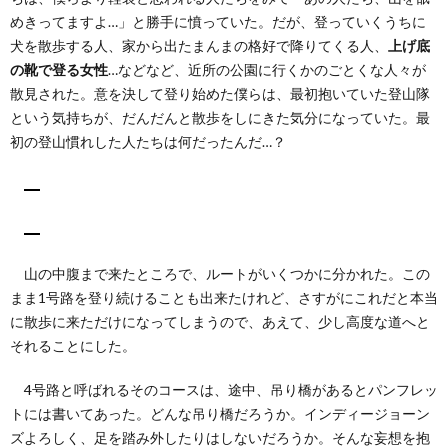
めきってますよ…」と勝手に憤っていた。だが、登っていくうちに
犬を散歩する人、家から出たまんまの格好で降りてくる人、
上げ底
の靴で登る女性
…などなど、近所の公園に行くかのごとくな人々が
散見された。意を決して登り始めた僕らは、最初抱いていた登山隊
という気持ちが、だんだんと散歩をしにきた気分になっていた。最
初の登山慣れした人たちは何だったんだ…？
山の中腹まで来たところで、ルートがいくつかに分かれた。この
まま1号路を登り続けることも出来たけれど、さすがにこれだと本当
に散歩に来ただけになってしまうので、あえて、少し高度な道へと
それることにした。
4号路と呼ばれるそのコースは、途中、吊り橋があるとパンフレッ
トには書いてあった。どんな吊り橋だろうか。インディージョーン
ズよろしく、足を踏み外したりはしないだろうか。そんな妄想を抱