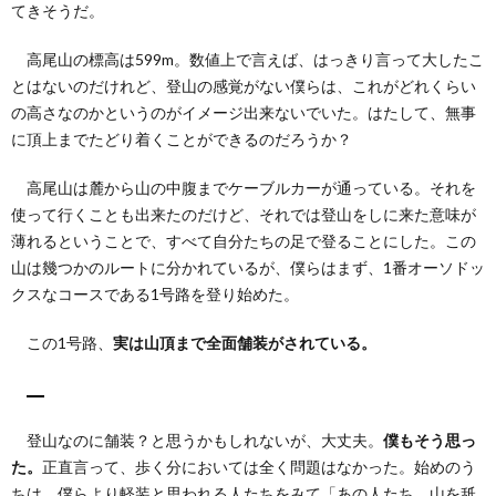
てきそうだ。
高尾山の標高は599m。数値上で言えば、はっきり言って大したこ
とはないのだけれど、登山の感覚がない僕らは、これがどれくらい
の高さなのかというのがイメージ出来ないでいた。はたして、無事
に頂上までたどり着くことができるのだろうか？
高尾山は麓から山の中腹までケーブルカーが通っている。それを
使って行くことも出来たのだけど、それでは登山をしに来た意味が
薄れるということで、すべて自分たちの足で登ることにした。この
山は幾つかのルートに分かれているが、僕らはまず、1番オーソドッ
クスなコースである1号路を登り始めた。
この1号路、
実は山頂まで全面舗装がされている。
登山なのに舗装？と思うかもしれないが、大丈夫。
僕もそう思っ
た。
正直言って、歩く分においては全く問題はなかった。始めのう
ちは、僕らより軽装と思われる人たちをみて「あの人たち、山を舐