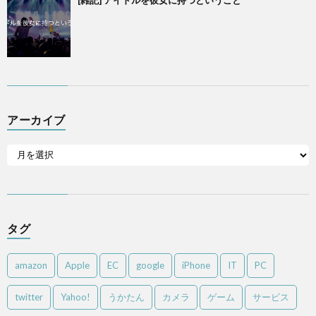
[雑記] アイドルを彼女に持つということ
アーカイブ
タグ
amazon
Apple
EC
google
iPhone
IT
PC
twitter
Yahoo!
うかたん
カメラ
ゲーム
サービス