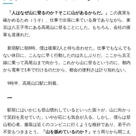
ナブ
ルな
「人はなぜ山に登るのか？そこに山があるからだ。」
この真実を
山
確かめるため（うそ）、仕事で出張に来ている身でありながら、東
2.
京は八王子市にある高尾山に登ることにした。もちろん、会社の後
まと
輩も道連れだ。
め
新宿駅に朝8時。僕は後輩2人と待ち合わせた。仕事でもなんでも
ない休日に、こんなに早く行動したのは久しぶりだ。ここから京王
線に乗って高尾山まで向かう。これから山に登るというのに、都内
から電車で1本で行けるのだから、都会の便利さは計り知れない。
9時半、高尾山口駅に到着。
駅前にはいかにも登山慣れしているといった面々が、山に向かっ
て笑顔を見せていた。いやが応にも気合が入る。しかし、僕らは登
山初心者。服装は近くのコンビニに行くような格好であり、若干の
不安もつきまとう。
「山を舐めているのか？」
そう周りから聞こえ