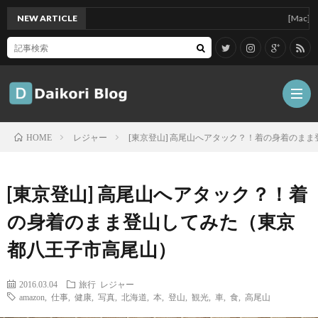
NEW ARTICLE
[Mac]Mac mi
レジャー
[東京登山] 高尾山へアタック？！着の身着のま
HOME
雑
[東京登山] 高尾山へアタック？！着
記
Tips
の身着のまま登山してみた（東京
都八王子市高尾山）
ガ
2016.03.04
旅行
レジャー
ジ
グ
amazon
,
仕事
,
健康
,
写真
,
北海道
,
本
,
登山
,
観光
,
車
,
食
,
高尾山