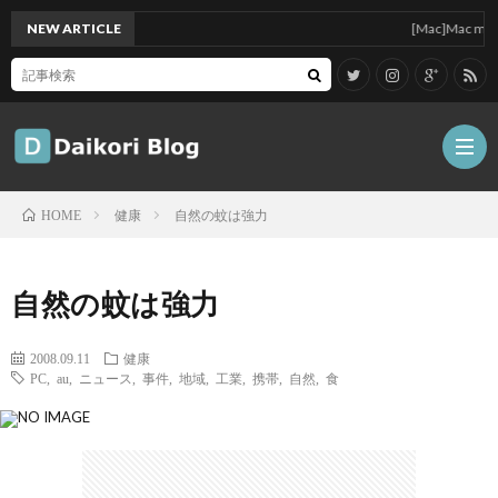
NEW ARTICLE
[Mac]Mac mini M
健康
自然の蚊は強力
HOME
雑
自然の蚊は強力
記
Tips
2008.09.11
健康
PC
,
au
,
ニュース
,
事件
,
地域
,
工業
,
携帯
,
自然
,
食
ガ
ジ
グ