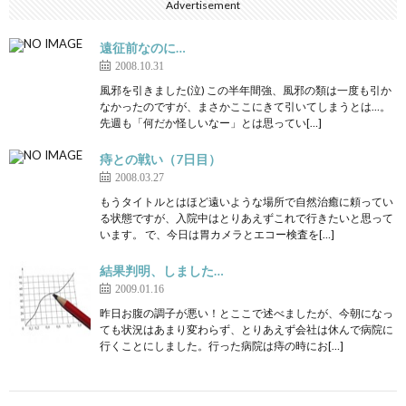
Advertisement
遠征前なのに…
2008.10.31
風邪を引きました(泣) この半年間強、風邪の類は一度も引か
なかったのですが、まさかここにきて引いてしまうとは…。
先週も「何だか怪しいなー」とは思ってい[…]
痔との戦い（7日目）
2008.03.27
もうタイトルとはほど遠いような場所で自然治癒に頼ってい
る状態ですが、入院中はとりあえずこれで行きたいと思って
います。 で、今日は胃カメラとエコー検査を[…]
結果判明、しました…
2009.01.16
昨日お腹の調子が悪い！とここで述べましたが、今朝になっ
ても状況はあまり変わらず、とりあえず会社は休んで病院に
行くことにしました。行った病院は痔の時にお[…]