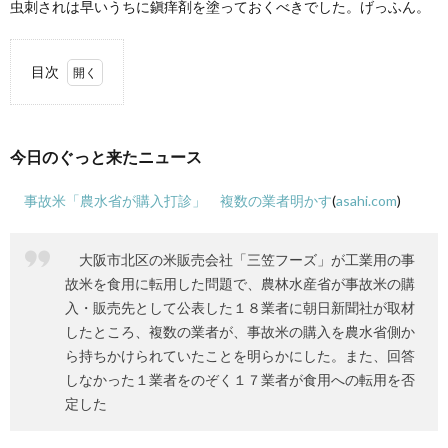
虫刺されは早いうちに鎭痒剤を塗っておくべきでした。げっふん。
て
目次
1.
今日
のぐ
今日のぐっと来たニュース
っと
来た
ニュ
事故米「農水省が購入打診」 複数の業者明かす
(
asahi.com
)
ース
2.
大阪市北区の米販売会社「三笠フーズ」が工業用の事
近況
故米を食用に転用した問題で、農林水産省が事故米の購
入・販売先として公表した１８業者に朝日新聞社が取材
したところ、複数の業者が、事故米の購入を農水省側か
ら持ちかけられていたことを明らかにした。また、回答
しなかった１業者をのぞく１７業者が食用への転用を否
定した