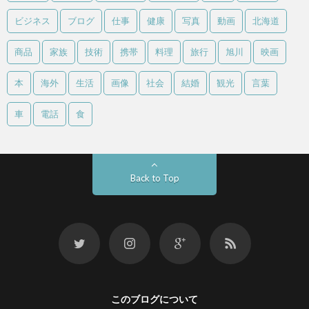
ビジネス
ブログ
仕事
健康
写真
動画
北海道
商品
家族
技術
携帯
料理
旅行
旭川
映画
本
海外
生活
画像
社会
結婚
観光
言葉
車
電話
食
Back to Top
このブログについて