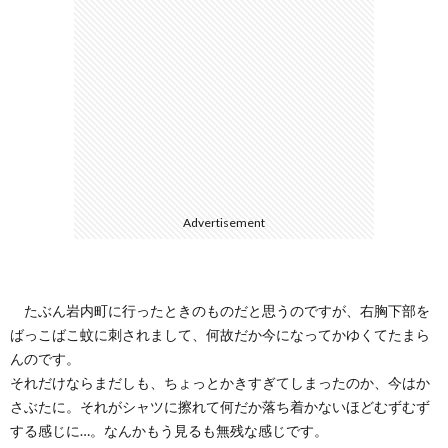
ェ
ル
旅
ッ
メ
行・
こ
ト
散
の
歩
ブ
Advertisement
ロ
グ
たぶん岩内町に行ったときのものだと思うのですが、右胸下部を
ばっこばこ蚊に刺されまして、何故だか今になってかゆくてたまら
に
んのです。
それだけならまだしも、ちょっとかきすぎてしまったのか、今はか
つ
さぶたに。それがシャツに擦れて何だか落ち着かないほどむずむず
する感じに…。なんかもう見るも無残な感じです。
い