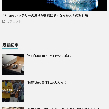
[iPhone]バッテリーの減りが異様に早くなったときの対処法
ガジェット
最新記事
[Mac]Mac mini M1 がいい感じ
[雑記]あの日憧れた大人って