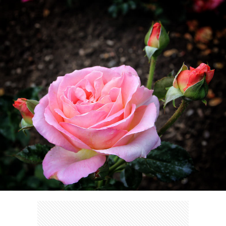
ェ
ル
旅
ッ
メ
行・
こ
ト
散
の
歩
ブ
ロ
グ
に
つ
い