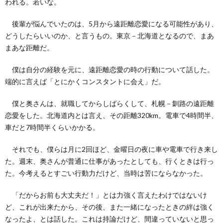
われる。若いな。
後輩が悩んでいたのは、5月から遠距離恋愛になる可能性があり、
どうしたらいいのか、と言うもの。東京－北海道となるので、まあ
まあな距離だ。
僕は自分の経験を元に、遠距離恋愛の時の行動について話した。
端的に言えば「とにかくコンスタントに会え」だ。
僕と奥さんは、就職してからしばらくして、札幌－釧路の遠距離
恋愛をした。北海道内とは言え、その距離320km。電車で4時間半、
車だと7時間半くらいかかる。
それでも、僕らは月に2回ほど、金曜日の夜に車や電車で行き来し
た。週末、奥さんが普通に仕事があったとしても、行くときは行っ
た。今考えるとすごい行動力だけど、当時は苦にならなかった。
「だからお前も大丈夫だ！」とは力強く言えたわけではないけ
ど、これが出来たから、その後、また一緒になったときの絆は強く
なったよ、とは話した。これは持論だけど、間違っていないと思っ