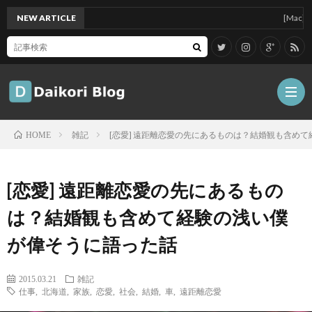
NEW ARTICLE
[Mac]Mac m
雑記
[恋愛] 遠距離恋愛の先にあるものは？結婚観も含め
HOME
雑
[恋愛] 遠距離恋愛の先にあるもの
記
Tips
は？結婚観も含めて経験の浅い僕
が偉そうに語った話
ガ
2015.03.21
雑記
ジ
グ
仕事
,
北海道
,
家族
,
恋愛
,
社会
,
結婚
,
車
,
遠距離恋愛