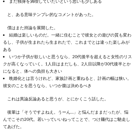
まだ独身を満喫していたいという思いも少しある
と、ある意味テンプレ的なコメントがあった。
僕はまた持論を展開した。
結婚は楽しいものだ。一緒に住むことで彼女との遊びの質も変わ
るし、子供が生まれたら生まれたで、これまでとは違った楽しみが
ある
いつか子供が欲しいと思うなら、20代後半を超えると女性のリス
クが高くなっていく。1人目はまだしも、2人目以降が30代後半とか
になると、体への負担も大きい
晩婚化とは言うけれど、家族計画と重ねると、計画の幅は狭い。
彼女のことを思うなら、いつか腹は決めるべき
これは異論反論あると思うが、とにかくこう話した。
後輩は「そうですよねえ。うーん…」と悩んだままだったが、悩
んでこその20代。若いっていいねってことで、つけ麺代はご馳走し
てあげた。