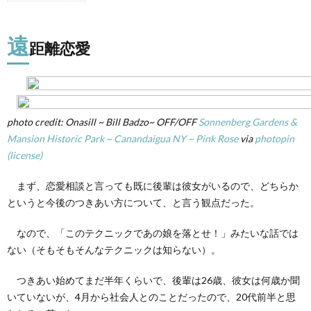
1.
遠距
離恋
遠
愛
距離恋愛
2.
結婚
観に
つい
て
photo credit: Onasill ~ Bill Badzo~ OFF/OFF
Sonnenberg Gardens &
Mansion Historic Park ~ Canandaigua NY ~ Pink Rose
via
photopin
(license)
まず、恋愛相談と言っても既に後輩は彼女がいるので、どちらか
というと今後のつきあい方について、と言う観点だった。
なので、「このテクニックであの娘を落とせ！」みたいな話では
ない（そもそもそんなテクニックは知らない）。
つきあい始めてまだ半年くらいで、後輩は26歳、彼女は何歳か聞
いていないが、4月から社会人とのことだったので、20代前半と思