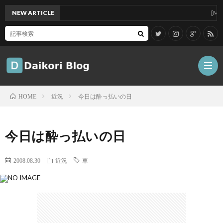
NEW ARTICLE
[Mac]Ma
近況
今日は酔っ払いの日
HOME
雑
今日は酔っ払いの日
記
Tips
2008.08.30
近況
車
ガ
ジ
グ