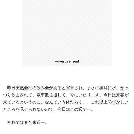
ェ
ル
旅
ッ
メ
行・
こ
ト
散
の
歩
ブ
Advertisement
ロ
グ
昨日突然会社の飲み会があると宣言され、まさに寝耳に水。がっ
つり飲まされて、電車数往復して、今にいたります。今日は来客が
に
来ているというのに、なんていう体たらく。。これ以上恥ずかしい
ところを見せられないので、今日はこの辺でー。
つ
それではまた来週ー。
い