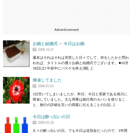
Advertisement
お鍋と結婚式 ～ 今日はお鍋
2008.10.21
週末はそれはそれは充実した日々でして、何をしたかと問わ
れれば、タイトルの通りお鍋と結婚式でございます。 ■10月
18日(土) 午前中にバスケを終え(寝[…]
帰省してました
2008.05.03
1日空いてしまいましたが、昨日、今日と実家である旭川に
帰省していました。主な用事は旅行用のカバンを借りるこ
と、旅行の詳細を互いの両親に伝えることの2点[…]
今日は酔っ払いの日
2009.05.29
久々の酔っ払いの日。でも今日は送別会だったので、1年間