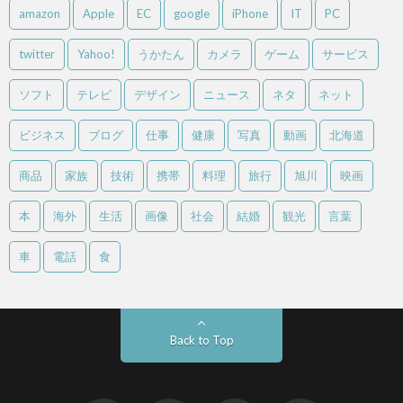
amazon
Apple
EC
google
iPhone
IT
PC
twitter
Yahoo!
うかたん
カメラ
ゲーム
サービス
ソフト
テレビ
デザイン
ニュース
ネタ
ネット
ビジネス
ブログ
仕事
健康
写真
動画
北海道
商品
家族
技術
携帯
料理
旅行
旭川
映画
本
海外
生活
画像
社会
結婚
観光
言葉
車
電話
食
Back to Top