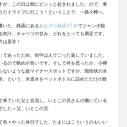
すが、この日は朝にビシッと起きれました。ので、車
うだドライブに行こう！ということで、一路小樽へ。
書いた、銭函にある
あおぞら銭函3丁め
でジャンボ餃
る肉汁、キャベツの甘み、どれをとっても満足です。
方は是非！
り
であったため、街中は人でごった返していました。
いるので眺めが良いです。そして何を思ったか、小樽
らないような超マイナースポットですが、階段状の水
水」という、水道水をペットボトルに詰めただけの飲
で来ていた父と合流し、いとこの兄さんの働いている
でした＞父、いとこの兄
て色々やった休日でした。たまにはこういうのもいい