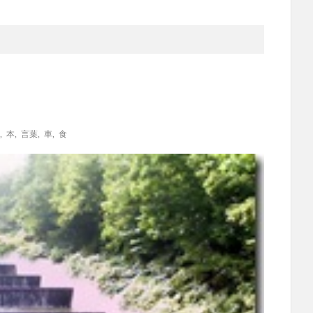
,
本
,
言葉
,
車
,
食