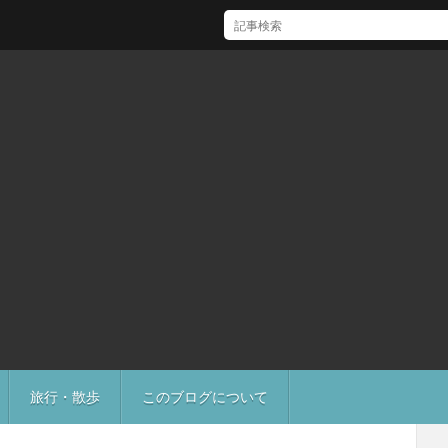
[Mac]Mac mini M1 がいい感じ
旅行・散歩
このブログについて