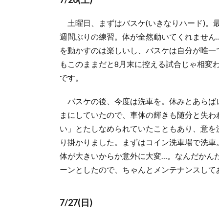
2.
7/27(日)
土曜日、まずはバスケ(いきなりハード)。
3.
週間ぶりの練習。体が全然動いてくれません
今
日
を動かすのは楽しいし、バスケは自分が唯一
の
もこのままだと8月末に控える試合じゃ相変
ぐ
です。
っ
と
バスケの後、今度は洗車を。休みとあらば
来
た
まにしていたので、車体の輝きも随分と失わ
ニ
い」とたしなめられていたこともあり、意を決
ュ
り掛かりました。まずはコイン洗車場で洗車
ー
ス
体が大きいからか意外に大変…。なんだかん
4.
ーンとしたので、ちゃんとメンテナンスして
近
況
7/27(日)