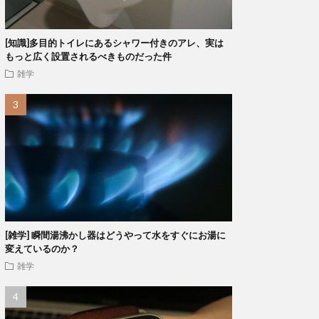
[知識]多目的トイレにあるシャワー付きのアレ、実は
もっと広く設置されるべきものだった件
雑学
[雑学] 瞬間湯沸かし器はどうやって水をすぐにお湯に
変えているのか？
雑学