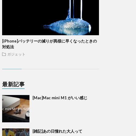
[iPhone]バッテリーの減りが異様に早くなったときの
対処法
ガジェット
最新記事
[Mac]Mac mini M1 がいい感じ
[雑記]あの日憧れた大人って