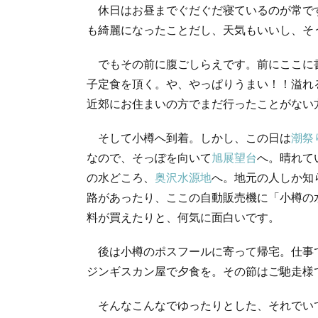
休日はお昼までぐだぐだ寝ているのが常で
も綺麗になったことだし、天気もいいし、そ
でもその前に腹ごしらえです。前にここに
子定食を頂く。や、やっぱりうまい！！溢れ
近郊にお住まいの方でまだ行ったことがない
そして小樽へ到着。しかし、この日は
潮祭
なので、そっぽを向いて
旭展望台
へ。晴れて
の水どころ、
奥沢水源地
へ。地元の人しか知
路があったり、ここの自動販売機に「小樽の
料が買えたりと、何気に面白いです。
後は小樽のポスフールに寄って帰宅。仕事
ジンギスカン屋で夕食を。その節はご馳走様
そんなこんなでゆったりとした、それでい