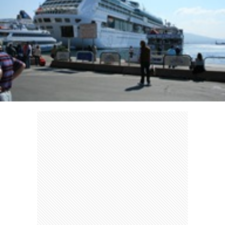
ェ
ル
旅
ッ
メ
行・
こ
ト
散
の
歩
ブ
ロ
グ
に
つ
い