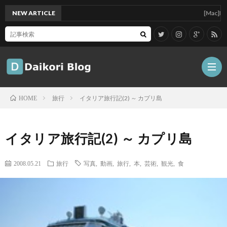
NEW ARTICLE
[Mac]Mac min
旅行
イタリア旅行記(2) ～ カプリ島
HOME
雑
イタリア旅行記(2) ～ カプリ島
記
Tips
2008.05.21
旅行
写真
,
動画
,
旅行
,
本
,
芸術
,
観光
,
食
ガ
ジ
グ