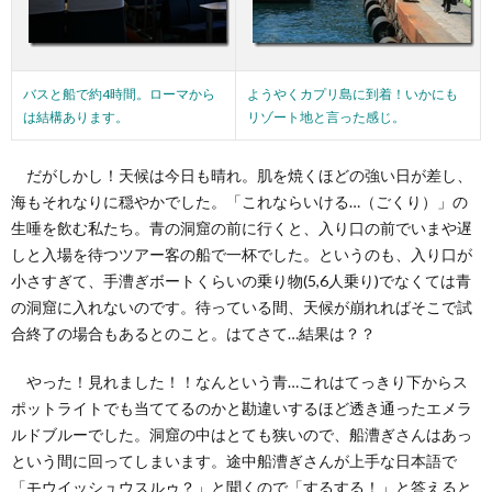
バスと船で約4時間。ローマから
ようやくカプリ島に到着！いかにも
は結構あります。
リゾート地と言った感じ。
だがしかし！天候は今日も晴れ。肌を焼くほどの強い日が差し、
海もそれなりに穏やかでした。「これならいける…（ごくり）」の
生唾を飲む私たち。青の洞窟の前に行くと、入り口の前でいまや遅
しと入場を待つツアー客の船で一杯でした。というのも、入り口が
小さすぎて、手漕ぎボートくらいの乗り物(5,6人乗り)でなくては青
の洞窟に入れないのです。待っている間、天候が崩れればそこで試
合終了の場合もあるとのこと。はてさて…結果は？？
やった！見れました！！なんという青…これはてっきり下からス
ポットライトでも当ててるのかと勘違いするほど透き通ったエメラ
ルドブルーでした。洞窟の中はとても狭いので、船漕ぎさんはあっ
という間に回ってしまいます。途中船漕ぎさんが上手な日本語で
「モウイッシュウスルゥ？」と聞くので「するする！」と答えると