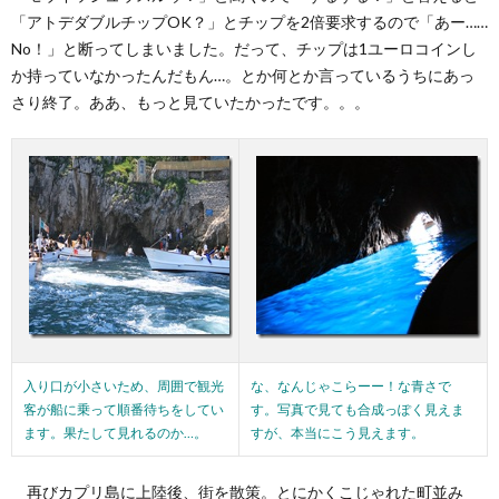
「アトデダブルチップOK？」とチップを2倍要求するので「あー……
No！」と断ってしまいました。だって、チップは1ユーロコインし
か持っていなかったんだもん…。とか何とか言っているうちにあっ
さり終了。ああ、もっと見ていたかったです。。。
入り口が小さいため、周囲で観光
な、なんじゃこらーー！な青さで
客が船に乗って順番待ちをしてい
す。写真で見ても合成っぽく見えま
ます。果たして見れるのか…。
すが、本当にこう見えます。
再びカプリ島に上陸後、街を散策。とにかくこじゃれた町並み