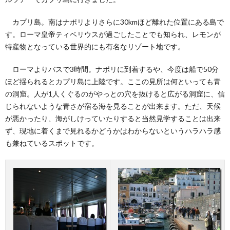
カプリ島。南はナポリよりさらに30kmほど離れた位置にある島で
す。ローマ皇帝ティベリウスが過ごしたことでも知られ、レモンが
特産物となっている世界的にも有名なリゾート地です。
ローマよりバスで3時間。ナポリに到着するや、今度は船で50分
ほど揺られるとカプリ島に上陸です。ここの見所は何といっても青
の洞窟。人が1人くぐるのがやっとの穴を抜けると広がる洞窟に、信
じられないような青さが宿る海を見ることが出来ます。ただ、天候
が悪かったり、海がしけっていたりすると当然見学することは出来
ず、現地に着くまで見れるかどうかはわからないというハラハラ感
も兼ねているスポットです。