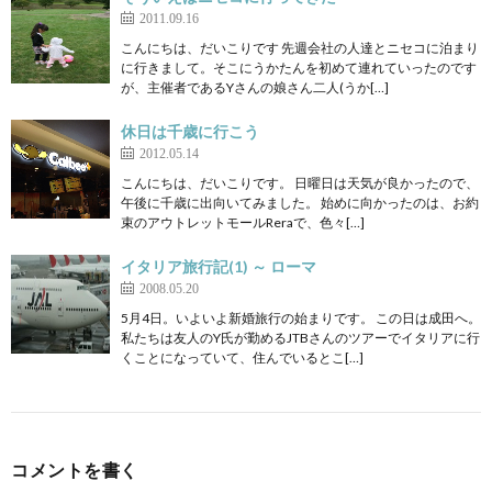
2011.09.16
こんにちは、だいこりです 先週会社の人達とニセコに泊まり
に行きまして。そこにうかたんを初めて連れていったのです
が、主催者であるYさんの娘さん二人(うか[…]
休日は千歳に行こう
2012.05.14
こんにちは、だいこりです。 日曜日は天気が良かったので、
午後に千歳に出向いてみました。 始めに向かったのは、お約
束のアウトレットモールReraで、色々[…]
イタリア旅行記(1) ～ ローマ
2008.05.20
5月4日。いよいよ新婚旅行の始まりです。 この日は成田へ。
私たちは友人のY氏が勤めるJTBさんのツアーでイタリアに行
くことになっていて、住んでいるとこ[…]
コメントを書く