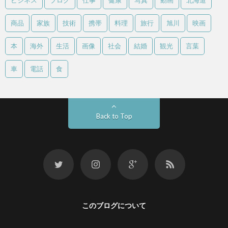
ビジネス
ブログ
仕事
健康
写真
動画
北海道
商品
家族
技術
携帯
料理
旅行
旭川
映画
本
海外
生活
画像
社会
結婚
観光
言葉
車
電話
食
Back to Top
このブログについて