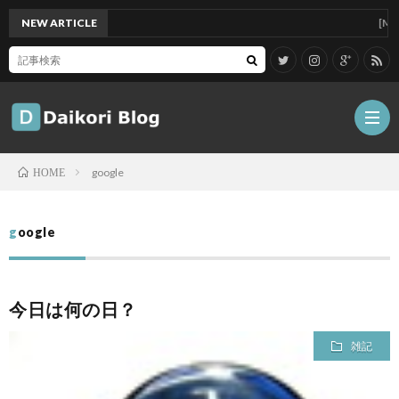
NEW ARTICLE
[Mac]Ma
google
HOME
雑
google
記
Tips
今日は何の日？
ガ
雑記
ジ
グ