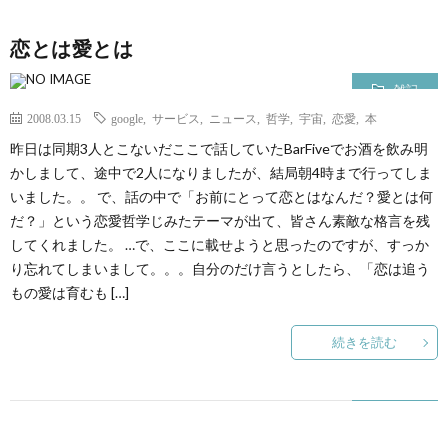
恋とは愛とは
雑記
2008.03.15
google
,
サービス
,
ニュース
,
哲学
,
宇宙
,
恋愛
,
本
昨日は同期3人とこないだここで話していたBarFiveでお酒を飲み明
かしまして、途中で2人になりましたが、結局朝4時まで行ってしま
いました。。 で、話の中で「お前にとって恋とはなんだ？愛とは何
だ？」という恋愛哲学じみたテーマが出て、皆さん素敵な格言を残
してくれました。 …で、ここに載せようと思ったのですが、すっか
り忘れてしまいまして。。。自分のだけ言うとしたら、「恋は追う
もの愛は育むも […]
続きを読む