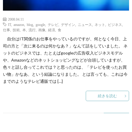
2008.04.11
IT
,
amazon
,
blog
,
google
,
テレビ
,
デザイン
,
ニュース
,
ネット
,
ビジネス
,
仕事
,
技術
,
本
,
流行
,
画像
,
経済
,
食
自分はIT関係のお仕事をやっているのですが、何となく今日、上
司の方と「次に来るのは何かなあ？」なんて話をしていました。 ネ
ットのビジネスでは、たとえばgoogleの広告収入ビジネスモデル
や、Amazonなどのネットショッピングなどが台頭していますが、
色々と話し合ってこれでは？と思ったのは、「テレビを使ったお買
い物」かなあ、という結論になりました。 とは言っても、これは今
までのようなテレビ通販では […]
続きを読む