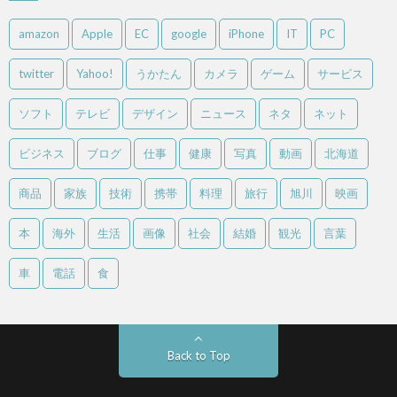
amazon
Apple
EC
google
iPhone
IT
PC
twitter
Yahoo!
うかたん
カメラ
ゲーム
サービス
ソフト
テレビ
デザイン
ニュース
ネタ
ネット
ビジネス
ブログ
仕事
健康
写真
動画
北海道
商品
家族
技術
携帯
料理
旅行
旭川
映画
本
海外
生活
画像
社会
結婚
観光
言葉
車
電話
食
Back to Top