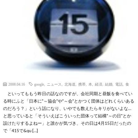
ェ
ル
旅
ッ
メ
行・
こ
ト
散
の
歩
ブ
ロ
2008.04.16
google
,
ニュース
,
北海道
,
携帯
,
本
,
経済
,
結婚
,
電話
,
食
グ
といってももう昨日の話なのですが、会社同期と昼飯を食べてい
る時にふと「日本に"～協会"や"～会"とかつく団体はどれくらいある
に
のだろう？」という話になり、いやでも数えたらキリがないよな…
と思っていると「そういえばこういった団体って結構"～の日"とか
つ
設けたりするよねー」と誰かが気づき、その日は4月15日だったの
で「415で&qu […]
い