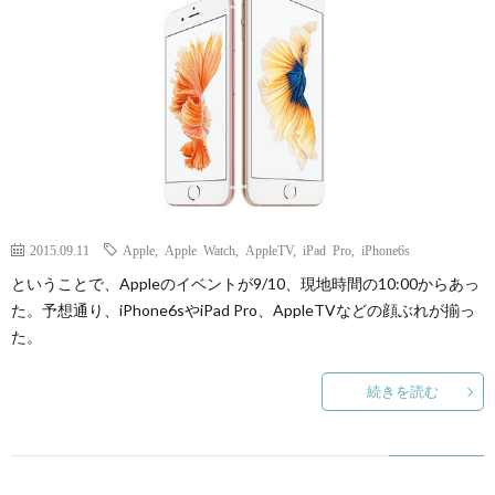
ェ
ル
旅
ッ
メ
行・
こ
ト
散
の
歩
ブ
2015.09.11
Apple
,
Apple Watch
,
AppleTV
,
iPad Pro
,
iPhone6s
ロ
ということで、Appleのイベントが9/10、現地時間の10:00からあっ
た。予想通り、iPhone6sやiPad Pro、AppleTVなどの顔ぶれが揃っ
グ
た。
に
続きを読む
つ
い