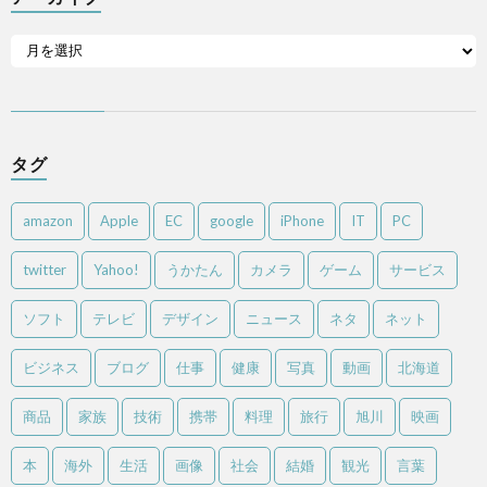
タグ
amazon
Apple
EC
google
iPhone
IT
PC
twitter
Yahoo!
うかたん
カメラ
ゲーム
サービス
ソフト
テレビ
デザイン
ニュース
ネタ
ネット
ビジネス
ブログ
仕事
健康
写真
動画
北海道
商品
家族
技術
携帯
料理
旅行
旭川
映画
本
海外
生活
画像
社会
結婚
観光
言葉