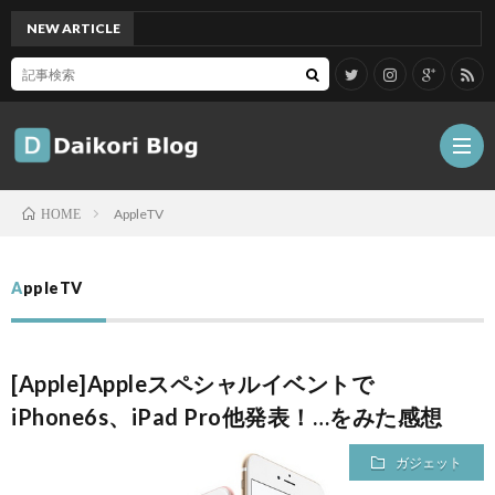
NEW ARTICLE
[Mac]
AppleTV
HOME
雑
AppleTV
記
Tips
[Apple]Appleスペシャルイベントで
ガ
iPhone6s、iPad Pro他発表！…をみた感想
ジ
グ
ガジェット