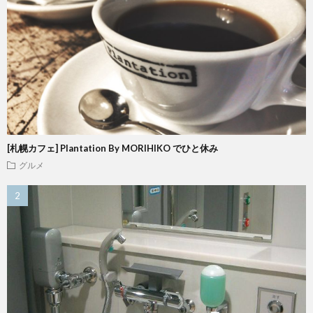
[札幌カフェ] Plantation By MORIHIKO でひと休み
グルメ