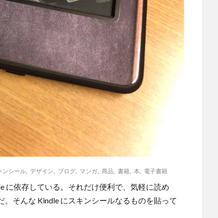
キンシール
,
デザイン
,
ブログ
,
マンガ
,
商品
,
書籍
,
本
,
電子書籍
dle に依存している。それだけ便利で、気軽に読め
そんな Kindle にスキンシールなるものを貼って