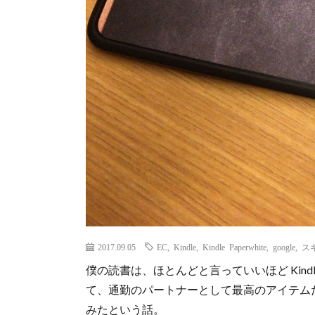
2017.09.05
EC
,
Kindle
,
Kindle Paperwhite
,
google
,
ス
僕の読書は、ほとんどと言っていいほど Kin
て、通勤のパートナーとして最高のアイテムだ。
みたという話。