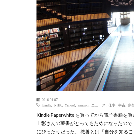
2016.01.07
Kindle
,
NHK
,
Yahoo!
,
amazon
,
ニュース
,
仕事
,
宇宙
,
宗
Kindle Paperwhite を買ってから電
上彰さんの著書がとってもためになったので
にぴったりだった。 教養とは「自分を知ること」です（表紙よ