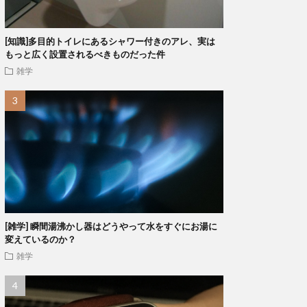
[知識]多目的トイレにあるシャワー付きのアレ、実は
もっと広く設置されるべきものだった件
雑学
[雑学] 瞬間湯沸かし器はどうやって水をすぐにお湯に
変えているのか？
雑学