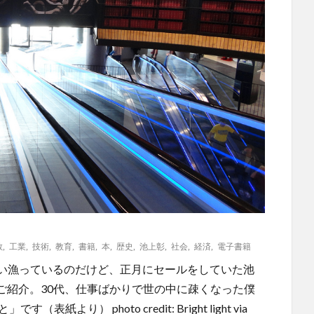
教
,
工業
,
技術
,
教育
,
書籍
,
本
,
歴史
,
池上彰
,
社会
,
経済
,
電子書籍
子書籍を買い漁っているのだけど、正月にセールをしていた池
ご紹介。30代、仕事ばかりで世の中に疎くなった僕
り） photo credit: Bright light via