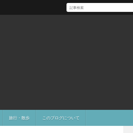
[Mac]Mac mini M1 がいい感じ
旅行・散歩
このブログについて