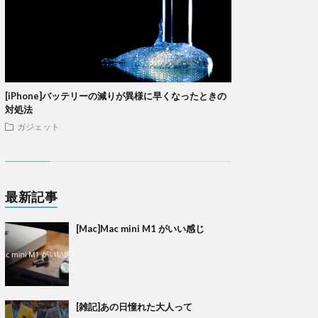
[iPhone]バッテリーの減りが異様に早くなったときの
対処法
ガジェット
最新記事
[Mac]Mac mini M1 がいい感じ
[雑記]あの日憧れた大人って