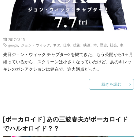
2017.08.15
google
,
ジョン・ウィック
,
ネタ
,
仕事
,
技術
,
映画
,
本
,
歴史
,
社会
,
車
先日ジョン・ウィック チャプター2を観てきた。もう公開から1ヶ月
経っているから、スクリーンは小さくなっていたけど、あのキレッ
キレのガンアクションは健在で、迫力満点だった。
続きを読む
[ボーカロイド] あの三波春夫がボーカロイド
でハルオロイド？？