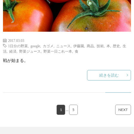
2017.03.03
1日分の野菜
,
google
,
カゴメ
,
ニュース
,
伊藤園
,
商品
,
技術
,
本
,
歴史
,
生
活
,
経済
,
野菜ジュース
,
野菜一日これ一本
,
食
戦が始まる。
続きを読む
1
…
5
NEXT