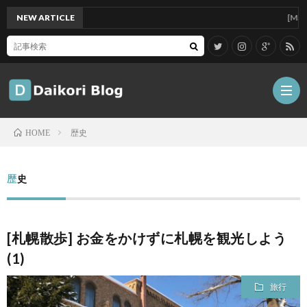
NEW ARTICLE
[Mac]Mac m
歴史
HOME
雑
歴史
記
Tips
[札幌散歩] お金をかけずに札幌を観光しよう
ガ
(1)
ジ
グ
旅行