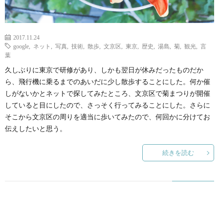
2017.11.24
google
,
ネット
,
写真
,
技術
,
散歩
,
文京区
,
東京
,
歴史
,
湯島
,
菊
,
観光
,
言
葉
久しぶりに東京で研修があり、しかも翌日が休みだったものだか
ら、飛行機に乗るまでのあいだに少し散歩することにした。何か催
しがないかとネットで探してみたところ、文京区で菊まつりが開催
していると目にしたので、さっそく行ってみることにした。さらに
そこから文京区の周りを適当に歩いてみたので、何回かに分けてお
伝えしたいと思う。
続きを読む