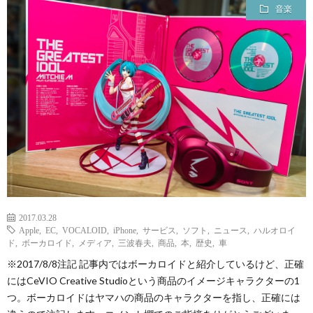
音楽
2017.03.28
Apple
,
EC
,
VOCALOID
,
iPhone
,
サービス
,
ソフト
,
ニュース
,
ハルオロイ
ド
,
ボーカロイド
,
メディア
,
三波春夫
,
商品
,
本
,
歴史
,
車
※2017/8/8注記 記事内ではボーカロイドと紹介しているけど、正確
にはCeVIO Creative Studioという商品のイメージキャラクターの1
つ。ボーカロイドはヤマハの商品のキャラクターを指し、正確には