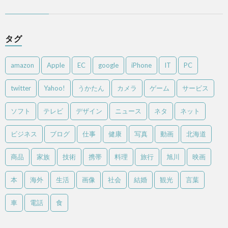
タグ
amazon
Apple
EC
google
iPhone
IT
PC
twitter
Yahoo!
うかたん
カメラ
ゲーム
サービス
ソフト
テレビ
デザイン
ニュース
ネタ
ネット
ビジネス
ブログ
仕事
健康
写真
動画
北海道
商品
家族
技術
携帯
料理
旅行
旭川
映画
本
海外
生活
画像
社会
結婚
観光
言葉
車
電話
食