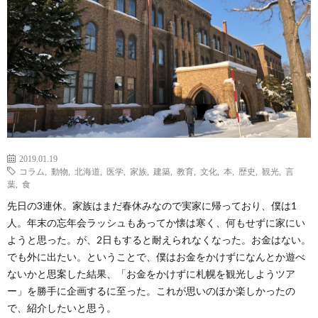
ェ
ル
旅
ッ
メ
行・
こ
ト
散
の
歩
ブ
2019.01.19
ロ
コラム
,
動物
,
北海道
,
医学
,
家族
,
建築
,
教育
,
文化
,
本
,
歴史
,
観光
,
言
葉
,
食
グ
先日の3連休。家族はまだ春休みなので実家に帰っており、僕は1
人。年末の忘年会ラッシュもあってか懐は寒く、何もせずに家にい
に
ようと思った。が、2日もすると耐えられなくなった。お金はない。
でも外に出たい。ということで、僕はお金をかけずになんとか遊べ
ないかと思案した結果、「お金をかけずに札幌を観光しようツア
つ
ー」を勝手に企画するに至った。これが思いのほか楽しかったの
で、紹介したいと思う。
い