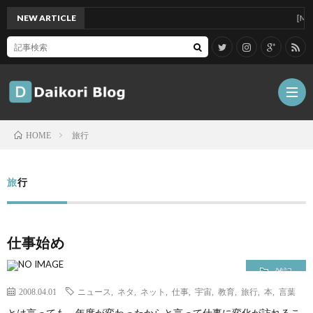
NEW ARTICLE
[Mac]Ma
旅行
HOME
雑
旅行
記
Tips
仕事始め
ガ
雑記
ジ
グ
2008.04.01
ニュース
,
ネタ
,
ネット
,
仕事
,
宇宙
,
教育
,
旅行
,
本
,
言葉
とは言っても、年度が変わったからと言って仕事に変化が訪れるこ