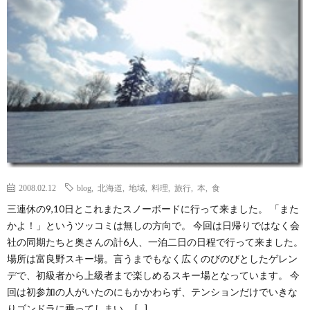
2008.02.12
blog
,
北海道
,
地域
,
料理
,
旅行
,
本
,
食
三連休の9,10日とこれまたスノーボードに行って来ました。 「また
かよ！」というツッコミは無しの方向で。 今回は日帰りではなく会
社の同期たちと奥さんの計6人、一泊二日の日程で行って来ました。
場所は富良野スキー場。言うまでもなく広くのびのびとしたゲレン
デで、初級者から上級者まで楽しめるスキー場となっています。 今
回は初参加の人がいたのにもかかわらず、テンションだけでいきな
りゴンドラに乗ってしまい、 […]