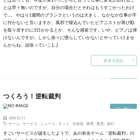
ェ
ル
旅
とは早々無いのですが、自分の場合だとそれはもうすごかったわけ
で…。 やはり1週間のブランクというのは大きく、なかなか仕事が手
ッ
メ
行・
こ
に付かないと言いますか、風邪で寝込んでいたピアニストが再び勘
を取り戻すのに3日かかるとか、そんな感覚です。いや、ピアノは弾
ト
けないんですが。しかし徐々に慣らしていかないとやっていけませ
散
の
んからね、頑張っていこ […]
歩
ブ
続きを読む
ロ
グ
つくろう！逆転裁判
に
雑記
2008.03.11
つ
ゲーム
,
サービス
,
ニュース
,
ネット
,
北海道
,
携帯
,
教育
,
旅行
すごいサービスが誕生したようで、あの有名ゲーム「逆転裁判」の
い