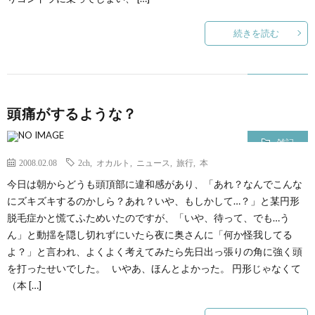
続きを読む
頭痛がするような？
雑記
2008.02.08
2ch
,
オカルト
,
ニュース
,
旅行
,
本
今日は朝からどうも頭頂部に違和感があり、「あれ？なんでこんな
にズキズキするのかしら？あれ？いや、もしかして…？」と某円形
脱毛症かと慌てふためいたのですが、「いや、待って、でも…う
ん」と動揺を隠し切れずにいたら夜に奥さんに「何か怪我してる
よ？」と言われ、よくよく考えてみたら先日出っ張りの角に強く頭
を打ったせいでした。 いやあ、ほんとよかった。 円形じゃなくて
（本 […]