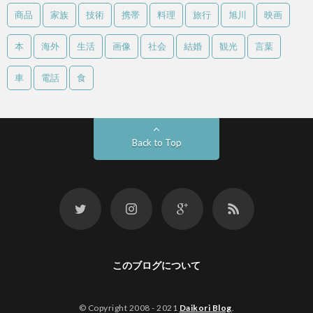
商品
家族
技術
携帯
料理
旅行
旭川
映画
本
海外
生活
画像
社会
結婚
観光
言葉
車
電話
食
Back to Top
このブログについて
© Copyright 2008 - 2021
Daikori Blog
.