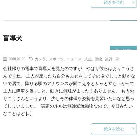
続きを読む
盲導犬
雑記
2008.01.29
カメラ
,
スポーツ
,
ニュース
,
人生
,
動物
,
旅行
,
車
会社帰りの電車で盲導犬を見たのですが、やはり彼らはおりこうさ
んですね。 主人が座ったら自分もふせをしてその場でじっと動かな
いで居て、降りる駅のアナウンスが聞こえるとサッと立ち上がって
主人に降車を促す…と、動きに無駄がまったくありません。 もうお
りこうさんというより、少しその律儀な姿勢を見習いたいなと思っ
てしまいました。 実家のルルは無論愛玩動物なので、今日みたい
なことはど […]
続きを読む