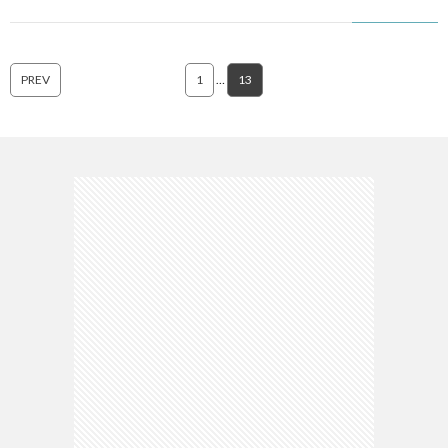
PREV
1
…
13