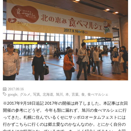
ェ
ル
旅
ッ
メ
行・
こ
ト
散
の
歩
ブ
ロ
グ
2017.09.16
google
,
グルメ
,
写真
,
北海道
,
旭川
,
本
,
言葉
,
食
,
食べマルシェ
に
※2017年9月18日追記 2017年の開催は終了しました。本記事は次回
開催の参考にどうぞ。 今年も類に漏れず、旭川の食べマルシェに行
つ
ってきた。札幌に住んでいるくせにサッポロオータムフェストには
行かずこちらに行くのは郷土愛なのかなんなのか。とにかく自分の
い