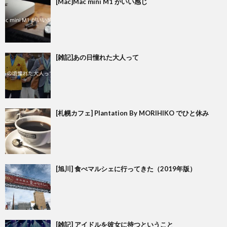
[Mac]Mac mini M1 がいい感じ
[雑記]あの日憧れた大人って
[札幌カフェ] Plantation By MORIHIKO でひと休み
[旭川] 食べマルシェに行ってきた（2019年版）
[雑記] アイドルを彼女に持つということ