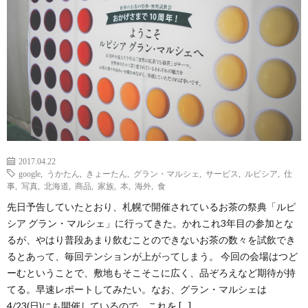
2017.04.22
google
,
うかたん
,
きょーたん
,
グラン・マルシェ
,
サービス
,
ルピシア
,
仕
事
,
写真
,
北海道
,
商品
,
家族
,
本
,
海外
,
食
先日予告していたとおり、札幌で開催されているお茶の祭典「ルピ
シア グラン・マルシェ」に行ってきた。かれこれ3年目の参加とな
るが、やはり普段あまり飲むことのできないお茶の数々を試飲でき
るとあって、毎回テンションが上がってしまう。 今回の会場はつど
ーむということで、敷地もそこそこに広く、品ぞろえなど期待が持
てる。早速レポートしてみたい。なお、グラン・マルシェは
4/23(日)にも開催しているので、これを […]