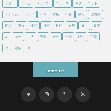
ソフト
テレビ
デザイン
ニュース
ネタ
ネット
ビジネス
ブログ
仕事
健康
写真
動画
北海道
商品
家族
技術
携帯
料理
旅行
旭川
映画
本
海外
生活
画像
社会
結婚
観光
言葉
車
電話
食
Back to Top