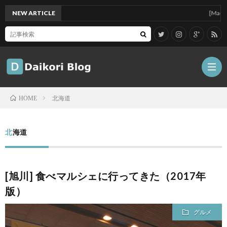
NEW ARTICLE
[Mac]Mac mi
北海道
HOME
雑
北海道
記
Tips
[旭川] 食べマルシェに行ってきた（2017年
ガ
版）
ジ
グ
グルメ