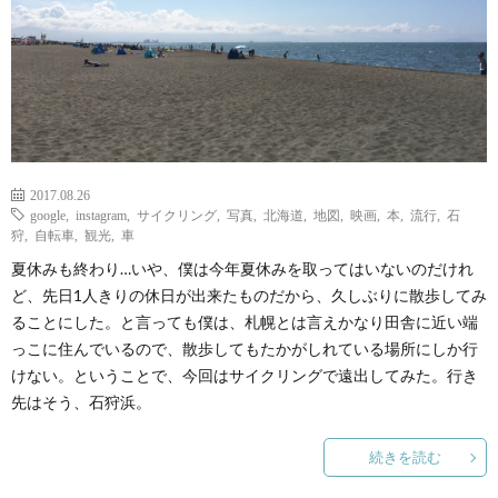
2017.08.26
google
,
instagram
,
サイクリング
,
写真
,
北海道
,
地図
,
映画
,
本
,
流行
,
石
狩
,
自転車
,
観光
,
車
夏休みも終わり…いや、僕は今年夏休みを取ってはいないのだけれ
ど、先日1人きりの休日が出来たものだから、久しぶりに散歩してみ
ることにした。と言っても僕は、札幌とは言えかなり田舎に近い端
っこに住んでいるので、散歩してもたかがしれている場所にしか行
けない。ということで、今回はサイクリングで遠出してみた。行き
先はそう、石狩浜。
続きを読む