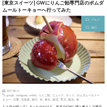
[東京スイーツ] GWにりんご飴専門店のポムダ
ムールトーキョーへ行ってみた
グルメ
旅行
2017.06.15
google
,
instagram
,
twitter
,
りんご飴
,
ニュース
,
ネット
,
ポムダムールトー
キョー
,
仕事
,
北海道
,
旅行
,
本
,
東京
,
経済
,
育児
,
観光
,
食
もう日が経ってしまったのだけど、先月のGWに僕と奥さんで東京