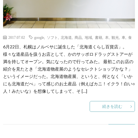
2017.07.02
google
,
ソフト
,
北海道
,
商品
,
地域
,
書籍
,
本
,
観光
,
車
,
食
6月22日、札幌はノルベサに誕生した「北海道くらし百貨店」。
様々な道産品を扱うお店として、かのサッポロドラッグストアーが
満を持してオープン。気になったので行ってみた。 最初このお店の
紹介を見たとき「北海道物産展のようなセレクトショップかな？」
というイメージだった。北海道物産展、というと、何となく「いか
にも北海道だべ」って感じのお土産品（例えばカニ！イクラ！白い○
人！みたいな）を想像してしまって、そ […]
続きを読む