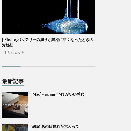
[iPhone]バッテリーの減りが異様に早くなったときの
対処法
ガジェット
最新記事
[Mac]Mac mini M1 がいい感じ
[雑記]あの日憧れた大人って