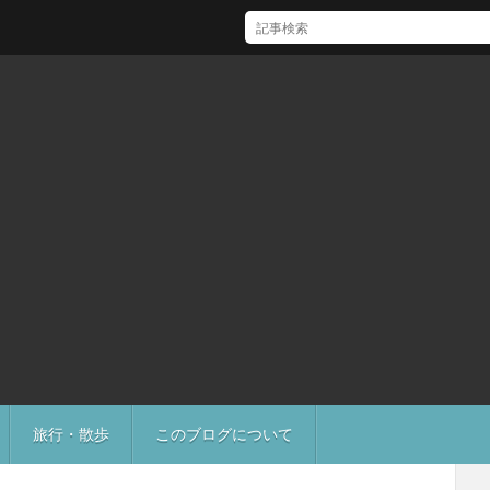
[Mac]Mac mini M1 がいい感じ
旅行・散歩
このブログについて