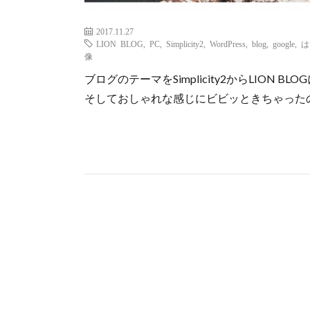
2017.11.27
LION BLOG
,
PC
,
Simplicity2
,
WordPress
,
blog
,
google
,
は
像
ブログのテーマをSimplicity2からLION
そしておしゃれな感じにビビッときちゃった