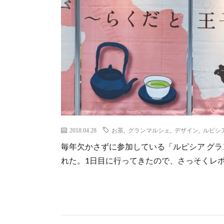
2018.04.28
お茶
,
グランマルシェ
,
デザイン
,
ルピシ
毎年欠かさずに参加している「ルピシア グ
れた。1日目に行ってきたので、さっそくレ