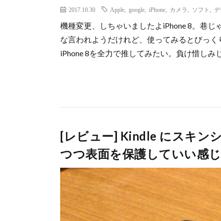
2017.10.30
Apple
,
google
,
iPhone
,
カメラ
,
ソフト
,
デ
機種変更、しちゃいましたよiPhone 8。巷じ
な言われようだけれど、使ってみるとびっく
iPhone 8を全力で推してみたい。負け惜
[レビュー] Kindle に
つつ表面を保護していい感