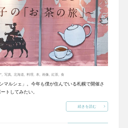
ア
,
写真
,
北海道
,
料理
,
本
,
画像
,
紅茶
,
食
ランマルシェ」。今年も僕が住んでいる札幌で開催さ
ポートしてみたい。
続きを読む