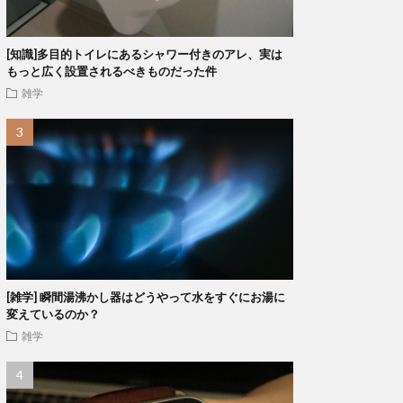
[知識]多目的トイレにあるシャワー付きのアレ、実は
もっと広く設置されるべきものだった件
雑学
[雑学] 瞬間湯沸かし器はどうやって水をすぐにお湯に
変えているのか？
雑学