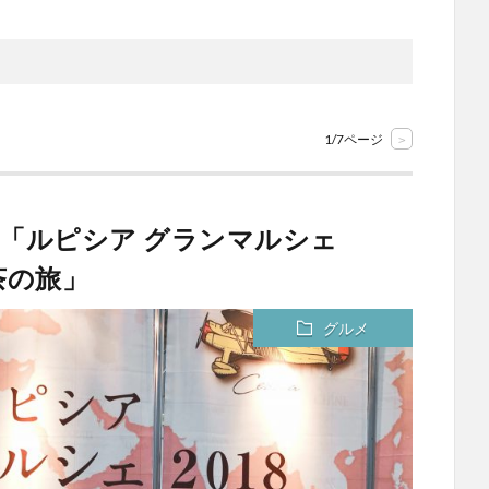
1/7ページ
>
した「ルピシア グランマルシェ
茶の旅」
グルメ