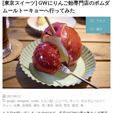
[東京スイーツ] GWにりんご飴専門店のポムダ
ムールトーキョーへ行ってみた
グルメ
旅行
2017.06.15
google
,
instagram
,
twitter
,
りんご飴
,
ニュース
,
ネット
,
ポムダムールトー
キョー
,
仕事
,
北海道
,
旅行
,
本
,
東京
,
経済
,
育児
,
観光
,
食
もう日が経ってしまったのだけど、先月のGWに僕と奥さんで東京