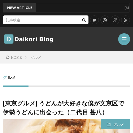
NEW ARTICLE
[Mac]Mac m
グルメ
HOME
雑
グルメ
記
Tips
[東京グルメ] うどんが大好きな僕が文京区で
ガ
伊勢うどんに出会った（二代目 甚八）
ジ
グ
グルメ