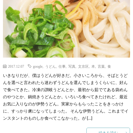
ェ
ル
旅
ッ
メ
行・
こ
ト
散
の
歩
ブ
2017.12.07
google
,
うどん
,
仕事
,
写真
,
文京区
,
本
,
言葉
,
食
ロ
いきなりだが、僕はうどんが好きだ。小さいころから、そばとうど
んを選べと言われたら迷わずうどんを選んでしまうくらいに、好ん
グ
で食べてきた。冷凍の讃岐うどんとか、最初から茹でてある袋めん
のやつとか、鍋焼きうどんとか。いろいろ食べてきたけれど、最近
に
お気に入りなのが伊勢うどん。実家からもらったことをきっかけ
に、すっかり虜になってしまった。 そんな伊勢うどん。これまでイ
つ
ンスタントのものしか食べてこなかった。が […]
い
続きを読む