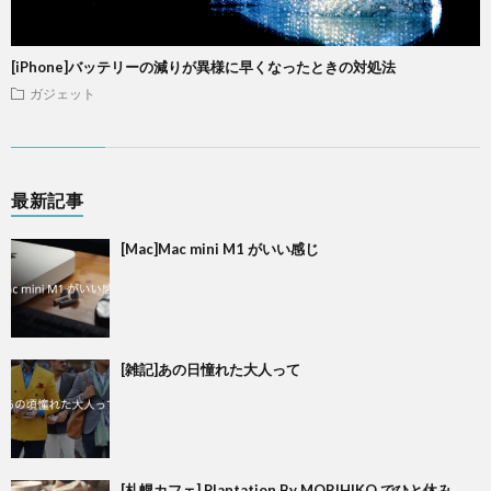
[iPhone]バッテリーの減りが異様に早くなったときの対処法
ガジェット
最新記事
[Mac]Mac mini M1 がいい感じ
[雑記]あの日憧れた大人って
[札幌カフェ] Plantation By MORIHIKO でひと休み