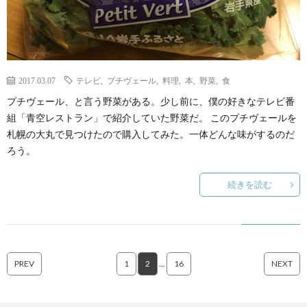
2017.03.07
テレビ
,
プチヴェール
,
料理
,
本
,
野菜
,
食
プチヴェール、と言う野菜がある。少し前に、僕の好きなテレビ番
組「青空レストラン」で紹介していた野菜だ。 このプチヴェールを
札幌の大丸で見つけたので購入してみた。一体どんな味がするのだ
ろう。
続きを読む
PREV
1
2
…
16
NEXT