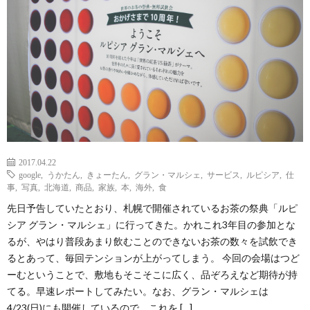
2017.04.22
google
,
うかたん
,
きょーたん
,
グラン・マルシェ
,
サービス
,
ルピシア
,
仕
事
,
写真
,
北海道
,
商品
,
家族
,
本
,
海外
,
食
先日予告していたとおり、札幌で開催されているお茶の祭典「ルピ
シア グラン・マルシェ」に行ってきた。かれこれ3年目の参加とな
るが、やはり普段あまり飲むことのできないお茶の数々を試飲でき
るとあって、毎回テンションが上がってしまう。 今回の会場はつど
ーむということで、敷地もそこそこに広く、品ぞろえなど期待が持
てる。早速レポートしてみたい。なお、グラン・マルシェは
4/23(日)にも開催しているので、これを […]