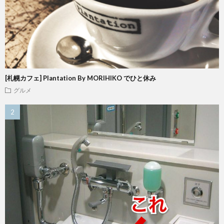
[札幌カフェ] Plantation By MORIHIKO でひと休み
グルメ