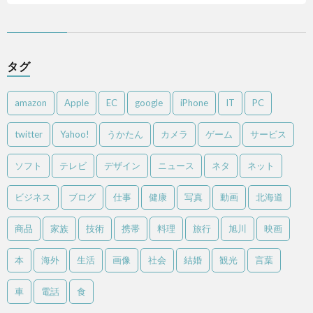
タグ
amazon
Apple
EC
google
iPhone
IT
PC
twitter
Yahoo!
うかたん
カメラ
ゲーム
サービス
ソフト
テレビ
デザイン
ニュース
ネタ
ネット
ビジネス
ブログ
仕事
健康
写真
動画
北海道
商品
家族
技術
携帯
料理
旅行
旭川
映画
本
海外
生活
画像
社会
結婚
観光
言葉
車
電話
食