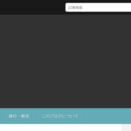
[Mac]Mac mini M1 がいい感じ
旅行・散歩
このブログについて