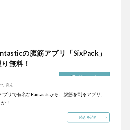
tasticの腹筋アプリ「SixPack」
限り無料！
ガジェット
ツ
,
育児
リで有名なRuntasticから、腹筋を割るアプリ、
とか！
続きを読む