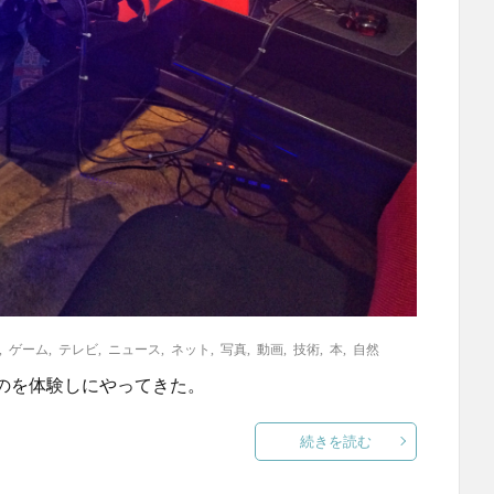
,
ゲーム
,
テレビ
,
ニュース
,
ネット
,
写真
,
動画
,
技術
,
本
,
自然
のを体験しにやってきた。
続きを読む