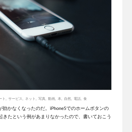
ート
,
サービス
,
ネット
,
写真
,
動画
,
本
,
自然
,
電話
,
食
ンが効かなくなったのだ。iPhone5でのホームボタンの
が起きたという例があまりなかったので、書いておこう