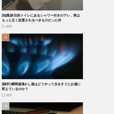
[知識]多目的トイレにあるシャワー付きのアレ、実は
もっと広く設置されるべきものだった件
雑学
[雑学] 瞬間湯沸かし器はどうやって水をすぐにお湯に
変えているのか？
雑学