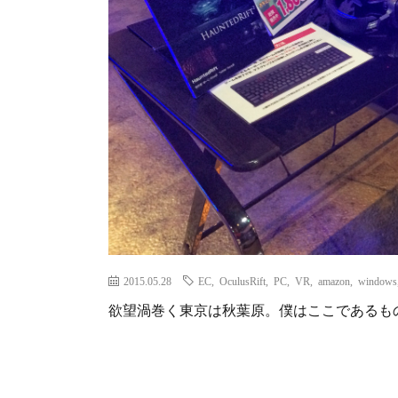
2015.05.28
EC
,
OculusRift
,
PC
,
VR
,
amazon
,
windows
欲望渦巻く東京は秋葉原。僕はここであるも