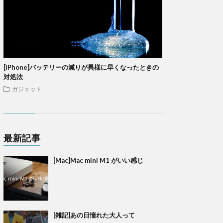
[iPhone]バッテリーの減りが異様に早くなったときの
対処法
ガジェット
最新記事
[Mac]Mac mini M1 がいい感じ
[雑記]あの日憧れた大人って