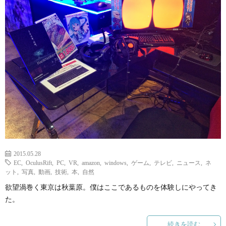
ェ
ル
旅
ッ
メ
行・
こ
ト
散
の
歩
ブ
ロ
グ
2015.05.28
EC
,
OculusRift
,
PC
,
VR
,
amazon
,
windows
,
ゲーム
,
テレビ
,
ニュース
,
ネ
に
ット
,
写真
,
動画
,
技術
,
本
,
自然
欲望渦巻く東京は秋葉原。僕はここであるものを体験しにやってき
つ
た。
続きを読む
い