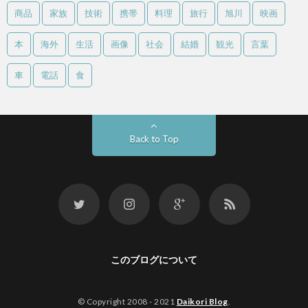
商品
家族
技術
携帯
料理
旅行
旭川
映画
本
海外
生活
画像
社会
結婚
観光
言葉
車
電話
食
Back to Top
このブログについて
© Copyright 2008 - 2021
Daikori Blog
.