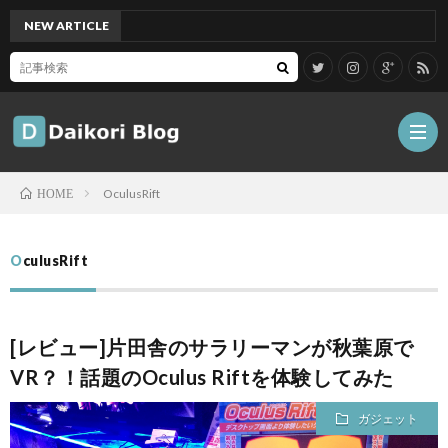
NEW ARTICLE
[Mac]
OculusRift
HOME
雑
OculusRift
記
Tips
[レビュー]片田舎のサラリーマンが秋葉原で
ガ
VR？！話題のOculus Riftを体験してみた
ジ
グ
ガジェット