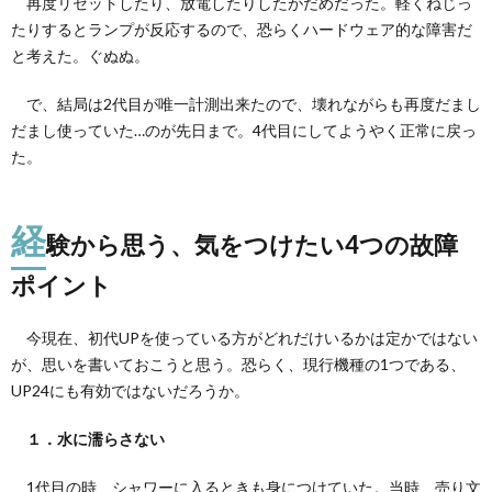
再度リセットしたり、放電したりしたがだめだった。軽くねじっ
たりするとランプが反応するので、恐らくハードウェア的な障害だ
と考えた。ぐぬぬ。
で、結局は2代目が唯一計測出来たので、壊れながらも再度だまし
だまし使っていた…のが先日まで。4代目にしてようやく正常に戻っ
た。
経
験から思う、気をつけたい4つの故障
ポイント
今現在、初代UPを使っている方がどれだけいるかは定かではない
が、思いを書いておこうと思う。恐らく、現行機種の1つである、
UP24にも有効ではないだろうか。
１．水に濡らさない
1代目の時、シャワーに入るときも身につけていた。当時、売り文