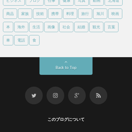
ビジネス
ブログ
仕事
健康
写真
動画
北海道
商品
家族
技術
携帯
料理
旅行
旭川
映画
本
海外
生活
画像
社会
結婚
観光
言葉
車
電話
食
Back to Top
このブログについて