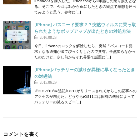
iPhone6sを購入した。iPhone5sから2年越しの乗り換えとな
る。そこで、今回は5sから6sにしたときの観点で感想を述べ
てみようと思う。参考に[…]
[iPhone] パスコード要求？？突然ウィルスに乗っ取
られたようなポップアップが出たときの対処方法
2016.08.23
今日、iPhoneのロックを解除したら、突然「パスコード要
求」なる通知が出てびっくりしたので共有。全然知らなかっ
たのだけど、少し前からそれ界隈で話題に[…]
[iPhone]バッテリーの減りが異様に早くなったとき
の対処法
2015.06.29
※2017/10/06追記 iOS11がリリースされてからこの記事への
アクセスが増えた。どうやらiOS11には固有の機種によって
バッテリーの減るスピー[…]
コメントを書く