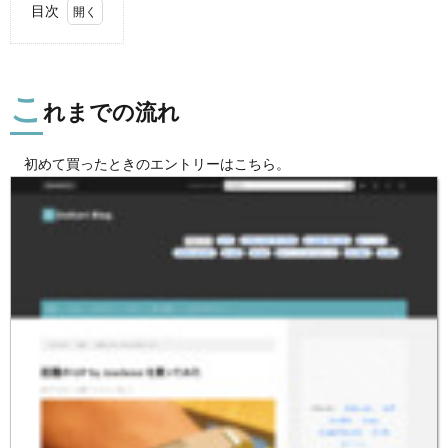
目次
1.
これ
まで
こ
の流
れまでの流れ
れ
2.
初めて買ったときのエントリーはこちら。
経験
から
思
う、
気を
つけ
たい
4つ
の故
障ポ
イン
ト
3.
まと
め