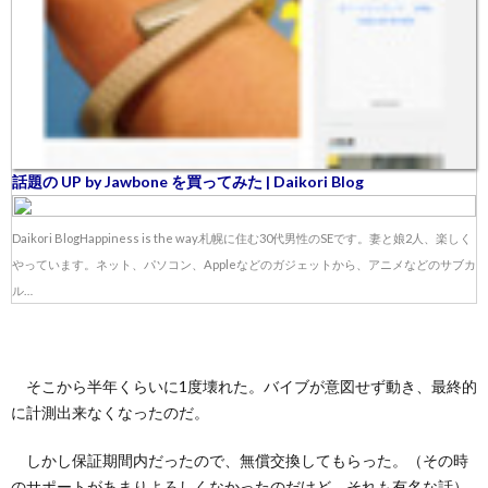
話題の UP by Jawbone を買ってみた | Daikori Blog
Daikori BlogHappiness is the way.札幌に住む30代男性のSEです。妻と娘2人、楽しく
やっています。ネット、パソコン、Appleなどのガジェットから、アニメなどのサブカ
ル…
そこから半年くらいに1度壊れた。バイブが意図せず動き、最終的
に計測出来なくなったのだ。
しかし保証期間内だったので、無償交換してもらった。（その時
のサポートがあまりよろしくなかったのだけど、それも有名な話）