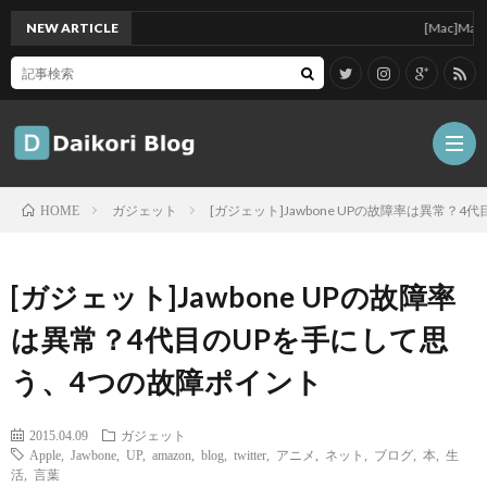
NEW ARTICLE
[Mac]Mac mini 
ガジェット
[ガジェット]Jawbone UPの故障率は異常？
HOME
雑
[ガジェット]Jawbone UPの故障率
記
Tips
は異常？4代目のUPを手にして思
う、4つの故障ポイント
ガ
2015.04.09
ガジェット
ジ
グ
Apple
,
Jawbone
,
UP
,
amazon
,
blog
,
twitter
,
アニメ
,
ネット
,
ブログ
,
本
,
生
活
,
言葉