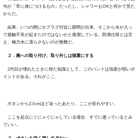
句が「常に身につけるもの」だったし、シャワーもOKと何かで見た
からだ。
結果、いつの間にかプラグ付近に隙間が出来、そこから水が入っ
て接触不良が起きたのではないかと推測している。防滴仕様とは言
え、極力水に濡らさないのが無難だ。
２．腕への取り付け、取り外しは慎重にする
2代目が壊れたときに得た知識として、このバンドは強度が弱いポ
イントがある。それがここ。
ボタンから2.5cmほど辿ったあたり。ここが折れやすい。
ここを起点にぐにゃぐにゃしている場合、すでに逝っているとみ
ていい。
３．ボタンを強く押しすぎない