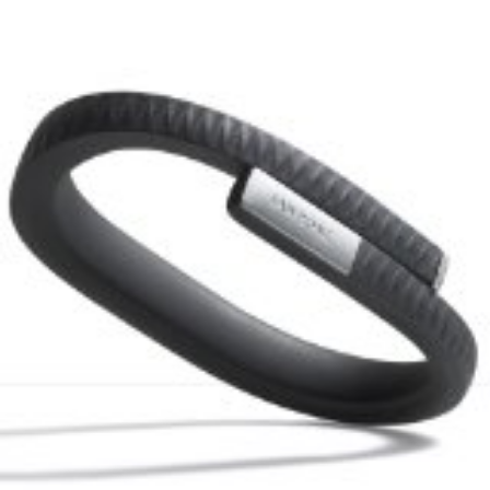
ェ
ル
旅
ッ
メ
行・
こ
ト
散
の
歩
ブ
ロ
グ
に
つ
い